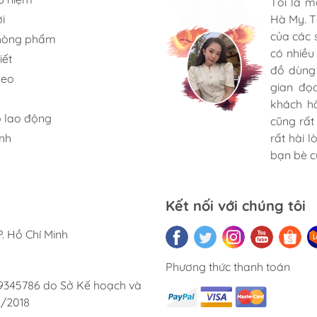
Tôi là 
Mình rất
Tới đây
i
Hà My. T
nhiều lo
phẩm gi
của các 
học, kin
hòng phẩm
cực kỳ 
có nhiều
sách kỹ 
iết
tượng... c
đồ dùng
cực nhiệ
keo
gian đọ
Dịch vụ 
khách h
Tôi sẽ t
 lao động
cũng rất 
lai.
nh
rất hài 
bạn bè củ
Kết nối với chúng tôi
. Hồ Chí Minh
Phương thức thanh toán
9345786 do Sở Kế hoạch và
2/2018