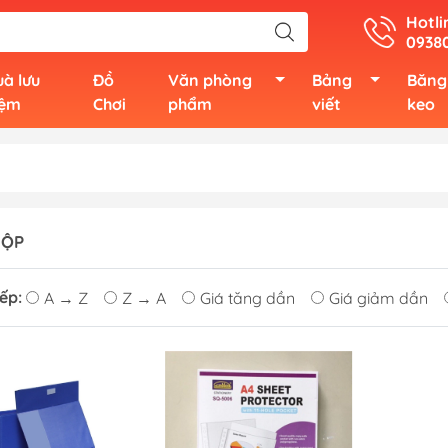
Hotli
0938
à lưu
Đồ
Văn phòng
Bảng
Băng
iệm
Chơi
phẩm
viết
keo
HỘP
ếp:
A → Z
Z → A
Giá tăng dần
Giá giảm dần