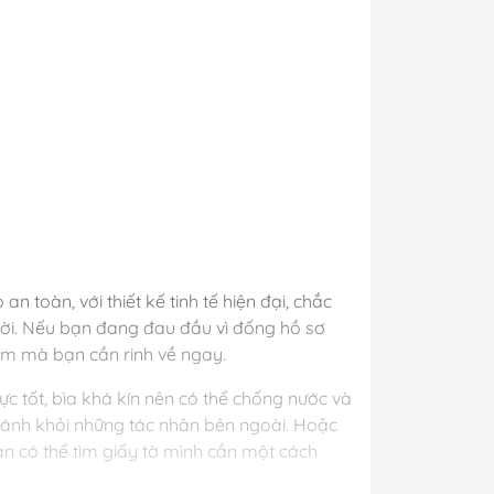
 toàn, với thiết kế tinh tế hiện đại, chắc
ời. Nếu bạn đang đau đầu vì đống hồ sơ
hẩm mà bạn cần rinh về ngay.
ực tốt, bìa khá kín nên có thể chống nước và
ránh khỏi những tác nhân bên ngoài. Hoặc
ạn có thể tìm giấy tờ mình cần một cách