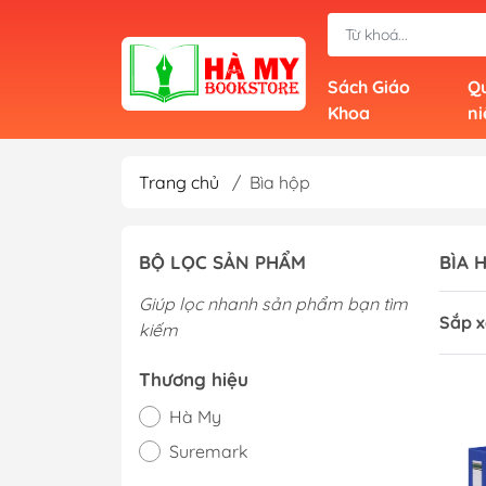
Sách Giáo
Qu
Khoa
n
Trang chủ
/
Bìa hộp
BỘ LỌC SẢN PHẨM
BÌA 
Giúp lọc nhanh sản phẩm bạn tìm
Sắp x
kiếm
Thương hiệu
Hà My
Suremark