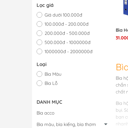
Lọc giá
Giá dưới 100.000đ
100.000đ - 200.000đ
Bìa H
200.000đ - 500.000đ
31.00
500.000đ - 1000000đ
1000000đ - 2000000đ
Giá trên 2000000đ
Bì
Loại
Bìa Màu
Bìa h
Bìa Lỗ
chắn 
chất 
DANH MỤC
Bìa h
bụi. 
Bìa acco
bạn c
nhanh
Bìa màu, bìa kiếng, bìa thơm