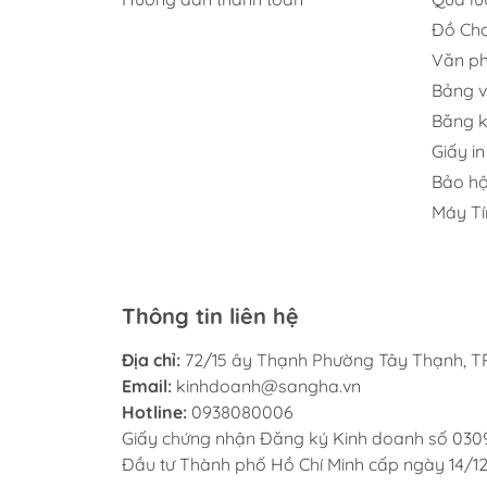
Đồ Chơ
Văn p
Bảng v
Băng 
Giấy in
Bảo hộ
Máy Tí
Thông tin liên hệ
Địa chỉ:
72/15 ây Thạnh Phường Tây Thạnh, TP
Email:
kinhdoanh@sangha.vn
Hotline:
0938080006
Giấy chứng nhận Đăng ký Kinh doanh số 030
Đầu tư Thành phố Hồ Chí Minh cấp ngày 14/1