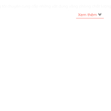
 tôi chuyên cung cấp những vật dụng văng phòng chất lượng
ì, hãy đến đây và tìm nó. Chúng tôi chắc rằng bạn sẽ tìm đư
Xem thêm