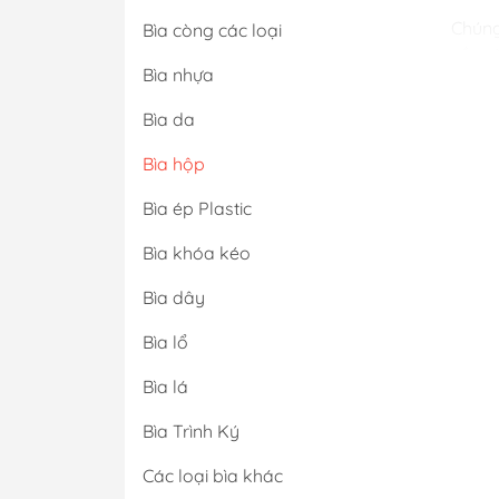
Chúng
Bìa còng các loại
cần g
Bìa nhựa
Bìa da
Bìa hộp
Bìa ép Plastic
Bìa khóa kéo
Bìa dây
Bìa lổ
Bìa lá
Bìa Trình Ký
Các loại bìa khác