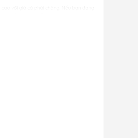
 cao với giá cả phải chăng. Nếu bạn đang
ợc món đồ ưng ý nhất