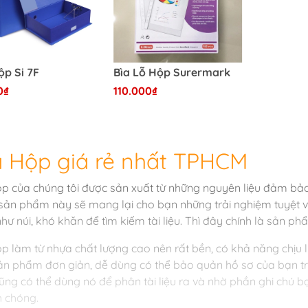
ộp Si 7F
Bìa Lỗ Hộp Surermark
0₫
110.000₫
a Hộp giá rẻ nhất TPHCM
ộp của chúng tôi được sản xuất từ những nguyên liệu đảm bảo an
sản phẩm này sẽ mang lại cho bạn những trải nghiệm tuyệt v
như núi, khó khăn để tìm kiếm tài liệu. Thì đây chính là sản p
ộp làm từ nhựa chất lượng cao nên rất bền, có khả năng chịu l
Sản phẩm đơn giản, dễ dùng có thể bảo quản hồ sơ của bạn t
ũng có thể dùng nó để phân tài liệu ra và nhờ phần ghi chú b
 chóng.