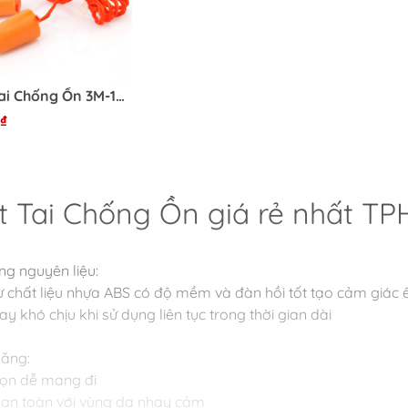
Nút Tai Chống Ồn 3M-1270
₫
t Tai Chống Ồn giá rẻ nhất T
ng nguyên liệu:
ừ chất liệu nhựa ABS có độ mềm và đàn hồi tốt tạo cảm giác 
y khó chịu khi sử dụng liên tục trong thời gian dài
năng:
ọn dễ mang đi
an toàn với vùng da nhạy cảm