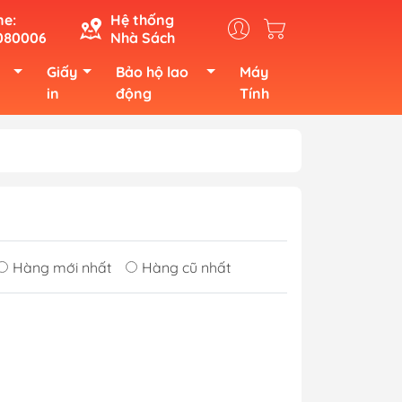
ne:
Hệ thống
080006
Nhà Sách
Giấy
Bảo hộ lao
Máy
in
động
Tính
Hàng mới nhất
Hàng cũ nhất