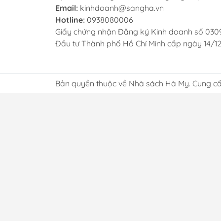
Email:
kinhdoanh@sangha.vn
Hotline:
0938080006
Giấy chứng nhận Đăng ký Kinh doanh số 030
Đầu tư Thành phố Hồ Chí Minh cấp ngày 14/1
Bản quyền thuộc về Nhà sách Hà My. Cung cấ