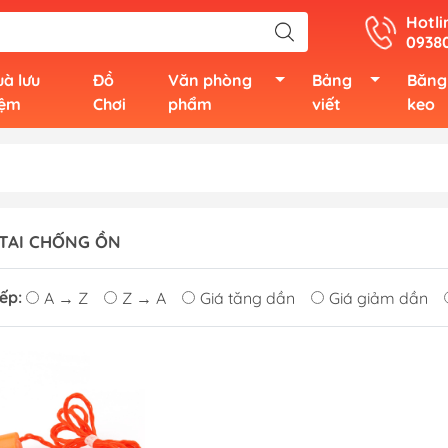
Hotli
0938
à lưu
Đồ
Văn phòng
Bảng
Băng
iệm
Chơi
phẩm
viết
keo
TAI CHỐNG ỒN
ếp:
A → Z
Z → A
Giá tăng dần
Giá giảm dần