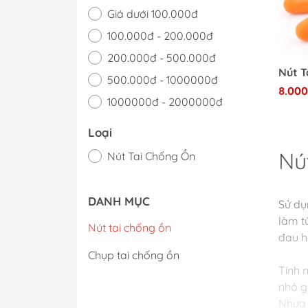
Giá dưới 100.000đ
100.000đ - 200.000đ
200.000đ - 500.000đ
500.000đ - 1000000đ
8.000
1000000đ - 2000000đ
Giá trên 2000000đ
Loại
Nú
Nút Tai Chống Ồn
DANH MỤC
Sử dụ
làm t
Nút tai chống ồn
đau ha
Chụp tai chống ồn
Tính 
nhỏ g
Nhựa 