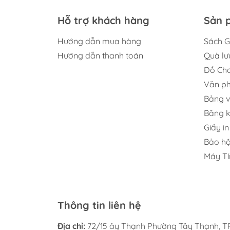
Hỗ trợ khách hàng
Sản 
Hướng dẫn mua hàng
Sách G
Hướng dẫn thanh toán
Quà lư
Đồ Chơ
Văn p
Bảng v
Băng 
Giấy in
Bảo hộ
Máy Tí
Thông tin liên hệ
Địa chỉ:
72/15 ây Thạnh Phường Tây Thạnh, TP