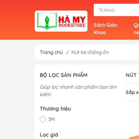
Sách Giáo
Qu
Khoa
n
Trang chủ
/
Nút tai chống ồn
BỘ LỌC SẢN PHẨM
NÚT 
Giúp lọc nhanh sản phẩm bạn tìm
Sắp x
kiếm
Thương hiệu
3M
Lọc giá