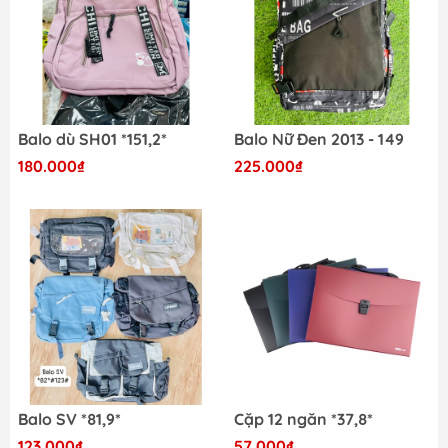
Balo dù SH01 *151,2*
Balo Nữ Đen 2013 - 149
180.000₫
225.000₫
Balo SV *81,9*
Cặp 12 ngăn *37,8*
123.000₫
57.000₫