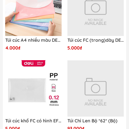
Túi cúc A4 nhiều màu DELI E38165-VN
Túi cúc FC (trong)dày DELI EF704-VN
4.000₫
5.000₫
Túi cúc khổ FC có hình EF702-VN
Túi Chỉ Len Bộ *62* (Bộ)
5.000₫
93.000₫