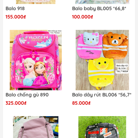
Balo 918
Balo baby BL005 *66,8*
155.000₫
100.000₫
Balo chống gù 890
Balo dây rút BL006 *56,7*
325.000₫
85.000₫