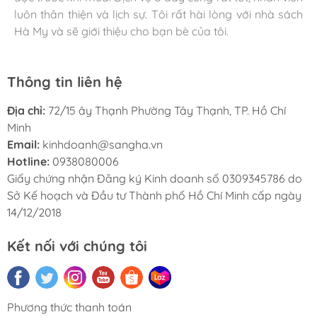
luôn thân thiện và lịch sự. Tôi rất hài lòng với nhà sách
Hà My và sẽ giới thiệu cho bạn bè của tôi.
Thông tin liên hệ
Địa chỉ:
72/15 ây Thạnh Phường Tây Thạnh, TP. Hồ Chí
Minh
Email:
kinhdoanh@sangha.vn
Hotline:
0938080006
Giấy chứng nhận Đăng ký Kinh doanh số 0309345786 do
Sở Kế hoạch và Đầu tư Thành phố Hồ Chí Minh cấp ngày
14/12/2018
Kết nối với chúng tôi
Phương thức thanh toán