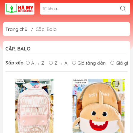
Trang chủ
/
Cặp, Balo
CẶP, BALO
Sắp xếp:
A → Z
Z → A
Giá tăng dần
Giá giả