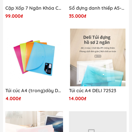
Cặp Xốp 7 Ngăn Khóa Cài DELI E38125
Sổ đựng danh thiếp A5-240 xanh lá nhạt (82-V272)
99.000₫
35.000₫
Túi cúc A4 (trong)dày DELI EF703-VN
Túi cúc A4 DELI 72523
4.000₫
14.000₫