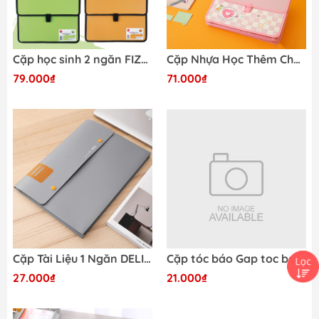
Cặp học sinh 2 ngăn FIZZ Guangbo FZ10000
Cặp Nhựa Học Thêm Chống Nước A4 Deli Ngăn Khoá Cúc Deli CF556
79.000₫
71.000₫
Cặp Tài Liệu 1 Ngăn DELI E5576
Cặp tóc báo Gap toc bao *13,9*
27.000₫
21.000₫