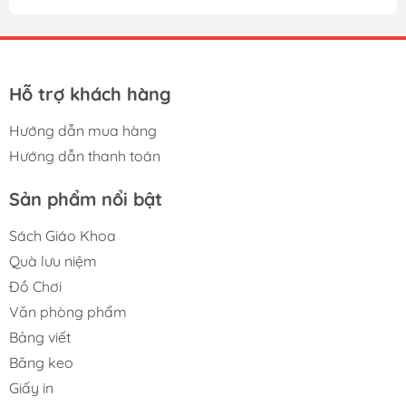
mái lựa chọn và sắp xếp vật dụng 1 cách gọn gàng và
ngăn nắp
Sử dụng cho:
Hỗ trợ khách hàng
Một chiếc cặp mới, một sự khởi đầu mới, trong một năm
học mới, giúp bạn tự tin hơn
Hướng dẫn mua hàng
Hướng dẫn thanh toán
Sản phẩm nổi bật
Sách Giáo Khoa
Quà lưu niệm
Đồ Chơi
Văn phòng phẩm
Bảng viết
Băng keo
Giấy in