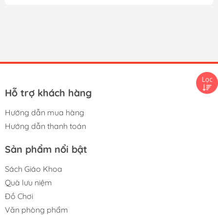
tay bảo hộ phủ hạt nhựa sử dụng cho các công việc
như bốc dỡ hàng hóa, xây dựng, bê vác, cầm, nắm,
kéo.
Bao tay len bảo hộ lao động được dệt từ sợi len với
chất liệu Cotton chiếm khoảng 65% đến 100% nên
thấm hút mồ hôi tốt tạo độ thoáng mát và thoải
mái cho đôi tay khi lao động.
Hỗ trợ khách hàng
Hướng dẫn mua hàng
Hướng dẫn thanh toán
Sản phẩm nổi bật
Sách Giáo Khoa
Quà lưu niệm
Đồ Chơi
Văn phòng phẩm