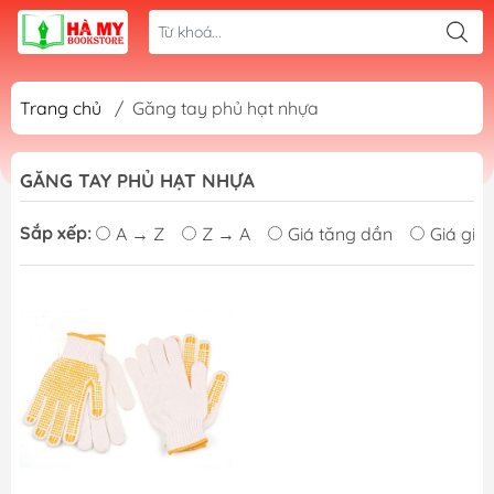
Trang chủ
/
Găng tay phủ hạt nhựa
GĂNG TAY PHỦ HẠT NHỰA
Sắp xếp:
A → Z
Z → A
Giá tăng dần
Giá giả