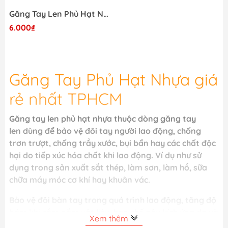
Găng Tay Len Phủ Hạt Nhựa - 80G
6.000₫
Găng Tay Phủ Hạt Nhựa giá
rẻ nhất TPHCM
Găng tay len phủ hạt nhựa thuộc dòng găng tay
len dùng để bảo vệ đôi tay người lao động, chống
trơn trượt, chống trầy xước, bụi bẩn hay các chất độc
hại do tiếp xúc hóa chất khi lao động. Ví dụ như sử
dụng trong sản xuất sắt thép, làm sơn, làm hồ, sữa
chữa máy móc cơ khí hay khuân vác.
Bảo vệ đôi bàn tay trong quá trình lao động, tăng độ
bám khi cầm nắm vật liệu, hạn chế gây kích ứng da và
Xem thêm
các chất độc hại tiếp xúc trực tiếp với da tay. Găng