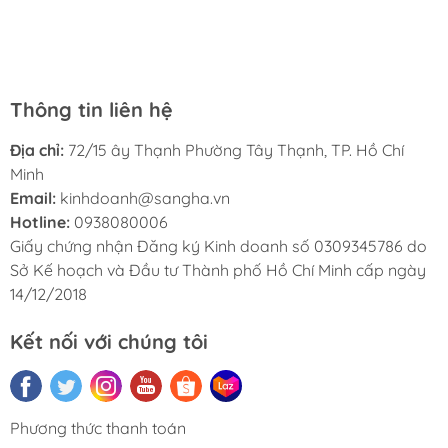
luôn thân thiện và lịch sự. Tôi rất hài lòng với nhà sách
Hà My và sẽ giới thiệu cho bạn bè của tôi.
Thông tin liên hệ
Địa chỉ:
72/15 ây Thạnh Phường Tây Thạnh, TP. Hồ Chí
Minh
Email:
kinhdoanh@sangha.vn
Hotline:
0938080006
Giấy chứng nhận Đăng ký Kinh doanh số 0309345786 do
Sở Kế hoạch và Đầu tư Thành phố Hồ Chí Minh cấp ngày
14/12/2018
Kết nối với chúng tôi
Phương thức thanh toán