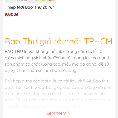
Thiệp Mời Bao Thư 20 *6*
9.000₫
Bao Thư giá rẻ nhất TPHCM
BAO THƯ là vật không thể thiếu trong các dịp lễ Tết,
giáng sinh hay sinh nhật. Chúng tôi mang lại cho bạn 1
sản phẩm có chất lượng cao, mẫu mã đa dạng, dễ sử
dụng. Chắc chắn sẽ làm bạn hài lòng.
Phù hợp đựng các loại giấy tờ, tài liệu khổ A4. Bao thư
được sản xuất từ loại bột giấy cao cấp, độ dày vừa phải,
điểm dán bền đáp ứng các chỉ tiêu chất lượng và an
toàn. Thiết kế hình chữ nhật truyền thống, không có keo
dán phù hợp với nhiều mục đích sử dụng.
Xem thêm
Bao thư A4 là loại bao thư chuyên dùng trong văn