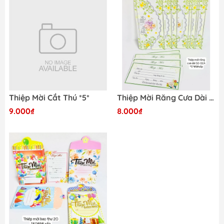
Thiệp Mời Cắt Thú *5*
Thiệp Mời Răng Cưa Dài 02_02A *5* (Xấp )
9.000₫
8.000₫