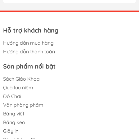
phòng với mục đích gửi chuyển phát các loại đơn từ, hồ
sơ cho khách hàng ở xa hay dùng để đựng các quyết
định, tranh ảnh kích cỡ lớn A4.
Hỗ trợ khách hàng
Sản phẩm không có mùi khó chịu, không độc hại giúp
bạn an tâm hơn khi sử dụng
Hướng dẫn mua hàng
Hướng dẫn thanh toán
Sản phẩm nổi bật
Sách Giáo Khoa
Quà lưu niệm
Đồ Chơi
Văn phòng phẩm
Bảng viết
Băng keo
Giấy in