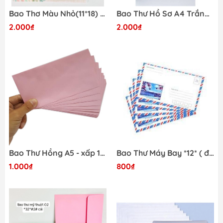
Bao Thơ Màu Nhỏ(11*18) *4*
Bao Thư Hồ Sơ A4 Trắng - xấp 100 cái
2.000₫
2.000₫
Bao Thư Hồng A5 - xấp 100 cái
Bao Thư Máy Bay *12* ( đvt cái - xấp 20 cái) - Xấp
1.000₫
800₫