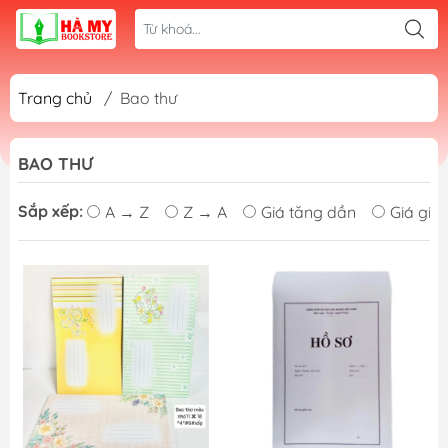
Trang chủ
/
Bao thư
BAO THƯ
Sắp xếp:
A → Z
Z → A
Giá tăng dần
Giá giả