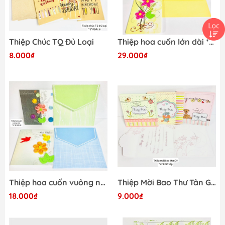
Thiệp Chúc TQ Đủ Loại
Thiệp hoa cuốn lớn dài *19*
8.000₫
29.000₫
Thiệp hoa cuốn vuông nhỏ *12*
Thiệp Mời Bao Thư Tân Gia *8*
18.000₫
9.000₫