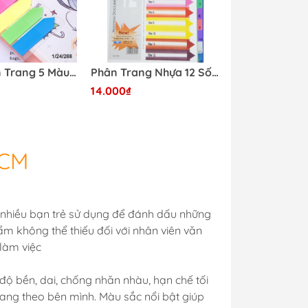
Giấy Phân Trang 5 Màu DELI EA10602
Phân Trang Nhựa 12 Số (TRÀ MY)
14.000₫
HCM
 nhiều bạn trẻ sử dụng để đánh dấu những
hẩm không thể thiếu đối với nhân viên văn
 làm việc
độ bền, dai, chống nhăn nhàu, hạn chế tối
 mang theo bên mình. Màu sắc nổi bật giúp