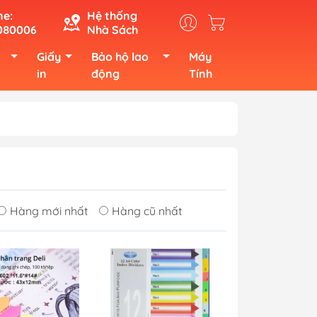
ne:
Hệ thống
080006
Nhà Sách
Giấy
Bảo hộ lao
Máy
in
động
Tính
Hàng mới nhất
Hàng cũ nhất