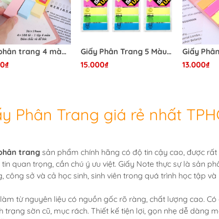
Giấy phân trang 4 màu - túi treo DELI EA11002
Giấy Phân Trang 5 Màu DELI Ea10402
00₫
15.000₫
13.000₫
ấy Phân Trang giá rẻ nhất TP
phân trang
sản phẩm chính hãng có độ tin cậy cao, được rất
 tin quan trọng, cần chú ý ưu việt. Giấy Note thực sự là sản p
, công sở và cả học sinh, sinh viên trong quá trình học tập và
làm từ nguyên liệu có nguồn gốc rõ ràng, chất lượng cao. Có 
nh trạng sờn cũ, mục rách. Thiết kế tiện lợi, gọn nhẹ dễ dàng