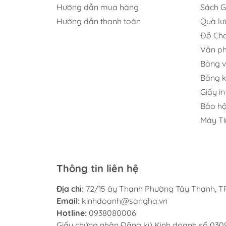
Hướng dẫn mua hàng
Sách G
Hướng dẫn thanh toán
Quà lư
Đồ Chơ
Văn p
Bảng v
Băng 
Giấy in
Bảo hộ
Máy Tí
Thông tin liên hệ
Địa chỉ:
72/15 ây Thạnh Phường Tây Thạnh, TP
Email:
kinhdoanh@sangha.vn
Hotline:
0938080006
Giấy chứng nhận Đăng ký Kinh doanh số 030