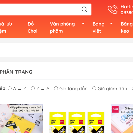
Hotli
0938
à lưu
Đồ
Văn phòng
Bảng
Băng
iệm
Chơi
phẩm
viết
keo
 PHÂN TRANG
ếp:
A → Z
Z → A
Giá tăng dần
Giá giảm dần