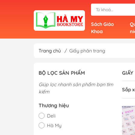
Sách Giáo
Qu
Khoa
n
Trang chủ
/
Giấy phân trang
BỘ LỌC SẢN PHẨM
GIẤY
Giúp lọc nhanh sản phẩm bạn tìm
Sắp x
kiếm
Thương hiệu
Deli
Hà My