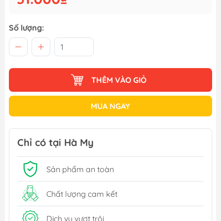
Số lượng:
THÊM VÀO GIỎ
MUA NGAY
Chỉ có tại Hà My
Sản phẩm an toàn
Chất lượng cam kết
Dịch vụ vượt trội