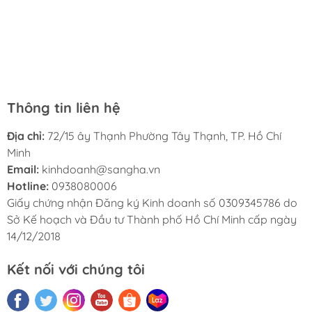
sách rộng rãi và thoáng mát, cho phép khách hàng thử
giao hàng cũng rất nhanh chóng và tiện lợi. Tôi sẽ tiếp
đọc trước khi mua. Dịch vụ ở đây cũng rất tốt, nhân viên
tục ủng hộ nhà sách Hà My trong tương lai.
luôn thân thiện và lịch sự. Tôi rất hài lòng với nhà sách
Hà My và sẽ giới thiệu cho bạn bè của tôi.
Thông tin liên hệ
Địa chỉ:
72/15 ây Thạnh Phường Tây Thạnh, TP. Hồ Chí
Minh
Email:
kinhdoanh@sangha.vn
Hotline:
0938080006
Giấy chứng nhận Đăng ký Kinh doanh số 0309345786 do
Sở Kế hoạch và Đầu tư Thành phố Hồ Chí Minh cấp ngày
14/12/2018
Kết nối với chúng tôi