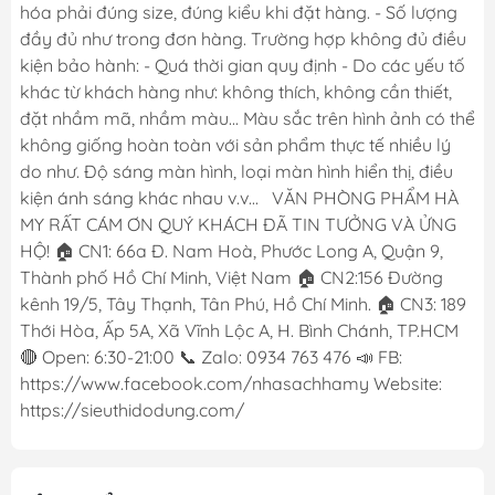
hóa phải đúng size, đúng kiểu khi đặt hàng. - Số lượng
đầy đủ như trong đơn hàng. Trường hợp không đủ điều
kiện bảo hành: - Quá thời gian quy định - Do các yếu tố
khác từ khách hàng như: không thích, không cần thiết,
đặt nhầm mã, nhầm màu... Màu sắc trên hình ảnh có thể
không giống hoàn toàn với sản phẩm thực tế nhiều lý
do như. Độ sáng màn hình, loại màn hình hiển thị, điều
kiện ánh sáng khác nhau v.v... VĂN PHÒNG PHẨM HÀ
MY RẤT CÁM ƠN QUÝ KHÁCH ĐÃ TIN TƯỞNG VÀ ỬNG
HỘ! 🏠 CN1: 66a Đ. Nam Hoà, Phước Long A, Quận 9,
Thành phố Hồ Chí Minh, Việt Nam 🏠 CN2:156 Đường
kênh 19/5, Tây Thạnh, Tân Phú, Hồ Chí Minh. 🏠 CN3: 189
Thới Hòa, Ấp 5A, Xã Vĩnh Lộc A, H. Bình Chánh, TP.HCM
🔴 Open: 6:30-21:00 📞 Zalo: 0934 763 476 📣 FB:
https://www.facebook.com/nhasachhamy Website:
https://sieuthidodung.com/