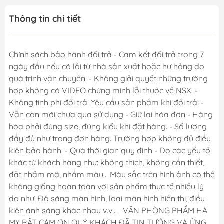
Thông tin chi tiết
Chính sách bảo hành đổi trả - Cam kết đổi trả trong 7
ngày đầu nếu có lỗi từ nhà sản xuất hoặc hư hỏng do
quá trình vận chuyển. - Không giải quyết những trường
hợp không có VIDEO chứng minh lỗi thuộc về NSX. -
Không tính phí đổi trả. Yêu cầu sản phẩm khi đổi trả: -
Vẫn còn mới chưa qua sử dụng - Giữ lại hóa đơn - Hàng
hóa phải đúng size, đúng kiểu khi đặt hàng. - Số lượng
đầy đủ như trong đơn hàng. Trường hợp không đủ điều
kiện bảo hành: - Quá thời gian quy định - Do các yếu tố
khác từ khách hàng như: không thích, không cần thiết,
đặt nhầm mã, nhầm màu... Màu sắc trên hình ảnh có thể
không giống hoàn toàn với sản phẩm thực tế nhiều lý
do như. Độ sáng màn hình, loại màn hình hiển thị, điều
kiện ánh sáng khác nhau v.v... VĂN PHÒNG PHẨM HÀ
MY RẤT CÁM ƠN QUÝ KHÁCH ĐÃ TIN TƯỞNG VÀ ỬNG