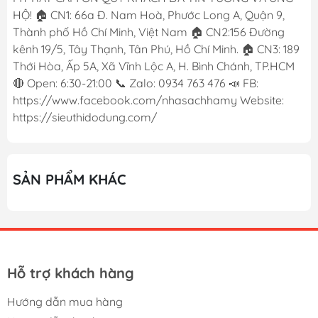
HỘ! 🏠 CN1: 66a Đ. Nam Hoà, Phước Long A, Quận 9,
Thành phố Hồ Chí Minh, Việt Nam 🏠 CN2:156 Đường
kênh 19/5, Tây Thạnh, Tân Phú, Hồ Chí Minh. 🏠 CN3: 189
Thới Hòa, Ấp 5A, Xã Vĩnh Lộc A, H. Bình Chánh, TP.HCM
🔴 Open: 6:30-21:00 📞 Zalo: 0934 763 476 📣 FB:
https://www.facebook.com/nhasachhamy Website:
https://sieuthidodung.com/
SẢN PHẨM KHÁC
Hỗ trợ khách hàng
Hướng dẫn mua hàng