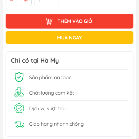
THÊM VÀO GIỎ
MUA NGAY
Chỉ có tại Hà My
Sản phẩm an toàn
Chất lượng cam kết
Dịch vụ vượt trội
Giao hàng nhanh chóng