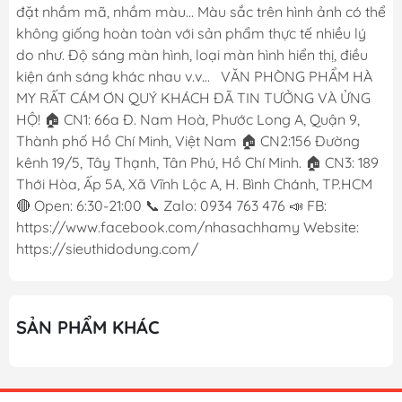
đặt nhầm mã, nhầm màu... Màu sắc trên hình ảnh có thể
không giống hoàn toàn với sản phẩm thực tế nhiều lý
do như. Độ sáng màn hình, loại màn hình hiển thị, điều
kiện ánh sáng khác nhau v.v... VĂN PHÒNG PHẨM HÀ
MY RẤT CÁM ƠN QUÝ KHÁCH ĐÃ TIN TƯỞNG VÀ ỬNG
HỘ! 🏠 CN1: 66a Đ. Nam Hoà, Phước Long A, Quận 9,
Thành phố Hồ Chí Minh, Việt Nam 🏠 CN2:156 Đường
kênh 19/5, Tây Thạnh, Tân Phú, Hồ Chí Minh. 🏠 CN3: 189
Thới Hòa, Ấp 5A, Xã Vĩnh Lộc A, H. Bình Chánh, TP.HCM
🔴 Open: 6:30-21:00 📞 Zalo: 0934 763 476 📣 FB:
https://www.facebook.com/nhasachhamy Website:
https://sieuthidodung.com/
SẢN PHẨM KHÁC