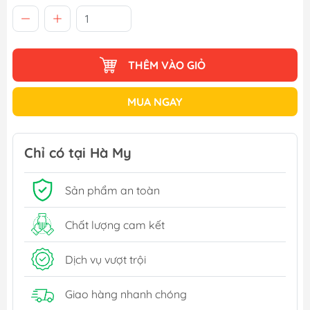
THÊM VÀO GIỎ
MUA NGAY
Chỉ có tại Hà My
Sản phẩm an toàn
Chất lượng cam kết
Dịch vụ vượt trội
Giao hàng nhanh chóng