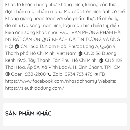
khác từ khách hàng như: không thích, không cần thiết,
đặt nhầm mã, nhầm màu... Màu sắc trên hình ảnh có thể
không giống hoàn toàn với sản phẩm thực tế nhiều lý
do như. Độ sáng màn hình, loại màn hình hiển thị, điều
kiện ánh sáng khác nhau v.v... VĂN PHÒNG PHẨM HÀ
MY RẤT CÁM ƠN QUÝ KHÁCH ĐÃ TIN TƯỞNG VÀ ỬNG
HỘ! 🏠 CN1: 66a Đ. Nam Hoà, Phước Long A, Quận 9,
Thành phố Hồ Chí Minh, Việt Nam 🏠 CN2:156 Đường
kênh 19/5, Tây Thạnh, Tân Phú, Hồ Chí Minh. 🏠 CN3: 189
Thới Hòa, Ấp 5A, Xã Vĩnh Lộc A, H. Bình Chánh, TP.HCM
🔴 Open: 6:30-21:00 📞 Zalo: 0934 763 476 📣 FB:
https://www.facebook.com/nhasachhamy Website:
https://sieuthidodung.com/
SẢN PHẨM KHÁC