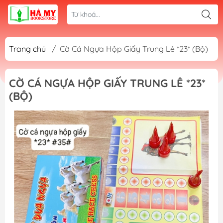
Trang chủ
/
Cờ Cá Ngựa Hộp Giấy Trung Lê *23* (Bộ)
CỜ CÁ NGỰA HỘP GIẤY TRUNG LÊ *23*
(BỘ)