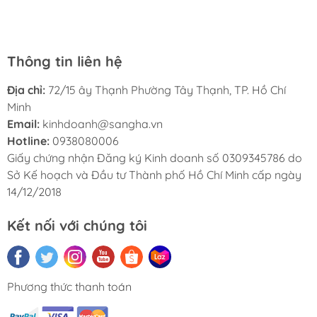
Hà My và sẽ giới thiệu cho bạn bè của tôi.
Thông tin liên hệ
Địa chỉ:
72/15 ây Thạnh Phường Tây Thạnh, TP. Hồ Chí
Minh
Email:
kinhdoanh@sangha.vn
Hotline:
0938080006
Giấy chứng nhận Đăng ký Kinh doanh số 0309345786 do
Sở Kế hoạch và Đầu tư Thành phố Hồ Chí Minh cấp ngày
14/12/2018
Kết nối với chúng tôi
Phương thức thanh toán