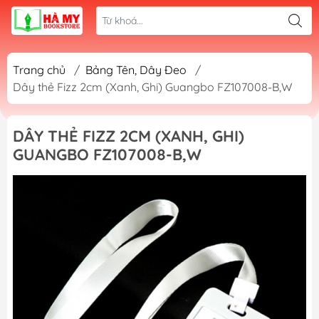
Trang chủ
/
Bảng Tên, Dây Đeo
/
Dây thẻ Fizz 2cm (Xanh, Ghi) Guangbo FZ107008-B,W
DÂY THẺ FIZZ 2CM (XANH, GHI)
GUANGBO FZ107008-B,W