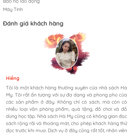
Bảo hộ lao động
Máy Tính
Đánh giá khách hàng
Hiềng
Ngọc Dung
Tâm
Tôi là một khách hàng thường xuyên của nhà sách Hà
Mình rất là hài lòng khi đến nhà sách Hà My. Họ có
Tới đây mua hàng cho công ty nhiều lần rồi. sản phẩm
My. Tôi rất ấn tượng với sự đa dạng và phong phú của
nhiều loại sách hay và phong phú, từ văn học, khoa
giá rẻ hơn mấy chỗ khác. Có bán sỉ nên giá cực kỳ ổn.
các sản phẩm ở đây. Không chỉ có sách, mà còn có
học, kinh tế, đến sách thiếu nhi, sách ngoại ngữ và sách
Chiều làm zìa hay chở bồ vào đây tô tượng... cũng vui.
nhiều loại văn phòng phẩm, quà tặng, đồ chơi và đồ
kỹ năng sống. Nhân viên ở đây rất thân thiện và cực
dùng học tập. Nhà sách Hà My cũng có không gian đọc
nhiệt tình, luôn tư vấn và giúp đỡ khách hàng. Dịch vụ
sách rộng rãi và thoáng mát, cho phép khách hàng thử
giao hàng cũng rất nhanh chóng và tiện lợi. Tôi sẽ tiếp
đọc trước khi mua. Dịch vụ ở đây cũng rất tốt, nhân viên
tục ủng hộ nhà sách Hà My trong tương lai.