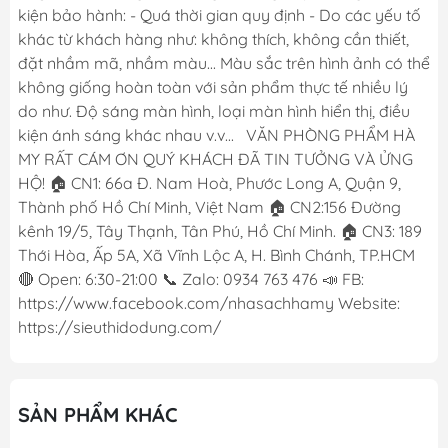
kiện bảo hành: - Quá thời gian quy định - Do các yếu tố
khác từ khách hàng như: không thích, không cần thiết,
đặt nhầm mã, nhầm màu... Màu sắc trên hình ảnh có thể
không giống hoàn toàn với sản phẩm thực tế nhiều lý
do như. Độ sáng màn hình, loại màn hình hiển thị, điều
kiện ánh sáng khác nhau v.v... VĂN PHÒNG PHẨM HÀ
MY RẤT CÁM ƠN QUÝ KHÁCH ĐÃ TIN TƯỞNG VÀ ỬNG
HỘ! 🏠 CN1: 66a Đ. Nam Hoà, Phước Long A, Quận 9,
Thành phố Hồ Chí Minh, Việt Nam 🏠 CN2:156 Đường
kênh 19/5, Tây Thạnh, Tân Phú, Hồ Chí Minh. 🏠 CN3: 189
Thới Hòa, Ấp 5A, Xã Vĩnh Lộc A, H. Bình Chánh, TP.HCM
🔴 Open: 6:30-21:00 📞 Zalo: 0934 763 476 📣 FB:
https://www.facebook.com/nhasachhamy Website:
https://sieuthidodung.com/
SẢN PHẨM KHÁC