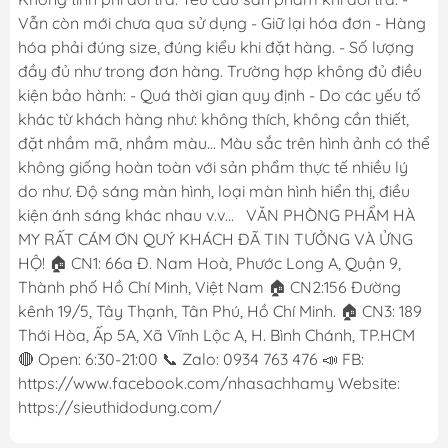
Vẫn còn mới chưa qua sử dụng - Giữ lại hóa đơn - Hàng
hóa phải đúng size, đúng kiểu khi đặt hàng. - Số lượng
đầy đủ như trong đơn hàng. Trường hợp không đủ điều
kiện bảo hành: - Quá thời gian quy định - Do các yếu tố
khác từ khách hàng như: không thích, không cần thiết,
đặt nhầm mã, nhầm màu... Màu sắc trên hình ảnh có thể
không giống hoàn toàn với sản phẩm thực tế nhiều lý
do như. Độ sáng màn hình, loại màn hình hiển thị, điều
kiện ánh sáng khác nhau v.v... VĂN PHÒNG PHẨM HÀ
MY RẤT CÁM ƠN QUÝ KHÁCH ĐÃ TIN TƯỞNG VÀ ỬNG
HỘ! 🏠 CN1: 66a Đ. Nam Hoà, Phước Long A, Quận 9,
Thành phố Hồ Chí Minh, Việt Nam 🏠 CN2:156 Đường
kênh 19/5, Tây Thạnh, Tân Phú, Hồ Chí Minh. 🏠 CN3: 189
Thới Hòa, Ấp 5A, Xã Vĩnh Lộc A, H. Bình Chánh, TP.HCM
🔴 Open: 6:30-21:00 📞 Zalo: 0934 763 476 📣 FB:
https://www.facebook.com/nhasachhamy Website:
https://sieuthidodung.com/