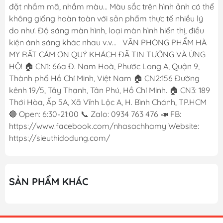
đặt nhầm mã, nhầm màu... Màu sắc trên hình ảnh có thể
không giống hoàn toàn với sản phẩm thực tế nhiều lý
do như. Độ sáng màn hình, loại màn hình hiển thị, điều
kiện ánh sáng khác nhau v.v... VĂN PHÒNG PHẨM HÀ
MY RẤT CÁM ƠN QUÝ KHÁCH ĐÃ TIN TƯỞNG VÀ ỬNG
HỘ! 🏠 CN1: 66a Đ. Nam Hoà, Phước Long A, Quận 9,
Thành phố Hồ Chí Minh, Việt Nam 🏠 CN2:156 Đường
kênh 19/5, Tây Thạnh, Tân Phú, Hồ Chí Minh. 🏠 CN3: 189
Thới Hòa, Ấp 5A, Xã Vĩnh Lộc A, H. Bình Chánh, TP.HCM
🔴 Open: 6:30-21:00 📞 Zalo: 0934 763 476 📣 FB:
https://www.facebook.com/nhasachhamy Website:
https://sieuthidodung.com/
SẢN PHẨM KHÁC