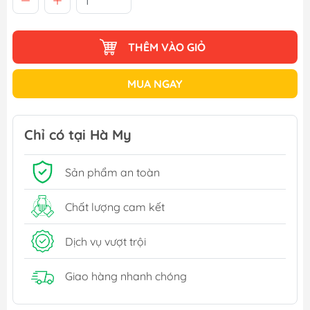
THÊM VÀO GIỎ
MUA NGAY
Chỉ có tại Hà My
Sản phẩm an toàn
Chất lượng cam kết
Dịch vụ vượt trội
Giao hàng nhanh chóng