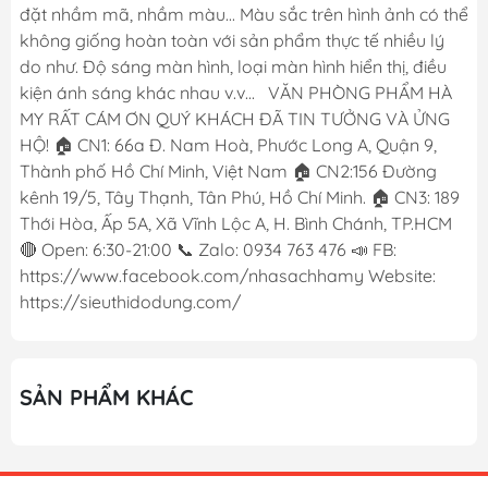
đặt nhầm mã, nhầm màu... Màu sắc trên hình ảnh có thể
không giống hoàn toàn với sản phẩm thực tế nhiều lý
do như. Độ sáng màn hình, loại màn hình hiển thị, điều
kiện ánh sáng khác nhau v.v... VĂN PHÒNG PHẨM HÀ
MY RẤT CÁM ƠN QUÝ KHÁCH ĐÃ TIN TƯỞNG VÀ ỬNG
HỘ! 🏠 CN1: 66a Đ. Nam Hoà, Phước Long A, Quận 9,
Thành phố Hồ Chí Minh, Việt Nam 🏠 CN2:156 Đường
kênh 19/5, Tây Thạnh, Tân Phú, Hồ Chí Minh. 🏠 CN3: 189
Thới Hòa, Ấp 5A, Xã Vĩnh Lộc A, H. Bình Chánh, TP.HCM
🔴 Open: 6:30-21:00 📞 Zalo: 0934 763 476 📣 FB:
https://www.facebook.com/nhasachhamy Website:
https://sieuthidodung.com/
SẢN PHẨM KHÁC