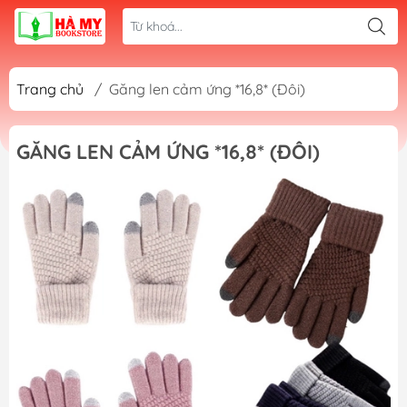
Trang chủ
/
Găng len cảm ứng *16,8* (Đôi)
GĂNG LEN CẢM ỨNG *16,8* (ĐÔI)