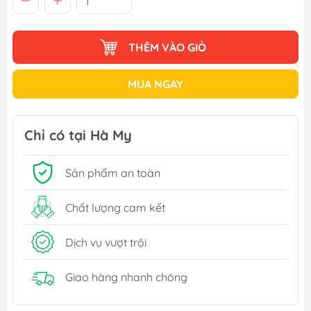
THÊM VÀO GIỎ
MUA NGAY
Chỉ có tại Hà My
Sản phẩm an toàn
Chất lượng cam kết
Dịch vụ vượt trội
Giao hàng nhanh chóng