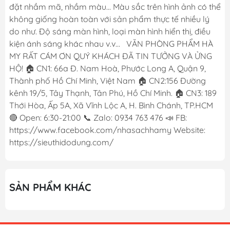
đặt nhầm mã, nhầm màu... Màu sắc trên hình ảnh có thể
không giống hoàn toàn với sản phẩm thực tế nhiều lý
do như. Độ sáng màn hình, loại màn hình hiển thị, điều
kiện ánh sáng khác nhau v.v... VĂN PHÒNG PHẨM HÀ
MY RẤT CÁM ƠN QUÝ KHÁCH ĐÃ TIN TƯỞNG VÀ ỬNG
HỘ! 🏠 CN1: 66a Đ. Nam Hoà, Phước Long A, Quận 9,
Thành phố Hồ Chí Minh, Việt Nam 🏠 CN2:156 Đường
kênh 19/5, Tây Thạnh, Tân Phú, Hồ Chí Minh. 🏠 CN3: 189
Thới Hòa, Ấp 5A, Xã Vĩnh Lộc A, H. Bình Chánh, TP.HCM
🔴 Open: 6:30-21:00 📞 Zalo: 0934 763 476 📣 FB:
https://www.facebook.com/nhasachhamy Website:
https://sieuthidodung.com/
SẢN PHẨM KHÁC