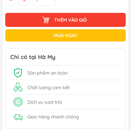
THÊM VÀO GIỎ
MUA NGAY
Chỉ có tại Hà My
Sản phẩm an toàn
Chất lượng cam kết
Dịch vụ vượt trội
Giao hàng nhanh chóng