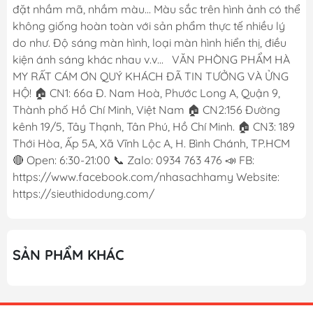
đặt nhầm mã, nhầm màu... Màu sắc trên hình ảnh có thể
không giống hoàn toàn với sản phẩm thực tế nhiều lý
do như. Độ sáng màn hình, loại màn hình hiển thị, điều
kiện ánh sáng khác nhau v.v... VĂN PHÒNG PHẨM HÀ
MY RẤT CÁM ƠN QUÝ KHÁCH ĐÃ TIN TƯỞNG VÀ ỬNG
HỘ! 🏠 CN1: 66a Đ. Nam Hoà, Phước Long A, Quận 9,
Thành phố Hồ Chí Minh, Việt Nam 🏠 CN2:156 Đường
kênh 19/5, Tây Thạnh, Tân Phú, Hồ Chí Minh. 🏠 CN3: 189
Thới Hòa, Ấp 5A, Xã Vĩnh Lộc A, H. Bình Chánh, TP.HCM
🔴 Open: 6:30-21:00 📞 Zalo: 0934 763 476 📣 FB:
https://www.facebook.com/nhasachhamy Website:
https://sieuthidodung.com/
SẢN PHẨM KHÁC