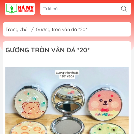
Trang chủ
/
Gương tròn vân đá *20*
GƯƠNG TRÒN VÂN ĐÁ *20*