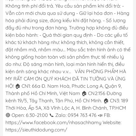
Không tính phí đổi trả. Yêu cầu sản phẩm khi đổi trả: -
Vẫn còn mới chưa qua sử dụng - Giữ lại hóa đơn - Hàng
hóa phải đúng size, đúng kiểu khi đặt hàng. - Số lượng
đầy đủ như trong đơn hàng. Trường hợp không đủ điều
kiện bảo hành: - Quá thời gian quy định - Do các yếu tố
khác từ khách hàng như: không thích, không cần thiết,
đặt nhầm mã, nhầm màu... Màu sắc trên hình ảnh có thể
không giống hoàn toàn với sản phẩm thực tế nhiều lý
do như. Độ sáng màn hình, loại màn hình hiển thị, điều
kiện ánh sáng khác nhau v.v... VĂN PHÒNG PHẨM HÀ
MY RẤT CÁM ƠN QUÝ KHÁCH ĐÃ TIN TƯỞNG VÀ ỬNG
HỘ! 🏠 CN1: 66a Đ. Nam Hoà, Phước Long A, Quận 9,
Thành phố Hồ Chí Minh, Việt Nam 🏠 CN2:156 Đường
kênh 19/5, Tây Thạnh, Tân Phú, Hồ Chí Minh. 🏠 CN3: 189
Thới Hòa, Ấp 5A, Xã Vĩnh Lộc A, H. Bình Chánh, TP.HCM
🔴 Open: 6:30-21:00 📞 Zalo: 0934 763 476 📣 FB:
https://www.facebook.com/nhasachhamy Website:
https://sieuthidodung.com/