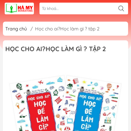
Trang chủ
/
Học cho ai?Học làm gì ? tập 2
HỌC CHO AI?HỌC LÀM GÌ ? TẬP 2