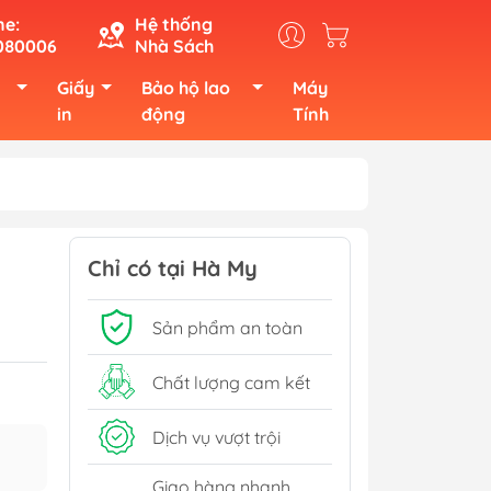
ne:
Hệ thống
080006
Nhà Sách
Giấy
Bảo hộ lao
Máy
in
động
Tính
Chỉ có tại Hà My
Sản phẩm an toàn
Chất lượng cam kết
Dịch vụ vượt trội
Giao hàng nhanh