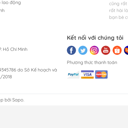
 lao động
cũng rất 
lai.
nh
rất hài 
bạn bè củ
Kết nối với chúng tôi
. Hồ Chí Minh
Phương thức thanh toán
9345786 do Sở Kế hoạch và
2/2018
p bởi Sapo.