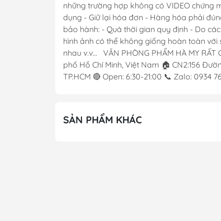
những trường hợp không có VIDEO chứng minh
dụng - Giữ lại hóa đơn - Hàng hóa phải đún
bảo hành: - Quá thời gian quy định - Do cá
hình ảnh có thể không giống hoàn toàn với s
nhau v.v... VĂN PHÒNG PHẨM HÀ MY RẤT 
phố Hồ Chí Minh, Việt Nam 🏠 CN2:156 Đường
TP.HCM 🔴 Open: 6:30-21:00 📞 Zalo: 0934 
SẢN PHẨM KHÁC