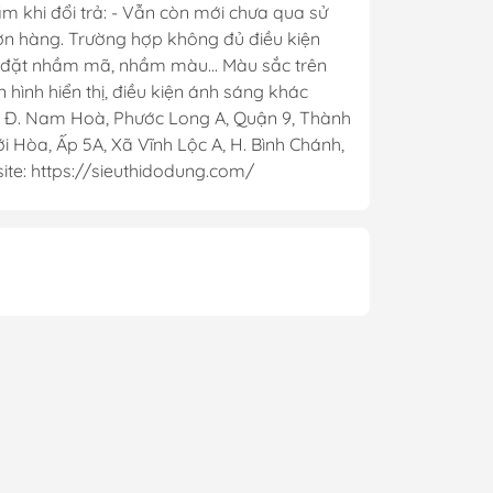
m khi đổi trả: - Vẫn còn mới chưa qua sử
đơn hàng. Trường hợp không đủ điều kiện
t, đặt nhầm mã, nhầm màu... Màu sắc trên
hình hiển thị, điều kiện ánh sáng khác
. Nam Hoà, Phước Long A, Quận 9, Thành
 Hòa, Ấp 5A, Xã Vĩnh Lộc A, H. Bình Chánh,
te: https://sieuthidodung.com/