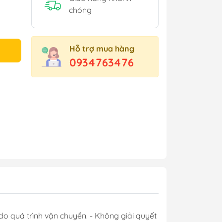
chóng
Hỗ trợ mua hàng
0934763476
do quá trình vận chuyển. - Không giải quyết