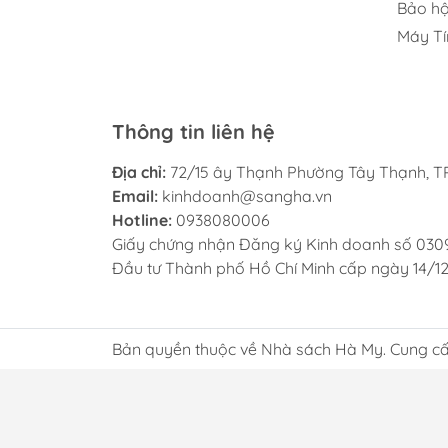
Bảo hộ
Máy Tí
Thông tin liên hệ
Địa chỉ:
72/15 ây Thạnh Phường Tây Thạnh, TP
Email:
kinhdoanh@sangha.vn
Hotline:
0938080006
Giấy chứng nhận Đăng ký Kinh doanh số 030
Đầu tư Thành phố Hồ Chí Minh cấp ngày 14/1
Bản quyền thuộc về Nhà sách Hà My. Cung cấ