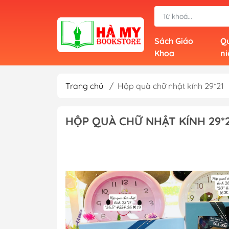
Sách Giáo
Qu
Khoa
n
Trang chủ
/
Hộp quà chữ nhật kính 29*21
HỘP QUÀ CHỮ NHẬT KÍNH 29*2