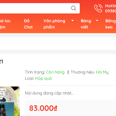
Hotli
0938
à lưu
Đồ
Văn phòng
Bảng
Băng
iệm
Chơi
phẩm
viết
keo
1
Tình trạng:
Còn hàng
|
Thương hiệu:
Hà My
Loại:
Hộp quà
Nội dung đang cập nhật...
83.000₫