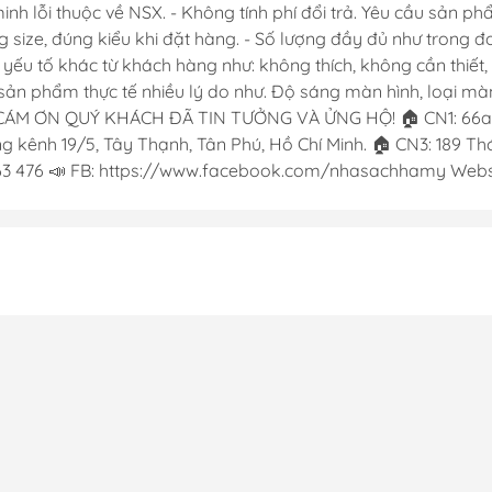
 lỗi thuộc về NSX. - Không tính phí đổi trả. Yêu cầu sản phẩ
g size, đúng kiểu khi đặt hàng. - Số lượng đầy đủ như trong 
c yếu tố khác từ khách hàng như: không thích, không cần thiế
ản phẩm thực tế nhiều lý do như. Độ sáng màn hình, loại màn 
CÁM ƠN QUÝ KHÁCH ĐÃ TIN TƯỞNG VÀ ỬNG HỘ! 🏠 CN1: 66a Đ
 kênh 19/5, Tây Thạnh, Tân Phú, Hồ Chí Minh. 🏠 CN3: 189 Thới
763 476 📣 FB: https://www.facebook.com/nhasachhamy Websi