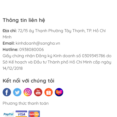
Hà My và sẽ giới thiệu cho bạn bè của tôi.
Thông tin liên hệ
Địa chỉ:
72/15 ây Thạnh Phường Tây Thạnh, TP. Hồ Chí
Minh
Email:
kinhdoanh@sangha.vn
Hotline:
0938080006
Giấy chứng nhận Đăng ký Kinh doanh số 0309345786 do
Sở Kế hoạch và Đầu tư Thành phố Hồ Chí Minh cấp ngày
14/12/2018
Kết nối với chúng tôi
Phương thức thanh toán