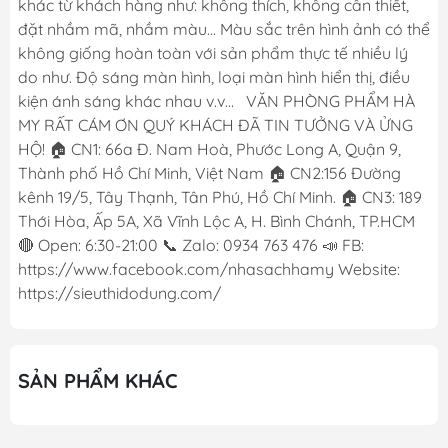
khác từ khách hàng như: không thích, không cần thiết,
đặt nhầm mã, nhầm màu... Màu sắc trên hình ảnh có thể
không giống hoàn toàn với sản phẩm thực tế nhiều lý
do như. Độ sáng màn hình, loại màn hình hiển thị, điều
kiện ánh sáng khác nhau v.v... VĂN PHÒNG PHẨM HÀ
MY RẤT CÁM ƠN QUÝ KHÁCH ĐÃ TIN TƯỞNG VÀ ỬNG
HỘ! 🏠 CN1: 66a Đ. Nam Hoà, Phước Long A, Quận 9,
Thành phố Hồ Chí Minh, Việt Nam 🏠 CN2:156 Đường
kênh 19/5, Tây Thạnh, Tân Phú, Hồ Chí Minh. 🏠 CN3: 189
Thới Hòa, Ấp 5A, Xã Vĩnh Lộc A, H. Bình Chánh, TP.HCM
🔴 Open: 6:30-21:00 📞 Zalo: 0934 763 476 📣 FB:
https://www.facebook.com/nhasachhamy Website:
https://sieuthidodung.com/
SẢN PHẨM KHÁC