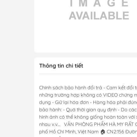
Thông tin chi tiết
Chính sách bảo hành đổi trả - Cam kết đổi t
những trường hợp không có VIDEO chứng minh
dụng - Giữ lại hóa đơn - Hàng hóa phải đún
bảo hành: - Quá thời gian quy định - Do cá
hình ảnh có thể không giống hoàn toàn với s
nhau v.v... VĂN PHÒNG PHẨM HÀ MY RẤT 
phố Hồ Chí Minh, Việt Nam 🏠 CN2:156 Đường