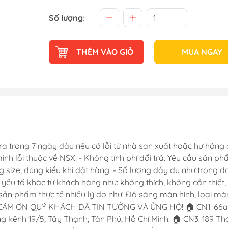
Số lượng:
THÊM VÀO GIỎ
MUA NGAY
rả trong 7 ngày đầu nếu có lỗi từ nhà sản xuất hoặc hư hỏng 
 lỗi thuộc về NSX. - Không tính phí đổi trả. Yêu cầu sản phẩ
g size, đúng kiểu khi đặt hàng. - Số lượng đầy đủ như trong 
c yếu tố khác từ khách hàng như: không thích, không cần thiế
ản phẩm thực tế nhiều lý do như. Độ sáng màn hình, loại màn 
CÁM ƠN QUÝ KHÁCH ĐÃ TIN TƯỞNG VÀ ỬNG HỘ! 🏠 CN1: 66a Đ
 kênh 19/5, Tây Thạnh, Tân Phú, Hồ Chí Minh. 🏠 CN3: 189 Thới