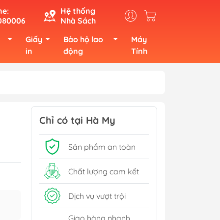
ne:
Hệ thống
080006
Nhà Sách
Giấy
Bảo hộ lao
Máy
in
động
Tính
Chỉ có tại Hà My
Sản phẩm an toàn
Chất lượng cam kết
Dịch vụ vượt trội
Giao hàng nhanh