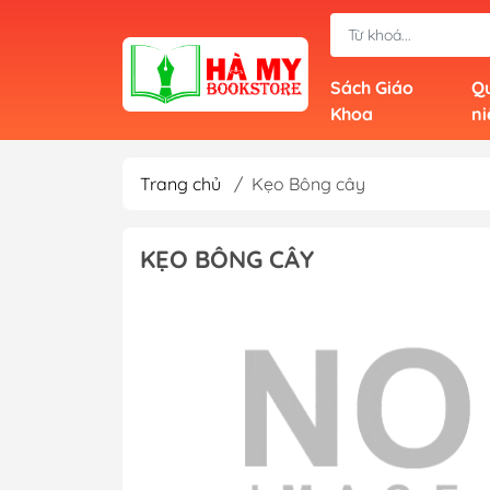
Sách Giáo
Qu
Khoa
n
Trang chủ
/
Kẹo Bông cây
KẸO BÔNG CÂY