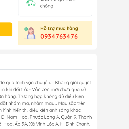
chóng
Hỗ trợ mua hàng
0934763476
do quá trình vận chuyển. - Không giải quyết
m khi đổi trả: - Vẫn còn mới chưa qua sử
đơn hàng. Trường hợp không đủ điều kiện
t, đặt nhầm mã, nhầm màu... Màu sắc trên
hình hiển thị, điều kiện ánh sáng khác
. Nam Hoà, Phước Long A, Quận 9, Thành
 Hòa, Ấp 5A, Xã Vĩnh Lộc A, H. Bình Chánh,