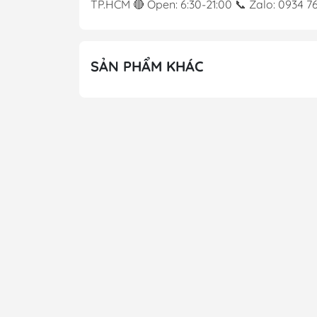
TP.HCM 🔴 Open: 6:30-21:00 📞 Zalo: 0934 
SẢN PHẨM KHÁC