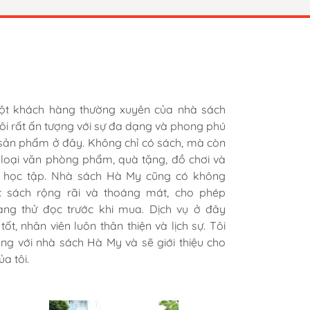
ng
một khách hàng thường xuyên của nhà sách
 là hài lòng khi đến nhà sách Hà My. Họ có
 mua hàng cho công ty nhiều lần rồi. sản
ôi rất ấn tượng với sự đa dạng và phong phú
ại sách hay và phong phú, từ văn học, khoa
á rẻ hơn mấy chỗ khác. Có bán sỉ nên giá
sản phẩm ở đây. Không chỉ có sách, mà còn
h tế, đến sách thiếu nhi, sách ngoại ngữ và
ổn. Chiều làm zìa hay chở bồ vào đây tô
 loại văn phòng phẩm, quà tặng, đồ chơi và
năng sống. Nhân viên ở đây rất thân thiện và
ũng vui.
 học tập. Nhà sách Hà My cũng có không
t tình, luôn tư vấn và giúp đỡ khách hàng.
c sách rộng rãi và thoáng mát, cho phép
giao hàng cũng rất nhanh chóng và tiện lợi.
àng thử đọc trước khi mua. Dịch vụ ở đây
iếp tục ủng hộ nhà sách Hà My trong tương
tốt, nhân viên luôn thân thiện và lịch sự. Tôi
lòng với nhà sách Hà My và sẽ giới thiệu cho
a tôi.