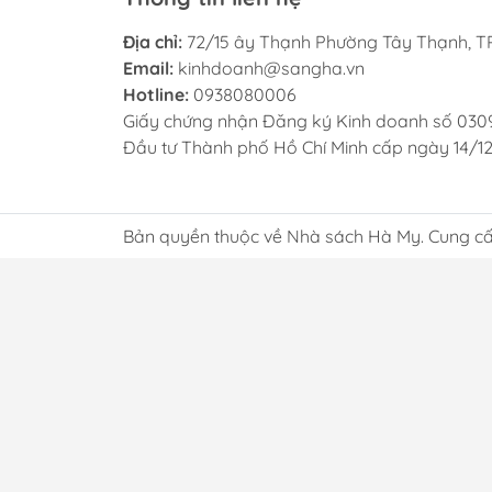
Địa chỉ:
72/15 ây Thạnh Phường Tây Thạnh, TP
Email:
kinhdoanh@sangha.vn
Hotline:
0938080006
Giấy chứng nhận Đăng ký Kinh doanh số 030
Đầu tư Thành phố Hồ Chí Minh cấp ngày 14/1
Bản quyền thuộc về Nhà sách Hà My. Cung cấ