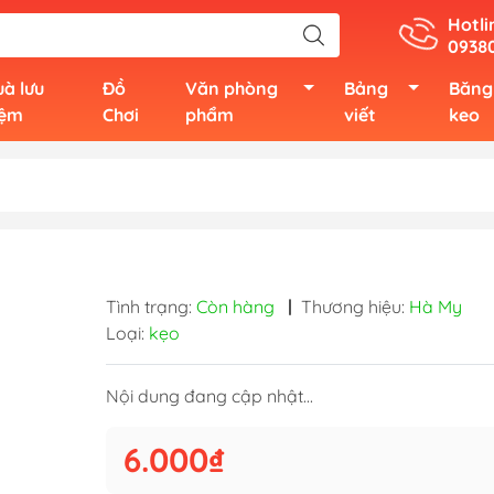
Hotli
0938
à lưu
Đồ
Văn phòng
Bảng
Băng
iệm
Chơi
phẩm
viết
keo
Tình trạng:
Còn hàng
|
Thương hiệu:
Hà My
Loại:
kẹo
Nội dung đang cập nhật...
6.000₫