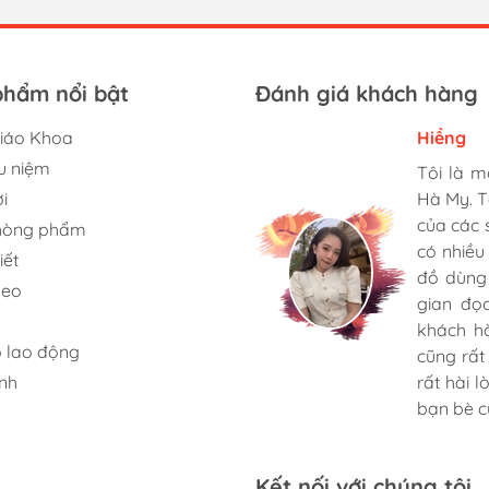
phẩm nổi bật
Đánh giá khách hàng
iáo Khoa
Hiềng
Ngọc Du
Tâm
u niệm
Tôi là 
Mình rất
Tới đây
i
Hà My. T
nhiều lo
phẩm gi
của các 
học, kin
hòng phẩm
cực kỳ 
có nhiều
sách kỹ 
iết
tượng... c
đồ dùng
cực nhiệ
keo
gian đọ
Dịch vụ 
khách h
Tôi sẽ t
 lao động
cũng rất 
lai.
nh
rất hài 
bạn bè củ
Kết nối với chúng tôi