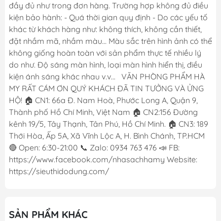
đầy đủ như trong đơn hàng. Trường hợp không đủ điều
kiện bảo hành: - Quá thời gian quy định - Do các yếu tố
khác từ khách hàng như: không thích, không cần thiết,
đặt nhầm mã, nhầm màu... Màu sắc trên hình ảnh có thể
không giống hoàn toàn với sản phẩm thực tế nhiều lý
do như. Độ sáng màn hình, loại màn hình hiển thị, điều
kiện ánh sáng khác nhau v.v... VĂN PHÒNG PHẨM HÀ
MY RẤT CÁM ƠN QUÝ KHÁCH ĐÃ TIN TƯỞNG VÀ ỬNG
HỘ! 🏠 CN1: 66a Đ. Nam Hoà, Phước Long A, Quận 9,
Thành phố Hồ Chí Minh, Việt Nam 🏠 CN2:156 Đường
kênh 19/5, Tây Thạnh, Tân Phú, Hồ Chí Minh. 🏠 CN3: 189
Thới Hòa, Ấp 5A, Xã Vĩnh Lộc A, H. Bình Chánh, TP.HCM
🔴 Open: 6:30-21:00 📞 Zalo: 0934 763 476 📣 FB:
https://www.facebook.com/nhasachhamy Website:
https://sieuthidodung.com/
SẢN PHẨM KHÁC