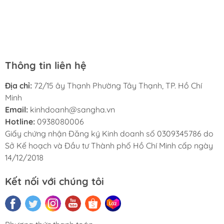
đọc trước khi mua. Dịch vụ ở đây cũng rất tốt, nhân viên
tục ủng hộ nhà sách Hà My trong tương lai.
luôn thân thiện và lịch sự. Tôi rất hài lòng với nhà sách
Hà My và sẽ giới thiệu cho bạn bè của tôi.
Thông tin liên hệ
Địa chỉ:
72/15 ây Thạnh Phường Tây Thạnh, TP. Hồ Chí
Minh
Email:
kinhdoanh@sangha.vn
Hotline:
0938080006
Giấy chứng nhận Đăng ký Kinh doanh số 0309345786 do
Sở Kế hoạch và Đầu tư Thành phố Hồ Chí Minh cấp ngày
14/12/2018
Kết nối với chúng tôi