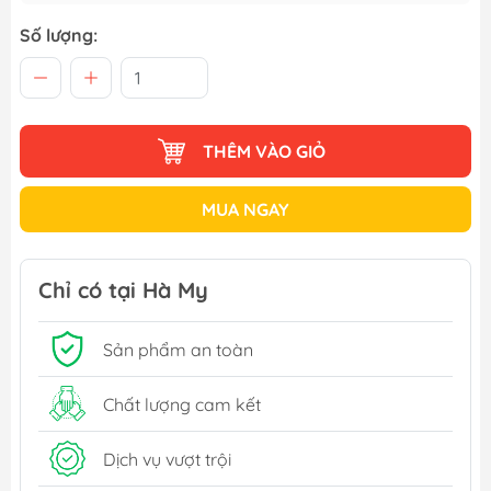
Số lượng:
THÊM VÀO GIỎ
MUA NGAY
Chỉ có tại Hà My
Sản phẩm an toàn
Chất lượng cam kết
Dịch vụ vượt trội