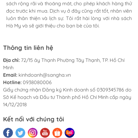
sách rộng rãi và thoáng mát, cho phép khách hàng thử
giao hàng cũng rất nhanh chóng và tiện lợi. Tôi sẽ tiếp
đọc trước khi mua. Dịch vụ ở đây cũng rất tốt, nhân viên
tục ủng hộ nhà sách Hà My trong tương lai.
luôn thân thiện và lịch sự. Tôi rất hài lòng với nhà sách
Hà My và sẽ giới thiệu cho bạn bè của tôi.
Thông tin liên hệ
Địa chỉ:
72/15 ây Thạnh Phường Tây Thạnh, TP. Hồ Chí
Minh
Email:
kinhdoanh@sangha.vn
Hotline:
0938080006
Giấy chứng nhận Đăng ký Kinh doanh số 0309345786 do
Sở Kế hoạch và Đầu tư Thành phố Hồ Chí Minh cấp ngày
14/12/2018
Kết nối với chúng tôi