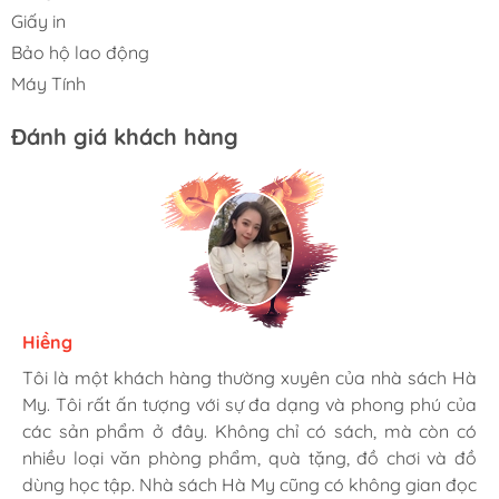
Giấy in
Bảo hộ lao động
Máy Tính
Đánh giá khách hàng
Hiềng
Ngọc Dung
Tâm
Tôi là một khách hàng thường xuyên của nhà sách Hà
Mình rất là hài lòng khi đến nhà sách Hà My. Họ có
Tới đây mua hàng cho công ty nhiều lần rồi. sản phẩm
My. Tôi rất ấn tượng với sự đa dạng và phong phú của
nhiều loại sách hay và phong phú, từ văn học, khoa
giá rẻ hơn mấy chỗ khác. Có bán sỉ nên giá cực kỳ ổn.
các sản phẩm ở đây. Không chỉ có sách, mà còn có
học, kinh tế, đến sách thiếu nhi, sách ngoại ngữ và sách
Chiều làm zìa hay chở bồ vào đây tô tượng... cũng vui.
nhiều loại văn phòng phẩm, quà tặng, đồ chơi và đồ
kỹ năng sống. Nhân viên ở đây rất thân thiện và cực
dùng học tập. Nhà sách Hà My cũng có không gian đọc
nhiệt tình, luôn tư vấn và giúp đỡ khách hàng. Dịch vụ