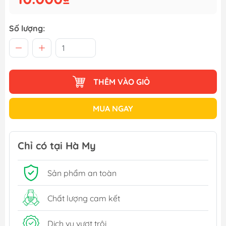
Số lượng:
THÊM VÀO GIỎ
MUA NGAY
Chỉ có tại Hà My
Sản phẩm an toàn
Chất lượng cam kết
Dịch vụ vượt trội