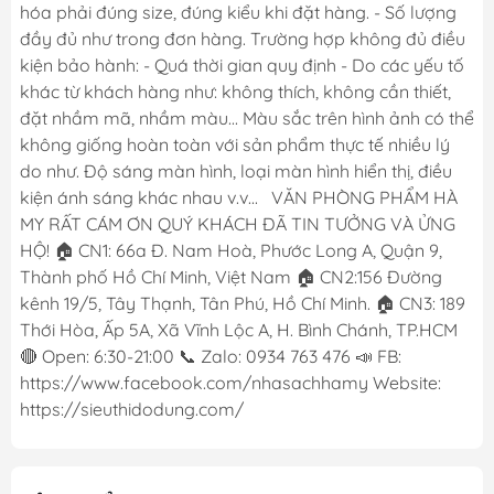
hóa phải đúng size, đúng kiểu khi đặt hàng. - Số lượng
đầy đủ như trong đơn hàng. Trường hợp không đủ điều
kiện bảo hành: - Quá thời gian quy định - Do các yếu tố
khác từ khách hàng như: không thích, không cần thiết,
đặt nhầm mã, nhầm màu... Màu sắc trên hình ảnh có thể
không giống hoàn toàn với sản phẩm thực tế nhiều lý
do như. Độ sáng màn hình, loại màn hình hiển thị, điều
kiện ánh sáng khác nhau v.v... VĂN PHÒNG PHẨM HÀ
MY RẤT CÁM ƠN QUÝ KHÁCH ĐÃ TIN TƯỞNG VÀ ỬNG
HỘ! 🏠 CN1: 66a Đ. Nam Hoà, Phước Long A, Quận 9,
Thành phố Hồ Chí Minh, Việt Nam 🏠 CN2:156 Đường
kênh 19/5, Tây Thạnh, Tân Phú, Hồ Chí Minh. 🏠 CN3: 189
Thới Hòa, Ấp 5A, Xã Vĩnh Lộc A, H. Bình Chánh, TP.HCM
🔴 Open: 6:30-21:00 📞 Zalo: 0934 763 476 📣 FB:
https://www.facebook.com/nhasachhamy Website:
https://sieuthidodung.com/