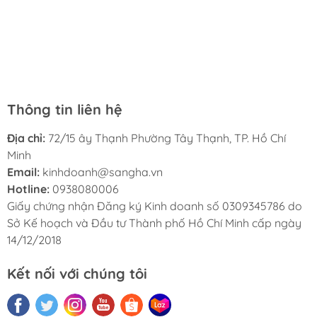
sách rộng rãi và thoáng mát, cho phép khách hàng thử
giao hàng cũng rất nhanh chóng và tiện lợi. Tôi sẽ tiếp
đọc trước khi mua. Dịch vụ ở đây cũng rất tốt, nhân viên
tục ủng hộ nhà sách Hà My trong tương lai.
luôn thân thiện và lịch sự. Tôi rất hài lòng với nhà sách
Hà My và sẽ giới thiệu cho bạn bè của tôi.
Thông tin liên hệ
Địa chỉ:
72/15 ây Thạnh Phường Tây Thạnh, TP. Hồ Chí
Minh
Email:
kinhdoanh@sangha.vn
Hotline:
0938080006
Giấy chứng nhận Đăng ký Kinh doanh số 0309345786 do
Sở Kế hoạch và Đầu tư Thành phố Hồ Chí Minh cấp ngày
14/12/2018
Kết nối với chúng tôi