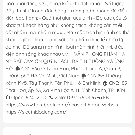
hóa phải đúng size, đúng kiểu khi đặt hàng. - Số lượng
đầy đủ như trong đơn hàng. Trường hợp không đủ điều
kiện bảo hành: - Quá thời gian quy định - Do các yếu tố
khác từ khách hàng như: không thích, không cần thiết,
đặt nhầm mã, nhầm màu... Màu sắc trên hình ảnh có thể
không giống hoàn toàn với sản phẩm thực tế nhiều lý
do như. Độ sáng màn hình, loại màn hình hiển thị, điều
kiện ánh sáng khác nhau v.v... VĂN PHÒNG PHẨM HÀ
MY RẤT CÁM ƠN QUÝ KHÁCH ĐÃ TIN TƯỞNG VÀ ỬNG
HỘ! 🏠 CN1: 66a Đ. Nam Hoà, Phước Long A, Quận 9,
Thành phố Hồ Chí Minh, Việt Nam 🏠 CN2:156 Đường
kênh 19/5, Tây Thạnh, Tân Phú, Hồ Chí Minh. 🏠 CN3: 189
Thới Hòa, Ấp 5A, Xã Vĩnh Lộc A, H. Bình Chánh, TP.HCM
🔴 Open: 6:30-21:00 📞 Zalo: 0934 763 476 📣 FB:
https://www.facebook.com/nhasachhamy Website:
https://sieuthidodung.com/