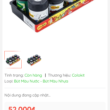
Tình trạng:
Còn hàng
|
Thương hiệu:
Colokit
Loại:
Bút Màu Nước - Bút Màu Nhựa
Nội dung đang cập nhật...
52.000₫