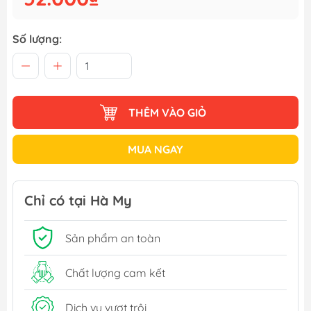
Số lượng:
THÊM VÀO GIỎ
MUA NGAY
Chỉ có tại Hà My
Sản phẩm an toàn
Chất lượng cam kết
Dịch vụ vượt trội