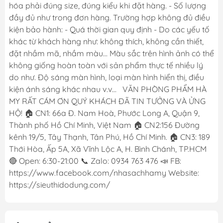
hóa phải đúng size, đúng kiểu khi đặt hàng. - Số lượng
đầy đủ như trong đơn hàng. Trường hợp không đủ điều
kiện bảo hành: - Quá thời gian quy định - Do các yếu tố
khác từ khách hàng như: không thích, không cần thiết,
đặt nhầm mã, nhầm màu... Màu sắc trên hình ảnh có thể
không giống hoàn toàn với sản phẩm thực tế nhiều lý
do như. Độ sáng màn hình, loại màn hình hiển thị, điều
kiện ánh sáng khác nhau v.v... VĂN PHÒNG PHẨM HÀ
MY RẤT CÁM ƠN QUÝ KHÁCH ĐÃ TIN TƯỞNG VÀ ỬNG
HỘ! 🏠 CN1: 66a Đ. Nam Hoà, Phước Long A, Quận 9,
Thành phố Hồ Chí Minh, Việt Nam 🏠 CN2:156 Đường
kênh 19/5, Tây Thạnh, Tân Phú, Hồ Chí Minh. 🏠 CN3: 189
Thới Hòa, Ấp 5A, Xã Vĩnh Lộc A, H. Bình Chánh, TP.HCM
🔴 Open: 6:30-21:00 📞 Zalo: 0934 763 476 📣 FB:
https://www.facebook.com/nhasachhamy Website:
https://sieuthidodung.com/