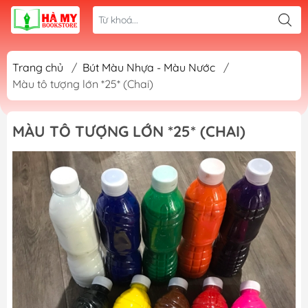
Trang chủ
/
Bút Màu Nhựa - Màu Nước
/
Màu tô tượng lớn *25* (Chai)
MÀU TÔ TƯỢNG LỚN *25* (CHAI)