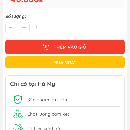
Số lượng:
THÊM VÀO GIỎ
MUA NGAY
Chỉ có tại Hà My
Sản phẩm an toàn
Chất lượng cam kết
Dịch vụ vượt trội