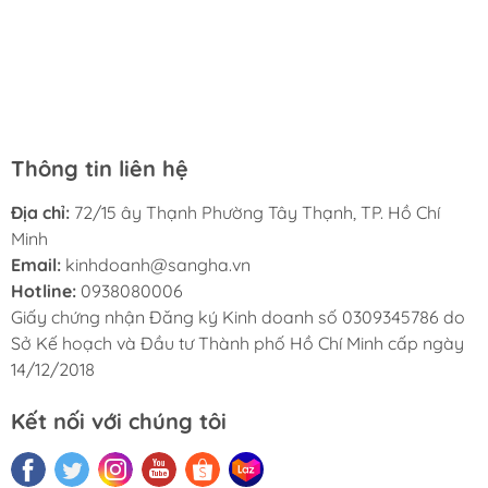
sách rộng rãi và thoáng mát, cho phép khách hàng thử
giao hàng cũng rất nhanh chóng và tiện lợi. Tôi sẽ tiếp
đọc trước khi mua. Dịch vụ ở đây cũng rất tốt, nhân viên
tục ủng hộ nhà sách Hà My trong tương lai.
luôn thân thiện và lịch sự. Tôi rất hài lòng với nhà sách
Hà My và sẽ giới thiệu cho bạn bè của tôi.
Thông tin liên hệ
Địa chỉ:
72/15 ây Thạnh Phường Tây Thạnh, TP. Hồ Chí
Minh
Email:
kinhdoanh@sangha.vn
Hotline:
0938080006
Giấy chứng nhận Đăng ký Kinh doanh số 0309345786 do
Sở Kế hoạch và Đầu tư Thành phố Hồ Chí Minh cấp ngày
14/12/2018
Kết nối với chúng tôi