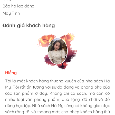
Bảo hộ lao động
Máy Tính
Đánh giá khách hàng
Hiềng
Ngọc Dung
Tâm
Tôi là một khách hàng thường xuyên của nhà sách Hà
Mình rất là hài lòng khi đến nhà sách Hà My. Họ có
Tới đây mua hàng cho công ty nhiều lần rồi. sản phẩm
My. Tôi rất ấn tượng với sự đa dạng và phong phú của
nhiều loại sách hay và phong phú, từ văn học, khoa
giá rẻ hơn mấy chỗ khác. Có bán sỉ nên giá cực kỳ ổn.
các sản phẩm ở đây. Không chỉ có sách, mà còn có
học, kinh tế, đến sách thiếu nhi, sách ngoại ngữ và sách
Chiều làm zìa hay chở bồ vào đây tô tượng... cũng vui.
nhiều loại văn phòng phẩm, quà tặng, đồ chơi và đồ
kỹ năng sống. Nhân viên ở đây rất thân thiện và cực
dùng học tập. Nhà sách Hà My cũng có không gian đọc
nhiệt tình, luôn tư vấn và giúp đỡ khách hàng. Dịch vụ
sách rộng rãi và thoáng mát, cho phép khách hàng thử
giao hàng cũng rất nhanh chóng và tiện lợi. Tôi sẽ tiếp