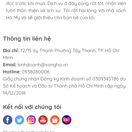
đọc trước khi mua. Dịch vụ ở đây cũng rất tốt, nhân viên
tục ủng hộ nhà sách Hà My trong tương lai.
luôn thân thiện và lịch sự. Tôi rất hài lòng với nhà sách
Hà My và sẽ giới thiệu cho bạn bè của tôi.
Thông tin liên hệ
Địa chỉ:
72/15 ây Thạnh Phường Tây Thạnh, TP. Hồ Chí
Minh
Email:
kinhdoanh@sangha.vn
Hotline:
0938080006
Giấy chứng nhận Đăng ký Kinh doanh số 0309345786 do
Sở Kế hoạch và Đầu tư Thành phố Hồ Chí Minh cấp ngày
14/12/2018
Kết nối với chúng tôi