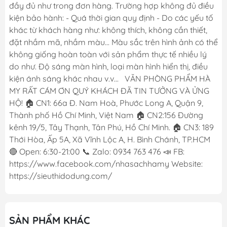
đầy đủ như trong đơn hàng. Trường hợp không đủ điều
kiện bảo hành: - Quá thời gian quy định - Do các yếu tố
khác từ khách hàng như: không thích, không cần thiết,
đặt nhầm mã, nhầm màu... Màu sắc trên hình ảnh có thể
không giống hoàn toàn với sản phẩm thực tế nhiều lý
do như. Độ sáng màn hình, loại màn hình hiển thị, điều
kiện ánh sáng khác nhau v.v... VĂN PHÒNG PHẨM HÀ
MY RẤT CÁM ƠN QUÝ KHÁCH ĐÃ TIN TƯỞNG VÀ ỬNG
HỘ! 🏠 CN1: 66a Đ. Nam Hoà, Phước Long A, Quận 9,
Thành phố Hồ Chí Minh, Việt Nam 🏠 CN2:156 Đường
kênh 19/5, Tây Thạnh, Tân Phú, Hồ Chí Minh. 🏠 CN3: 189
Thới Hòa, Ấp 5A, Xã Vĩnh Lộc A, H. Bình Chánh, TP.HCM
🔴 Open: 6:30-21:00 📞 Zalo: 0934 763 476 📣 FB:
https://www.facebook.com/nhasachhamy Website:
https://sieuthidodung.com/
SẢN PHẨM KHÁC