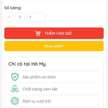
Số lượng:
THÊM VÀO GIỎ
MUA NGAY
Chỉ có tại Hà My
Sản phẩm an toàn
Chất lượng cam kết
Dịch vụ vượt trội