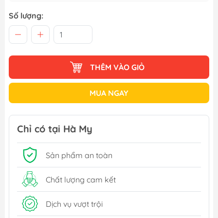
Số lượng:
THÊM VÀO GIỎ
MUA NGAY
Chỉ có tại Hà My
Sản phẩm an toàn
Chất lượng cam kết
Dịch vụ vượt trội