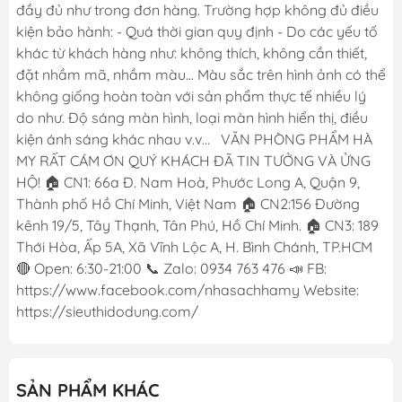
đầy đủ như trong đơn hàng. Trường hợp không đủ điều
kiện bảo hành: - Quá thời gian quy định - Do các yếu tố
khác từ khách hàng như: không thích, không cần thiết,
đặt nhầm mã, nhầm màu... Màu sắc trên hình ảnh có thể
không giống hoàn toàn với sản phẩm thực tế nhiều lý
do như. Độ sáng màn hình, loại màn hình hiển thị, điều
kiện ánh sáng khác nhau v.v... VĂN PHÒNG PHẨM HÀ
MY RẤT CÁM ƠN QUÝ KHÁCH ĐÃ TIN TƯỞNG VÀ ỬNG
HỘ! 🏠 CN1: 66a Đ. Nam Hoà, Phước Long A, Quận 9,
Thành phố Hồ Chí Minh, Việt Nam 🏠 CN2:156 Đường
kênh 19/5, Tây Thạnh, Tân Phú, Hồ Chí Minh. 🏠 CN3: 189
Thới Hòa, Ấp 5A, Xã Vĩnh Lộc A, H. Bình Chánh, TP.HCM
🔴 Open: 6:30-21:00 📞 Zalo: 0934 763 476 📣 FB:
https://www.facebook.com/nhasachhamy Website:
https://sieuthidodung.com/
SẢN PHẨM KHÁC