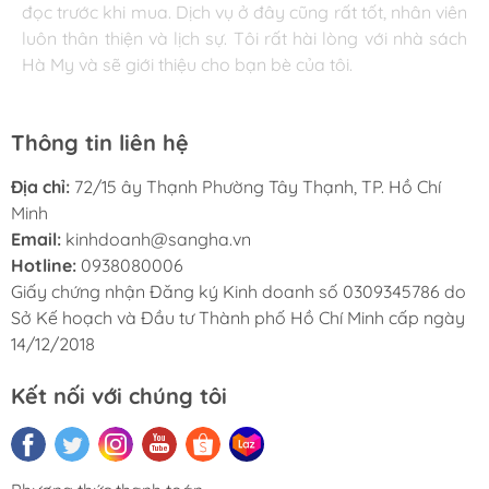
đọc trước khi mua. Dịch vụ ở đây cũng rất tốt, nhân viên
tục ủng hộ nhà sách Hà My trong tương lai.
luôn thân thiện và lịch sự. Tôi rất hài lòng với nhà sách
Hà My và sẽ giới thiệu cho bạn bè của tôi.
Thông tin liên hệ
Địa chỉ:
72/15 ây Thạnh Phường Tây Thạnh, TP. Hồ Chí
Minh
Email:
kinhdoanh@sangha.vn
Hotline:
0938080006
Giấy chứng nhận Đăng ký Kinh doanh số 0309345786 do
Sở Kế hoạch và Đầu tư Thành phố Hồ Chí Minh cấp ngày
14/12/2018
Kết nối với chúng tôi