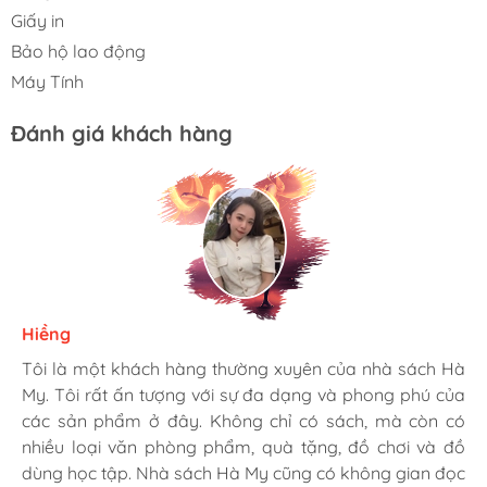
Giấy in
Bảo hộ lao động
Máy Tính
Đánh giá khách hàng
Hiềng
Ngọc Dung
Tâm
Tôi là một khách hàng thường xuyên của nhà sách Hà
Mình rất là hài lòng khi đến nhà sách Hà My. Họ có
Tới đây mua hàng cho công ty nhiều lần rồi. sản phẩm
My. Tôi rất ấn tượng với sự đa dạng và phong phú của
nhiều loại sách hay và phong phú, từ văn học, khoa
giá rẻ hơn mấy chỗ khác. Có bán sỉ nên giá cực kỳ ổn.
các sản phẩm ở đây. Không chỉ có sách, mà còn có
học, kinh tế, đến sách thiếu nhi, sách ngoại ngữ và sách
Chiều làm zìa hay chở bồ vào đây tô tượng... cũng vui.
nhiều loại văn phòng phẩm, quà tặng, đồ chơi và đồ
kỹ năng sống. Nhân viên ở đây rất thân thiện và cực
dùng học tập. Nhà sách Hà My cũng có không gian đọc
nhiệt tình, luôn tư vấn và giúp đỡ khách hàng. Dịch vụ