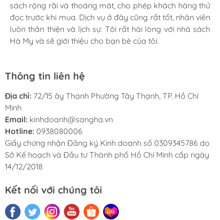
sách rộng rãi và thoáng mát, cho phép khách hàng thử
giao hàng cũng rất nhanh chóng và tiện lợi. Tôi sẽ tiếp
đọc trước khi mua. Dịch vụ ở đây cũng rất tốt, nhân viên
tục ủng hộ nhà sách Hà My trong tương lai.
luôn thân thiện và lịch sự. Tôi rất hài lòng với nhà sách
Hà My và sẽ giới thiệu cho bạn bè của tôi.
Thông tin liên hệ
Địa chỉ:
72/15 ây Thạnh Phường Tây Thạnh, TP. Hồ Chí
Minh
Email:
kinhdoanh@sangha.vn
Hotline:
0938080006
Giấy chứng nhận Đăng ký Kinh doanh số 0309345786 do
Sở Kế hoạch và Đầu tư Thành phố Hồ Chí Minh cấp ngày
14/12/2018
Kết nối với chúng tôi