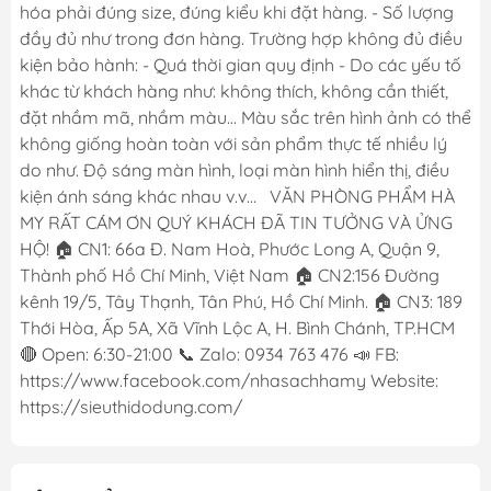
hóa phải đúng size, đúng kiểu khi đặt hàng. - Số lượng
đầy đủ như trong đơn hàng. Trường hợp không đủ điều
kiện bảo hành: - Quá thời gian quy định - Do các yếu tố
khác từ khách hàng như: không thích, không cần thiết,
đặt nhầm mã, nhầm màu... Màu sắc trên hình ảnh có thể
không giống hoàn toàn với sản phẩm thực tế nhiều lý
do như. Độ sáng màn hình, loại màn hình hiển thị, điều
kiện ánh sáng khác nhau v.v... VĂN PHÒNG PHẨM HÀ
MY RẤT CÁM ƠN QUÝ KHÁCH ĐÃ TIN TƯỞNG VÀ ỬNG
HỘ! 🏠 CN1: 66a Đ. Nam Hoà, Phước Long A, Quận 9,
Thành phố Hồ Chí Minh, Việt Nam 🏠 CN2:156 Đường
kênh 19/5, Tây Thạnh, Tân Phú, Hồ Chí Minh. 🏠 CN3: 189
Thới Hòa, Ấp 5A, Xã Vĩnh Lộc A, H. Bình Chánh, TP.HCM
🔴 Open: 6:30-21:00 📞 Zalo: 0934 763 476 📣 FB:
https://www.facebook.com/nhasachhamy Website:
https://sieuthidodung.com/