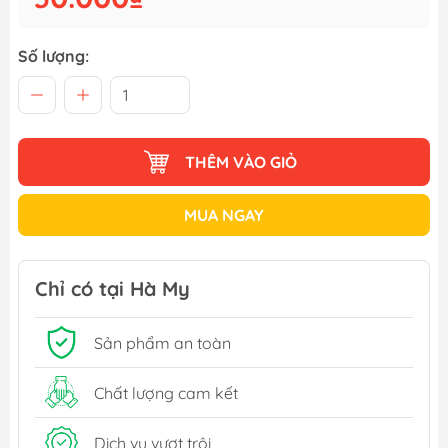
Số lượng:
THÊM VÀO GIỎ
MUA NGAY
Chỉ có tại Hà My
Sản phẩm an toàn
Chất lượng cam kết
Dịch vụ vượt trội