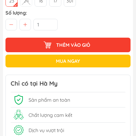
23
24
16
17
301
Số lượng:
THÊM VÀO GIỎ
MUA NGAY
Chỉ có tại Hà My
Sản phẩm an toàn
Chất lượng cam kết
Dịch vụ vượt trội