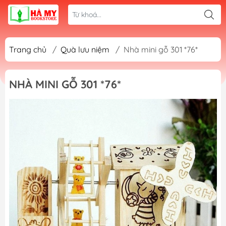
Trang chủ
/
Quà lưu niệm
/
Nhà mini gỗ 301 *76*
NHÀ MINI GỖ 301 *76*