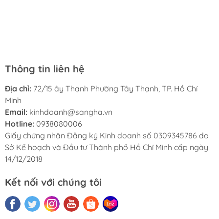
đọc trước khi mua. Dịch vụ ở đây cũng rất tốt, nhân viên
tục ủng hộ nhà sách Hà My trong tương lai.
luôn thân thiện và lịch sự. Tôi rất hài lòng với nhà sách
Hà My và sẽ giới thiệu cho bạn bè của tôi.
Thông tin liên hệ
Địa chỉ:
72/15 ây Thạnh Phường Tây Thạnh, TP. Hồ Chí
Minh
Email:
kinhdoanh@sangha.vn
Hotline:
0938080006
Giấy chứng nhận Đăng ký Kinh doanh số 0309345786 do
Sở Kế hoạch và Đầu tư Thành phố Hồ Chí Minh cấp ngày
14/12/2018
Kết nối với chúng tôi