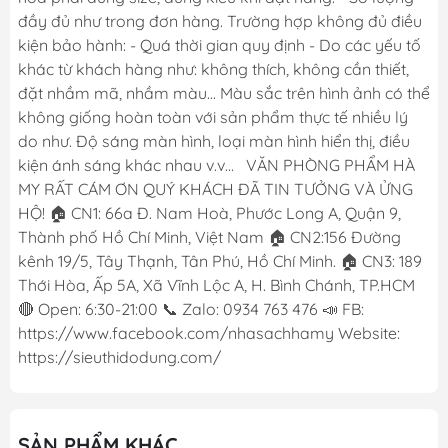
đầy đủ như trong đơn hàng. Trường hợp không đủ điều
kiện bảo hành: - Quá thời gian quy định - Do các yếu tố
khác từ khách hàng như: không thích, không cần thiết,
đặt nhầm mã, nhầm màu... Màu sắc trên hình ảnh có thể
không giống hoàn toàn với sản phẩm thực tế nhiều lý
do như. Độ sáng màn hình, loại màn hình hiển thị, điều
kiện ánh sáng khác nhau v.v... VĂN PHÒNG PHẨM HÀ
MY RẤT CÁM ƠN QUÝ KHÁCH ĐÃ TIN TƯỞNG VÀ ỬNG
HỘ! 🏠 CN1: 66a Đ. Nam Hoà, Phước Long A, Quận 9,
Thành phố Hồ Chí Minh, Việt Nam 🏠 CN2:156 Đường
kênh 19/5, Tây Thạnh, Tân Phú, Hồ Chí Minh. 🏠 CN3: 189
Thới Hòa, Ấp 5A, Xã Vĩnh Lộc A, H. Bình Chánh, TP.HCM
🔴 Open: 6:30-21:00 📞 Zalo: 0934 763 476 📣 FB:
https://www.facebook.com/nhasachhamy Website:
https://sieuthidodung.com/
SẢN PHẨM KHÁC