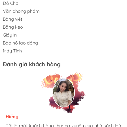
Đồ Chơi
Văn phòng phẩm
Bảng viết
Băng keo
Giấy in
Bảo hộ lao động
Máy Tính
Đánh giá khách hàng
Hiềng
Ngọc Dung
Tâm
Tôi là một khách hàng thường xuyên của nhà sách Hà
Mình rất là hài lòng khi đến nhà sách Hà My. Họ có
Tới đây mua hàng cho công ty nhiều lần rồi. sản phẩm