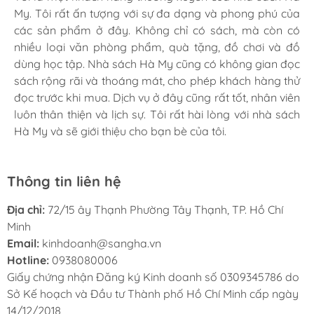
My. Tôi rất ấn tượng với sự đa dạng và phong phú của
nhiều loại sách hay và phong phú, từ văn học, khoa
giá rẻ hơn mấy chỗ khác. Có bán sỉ nên giá cực kỳ ổn.
các sản phẩm ở đây. Không chỉ có sách, mà còn có
học, kinh tế, đến sách thiếu nhi, sách ngoại ngữ và sách
Chiều làm zìa hay chở bồ vào đây tô tượng... cũng vui.
nhiều loại văn phòng phẩm, quà tặng, đồ chơi và đồ
kỹ năng sống. Nhân viên ở đây rất thân thiện và cực
dùng học tập. Nhà sách Hà My cũng có không gian đọc
nhiệt tình, luôn tư vấn và giúp đỡ khách hàng. Dịch vụ
sách rộng rãi và thoáng mát, cho phép khách hàng thử
giao hàng cũng rất nhanh chóng và tiện lợi. Tôi sẽ tiếp
đọc trước khi mua. Dịch vụ ở đây cũng rất tốt, nhân viên
tục ủng hộ nhà sách Hà My trong tương lai.
luôn thân thiện và lịch sự. Tôi rất hài lòng với nhà sách
Hà My và sẽ giới thiệu cho bạn bè của tôi.
Thông tin liên hệ
Địa chỉ:
72/15 ây Thạnh Phường Tây Thạnh, TP. Hồ Chí
Minh
Email:
kinhdoanh@sangha.vn
Hotline:
0938080006
Giấy chứng nhận Đăng ký Kinh doanh số 0309345786 do
Sở Kế hoạch và Đầu tư Thành phố Hồ Chí Minh cấp ngày
14/12/2018