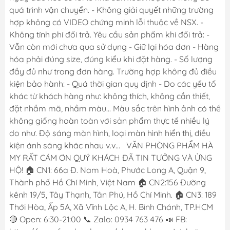
quá trình vận chuyển. - Không giải quyết những trường
hợp không có VIDEO chứng minh lỗi thuộc về NSX. -
Không tính phí đổi trả. Yêu cầu sản phẩm khi đổi trả: -
Vẫn còn mới chưa qua sử dụng - Giữ lại hóa đơn - Hàng
hóa phải đúng size, đúng kiểu khi đặt hàng. - Số lượng
đầy đủ như trong đơn hàng. Trường hợp không đủ điều
kiện bảo hành: - Quá thời gian quy định - Do các yếu tố
khác từ khách hàng như: không thích, không cần thiết,
đặt nhầm mã, nhầm màu... Màu sắc trên hình ảnh có thể
không giống hoàn toàn với sản phẩm thực tế nhiều lý
do như. Độ sáng màn hình, loại màn hình hiển thị, điều
kiện ánh sáng khác nhau v.v... VĂN PHÒNG PHẨM HÀ
MY RẤT CÁM ƠN QUÝ KHÁCH ĐÃ TIN TƯỞNG VÀ ỬNG
HỘ! 🏠 CN1: 66a Đ. Nam Hoà, Phước Long A, Quận 9,
Thành phố Hồ Chí Minh, Việt Nam 🏠 CN2:156 Đường
kênh 19/5, Tây Thạnh, Tân Phú, Hồ Chí Minh. 🏠 CN3: 189
Thới Hòa, Ấp 5A, Xã Vĩnh Lộc A, H. Bình Chánh, TP.HCM
🔴 Open: 6:30-21:00 📞 Zalo: 0934 763 476 📣 FB: