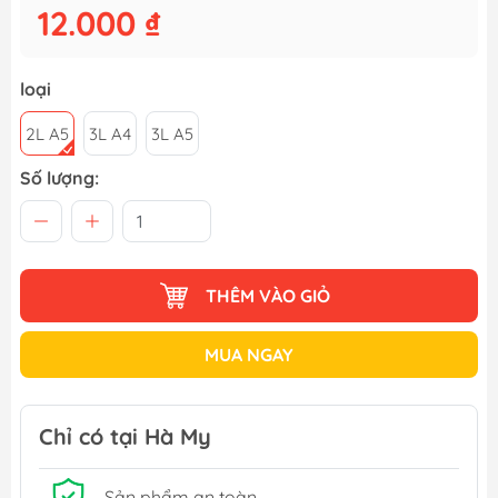
12.000 ₫
loại
2L A5
3L A4
3L A5
Số lượng:
THÊM VÀO GIỎ
MUA NGAY
Chỉ có tại Hà My
Sản phẩm an toàn