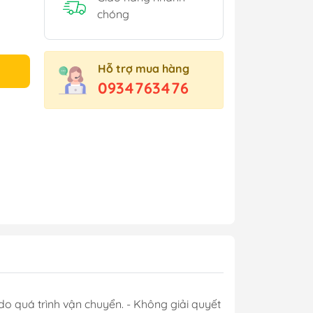
chóng
Hỗ trợ mua hàng
0934763476
do quá trình vận chuyển. - Không giải quyết