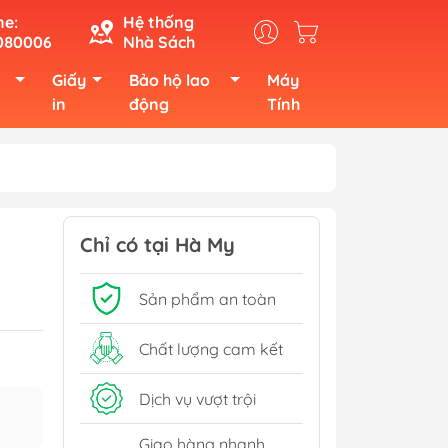
ne:
Hệ thống
080006
Nhà Sách
Giấy
Bảo hộ lao
Máy
in
động
Tính
Chỉ có tại Hà My
Sản phẩm an toàn
Chất lượng cam kết
Dịch vụ vượt trội
Giao hàng nhanh