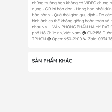
những trường hợp không có VIDEO chứng minh
dụng - Giữ lại hóa đơn - Hàng hóa phải đún
bảo hành: - Quá thời gian quy định - Do cá
hình ảnh có thể không giống hoàn toàn với s
nhau v.v... VĂN PHÒNG PHẨM HÀ MY RẤT 
phố Hồ Chí Minh, Việt Nam 🏠 CN2:156 Đường
TP.HCM 🔴 Open: 6:30-21:00 📞 Zalo: 0934 
SẢN PHẨM KHÁC