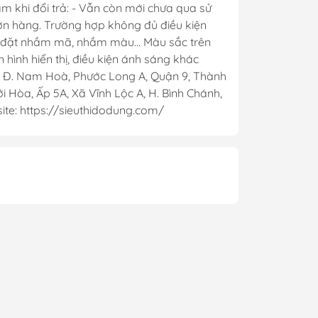
m khi đổi trả: - Vẫn còn mới chưa qua sử
đơn hàng. Trường hợp không đủ điều kiện
t, đặt nhầm mã, nhầm màu... Màu sắc trên
hình hiển thị, điều kiện ánh sáng khác
. Nam Hoà, Phước Long A, Quận 9, Thành
 Hòa, Ấp 5A, Xã Vĩnh Lộc A, H. Bình Chánh,
te: https://sieuthidodung.com/