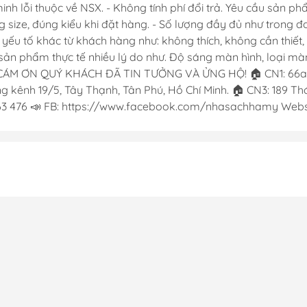
 lỗi thuộc về NSX. - Không tính phí đổi trả. Yêu cầu sản phẩ
g size, đúng kiểu khi đặt hàng. - Số lượng đầy đủ như trong 
c yếu tố khác từ khách hàng như: không thích, không cần thiế
ản phẩm thực tế nhiều lý do như. Độ sáng màn hình, loại màn 
CÁM ƠN QUÝ KHÁCH ĐÃ TIN TƯỞNG VÀ ỬNG HỘ! 🏠 CN1: 66a Đ
 kênh 19/5, Tây Thạnh, Tân Phú, Hồ Chí Minh. 🏠 CN3: 189 Thới
763 476 📣 FB: https://www.facebook.com/nhasachhamy Websi