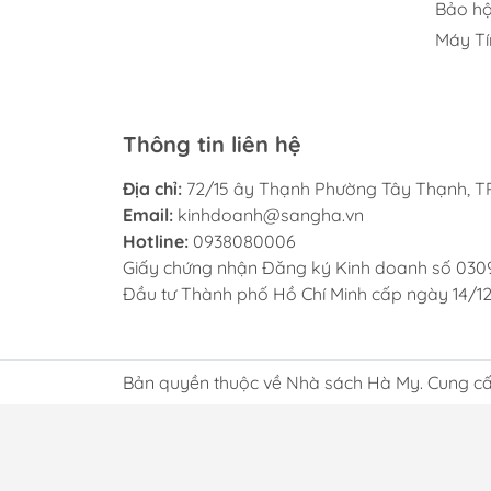
Bảo hộ
Máy Tí
Thông tin liên hệ
Địa chỉ:
72/15 ây Thạnh Phường Tây Thạnh, TP
Email:
kinhdoanh@sangha.vn
Hotline:
0938080006
Giấy chứng nhận Đăng ký Kinh doanh số 030
Đầu tư Thành phố Hồ Chí Minh cấp ngày 14/1
Bản quyền thuộc về Nhà sách Hà My. Cung cấ