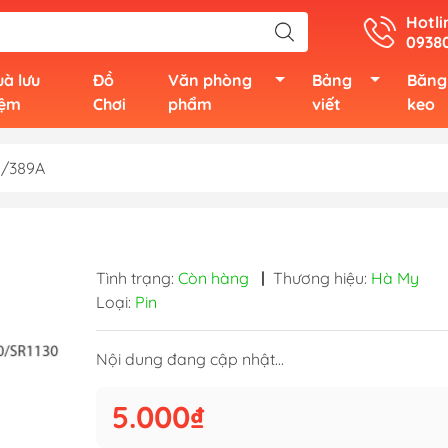
Hotli
0938
à lưu
Đồ
Văn phòng
Bảng
Băng
iệm
Chơi
phẩm
viết
keo
0/389A
Tình trạng:
Còn hàng
|
Thương hiệu:
Hà My
Loại:
Pin
Nội dung đang cập nhật...
5.000₫