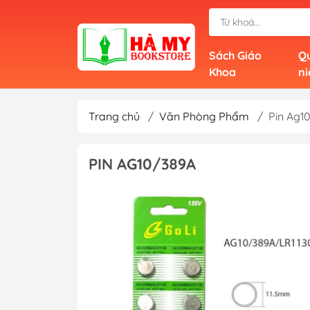
Sách Giáo
Qu
Khoa
n
Trang chủ
/
Văn Phòng Phẩm
/
Pin Ag1
PIN AG10/389A