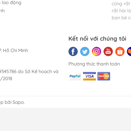
 lao động
cũng rất 
lai.
nh
rất hài 
bạn bè củ
Kết nối với chúng tôi
. Hồ Chí Minh
Phương thức thanh toán
9345786 do Sở Kế hoạch và
2/2018
p bởi Sapo.