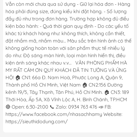
Vẫn còn mới chưa qua sử dụng - Giữ lại hóa đơn - Hàng
hóa phải đúng size, đúng kiểu khi đặt hàng. - Số lượng
đầy đủ như trong đơn hàng. Trường hợp không đủ điều
kiện bảo hành: - Quá thời gian quy định - Do các yếu tố
khác từ khách hàng như: không thích, không cần thiết,
đặt nhầm mã, nhầm màu... Màu sắc trên hình ảnh có thể
không giống hoàn toàn với sản phẩm thực tế nhiều lý
do như. Độ sáng màn hình, loại màn hình hiển thị, điều
kiện ánh sáng khác nhau v.v... VĂN PHÒNG PHẨM HÀ
MY RẤT CÁM ƠN QUÝ KHÁCH ĐÃ TIN TƯỞNG VÀ ỬNG
HỘ! 🏠 CN1: 66a Đ. Nam Hoà, Phước Long A, Quận 9,
Thành phố Hồ Chí Minh, Việt Nam 🏠 CN2:156 Đường
kênh 19/5, Tây Thạnh, Tân Phú, Hồ Chí Minh. 🏠 CN3: 189
Thới Hòa, Ấp 5A, Xã Vĩnh Lộc A, H. Bình Chánh, TP.HCM
🔴 Open: 6:30-21:00 📞 Zalo: 0934 763 476 📣 FB:
https://www.facebook.com/nhasachhamy Website:
https://sieuthidodung.com/