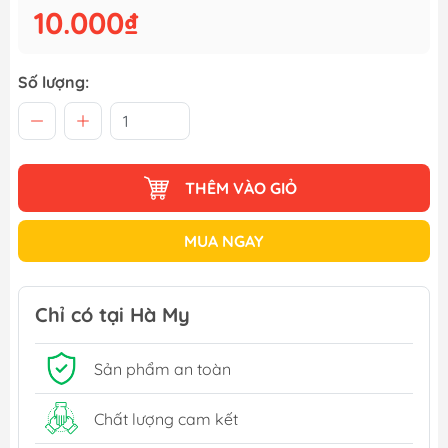
10.000₫
Số lượng:
THÊM VÀO GIỎ
MUA NGAY
Chỉ có tại Hà My
Sản phẩm an toàn
Chất lượng cam kết