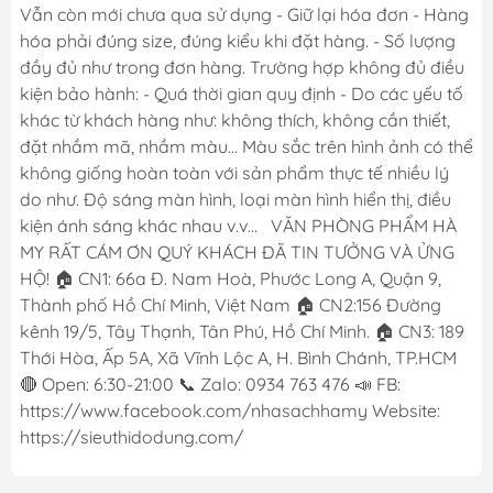
Vẫn còn mới chưa qua sử dụng - Giữ lại hóa đơn - Hàng
hóa phải đúng size, đúng kiểu khi đặt hàng. - Số lượng
đầy đủ như trong đơn hàng. Trường hợp không đủ điều
kiện bảo hành: - Quá thời gian quy định - Do các yếu tố
khác từ khách hàng như: không thích, không cần thiết,
đặt nhầm mã, nhầm màu... Màu sắc trên hình ảnh có thể
không giống hoàn toàn với sản phẩm thực tế nhiều lý
do như. Độ sáng màn hình, loại màn hình hiển thị, điều
kiện ánh sáng khác nhau v.v... VĂN PHÒNG PHẨM HÀ
MY RẤT CÁM ƠN QUÝ KHÁCH ĐÃ TIN TƯỞNG VÀ ỬNG
HỘ! 🏠 CN1: 66a Đ. Nam Hoà, Phước Long A, Quận 9,
Thành phố Hồ Chí Minh, Việt Nam 🏠 CN2:156 Đường
kênh 19/5, Tây Thạnh, Tân Phú, Hồ Chí Minh. 🏠 CN3: 189
Thới Hòa, Ấp 5A, Xã Vĩnh Lộc A, H. Bình Chánh, TP.HCM
🔴 Open: 6:30-21:00 📞 Zalo: 0934 763 476 📣 FB:
https://www.facebook.com/nhasachhamy Website:
https://sieuthidodung.com/