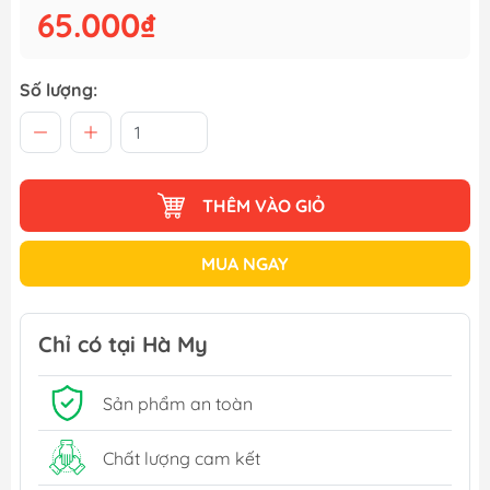
65.000₫
Số lượng:
THÊM VÀO GIỎ
MUA NGAY
Chỉ có tại Hà My
Sản phẩm an toàn
Chất lượng cam kết