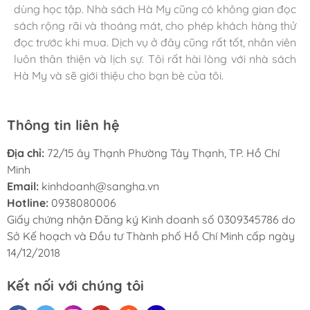
dùng học tập. Nhà sách Hà My cũng có không gian đọc
nhiệt tình, luôn tư vấn và giúp đỡ khách hàng. Dịch vụ
sách rộng rãi và thoáng mát, cho phép khách hàng thử
giao hàng cũng rất nhanh chóng và tiện lợi. Tôi sẽ tiếp
đọc trước khi mua. Dịch vụ ở đây cũng rất tốt, nhân viên
tục ủng hộ nhà sách Hà My trong tương lai.
luôn thân thiện và lịch sự. Tôi rất hài lòng với nhà sách
Hà My và sẽ giới thiệu cho bạn bè của tôi.
Thông tin liên hệ
Địa chỉ:
72/15 ây Thạnh Phường Tây Thạnh, TP. Hồ Chí
Minh
Email:
kinhdoanh@sangha.vn
Hotline:
0938080006
Giấy chứng nhận Đăng ký Kinh doanh số 0309345786 do
Sở Kế hoạch và Đầu tư Thành phố Hồ Chí Minh cấp ngày
14/12/2018
Kết nối với chúng tôi