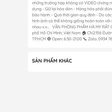
những trường hợp không có VIDEO chứng minh
dụng - Giữ lại hóa đơn - Hàng hóa phải đún
bảo hành: - Quá thời gian quy định - Do cá
hình ảnh có thể không giống hoàn toàn với s
nhau v.v... VĂN PHÒNG PHẨM HÀ MY RẤT 
phố Hồ Chí Minh, Việt Nam 🏠 CN2:156 Đường
TP.HCM 🔴 Open: 6:30-21:00 📞 Zalo: 0934 
SẢN PHẨM KHÁC