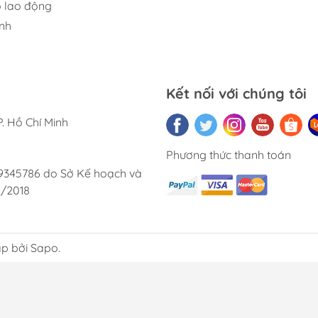
 lao động
cũng rất 
lai.
nh
rất hài 
bạn bè củ
Kết nối với chúng tôi
. Hồ Chí Minh
Phương thức thanh toán
9345786 do Sở Kế hoạch và
2/2018
p bởi Sapo.