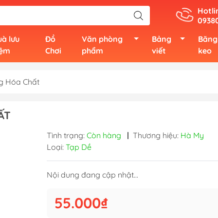
Hotli
0938
à lưu
Đồ
Văn phòng
Bảng
Băng
iệm
Chơi
phẩm
viết
keo
ng Hóa Chất
ẤT
Tình trạng:
Còn hàng
|
Thương hiệu:
Hà My
Loại:
Tạp Dề
Nội dung đang cập nhật...
55.000₫