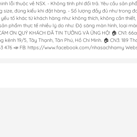
 lỗi thuộc về NSX. - Không tính phí đổi trả. Yêu cầu sản phẩ
g size, đúng kiểu khi đặt hàng. - Số lượng đầy đủ như trong 
c yếu tố khác từ khách hàng như: không thích, không cần thiế
ản phẩm thực tế nhiều lý do như. Độ sáng màn hình, loại màn 
CÁM ƠN QUÝ KHÁCH ĐÃ TIN TƯỞNG VÀ ỬNG HỘ! 🏠 CN1: 66a Đ
 kênh 19/5, Tây Thạnh, Tân Phú, Hồ Chí Minh. 🏠 CN3: 189 Thới
763 476 📣 FB: https://www.facebook.com/nhasachhamy Websi