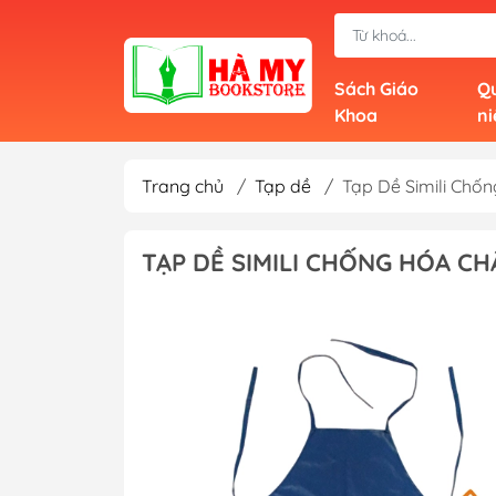
Sách Giáo
Qu
Khoa
n
Trang chủ
/
Tạp dề
/
Tạp Dề Simili Chố
TẠP DỀ SIMILI CHỐNG HÓA CH