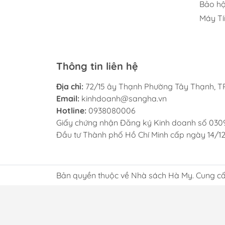
Bảo hộ
Máy Tí
Thông tin liên hệ
Địa chỉ:
72/15 ây Thạnh Phường Tây Thạnh, TP
Email:
kinhdoanh@sangha.vn
Hotline:
0938080006
Giấy chứng nhận Đăng ký Kinh doanh số 030
Đầu tư Thành phố Hồ Chí Minh cấp ngày 14/1
Bản quyền thuộc về Nhà sách Hà My. Cung cấ