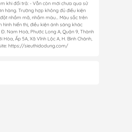
m khi đổi trả: - Vẫn còn mới chưa qua sử
đơn hàng. Trường hợp không đủ điều kiện
t, đặt nhầm mã, nhầm màu... Màu sắc trên
hình hiển thị, điều kiện ánh sáng khác
. Nam Hoà, Phước Long A, Quận 9, Thành
 Hòa, Ấp 5A, Xã Vĩnh Lộc A, H. Bình Chánh,
te: https://sieuthidodung.com/