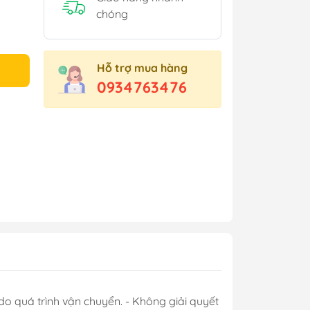
chóng
Hỗ trợ mua hàng
0934763476
do quá trình vận chuyển. - Không giải quyết