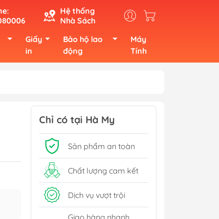
ne:
Hệ thống
080006
Nhà Sách
Giấy
Bảo hộ lao
Máy
in
động
Tính
Chỉ có tại Hà My
Sản phẩm an toàn
Chất lượng cam kết
Dịch vụ vượt trội
Giao hàng nhanh