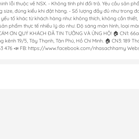
 lỗi thuộc về NSX. - Không tính phí đổi trả. Yêu cầu sản phẩ
g size, đúng kiểu khi đặt hàng. - Số lượng đầy đủ như trong 
c yếu tố khác từ khách hàng như: không thích, không cần thiế
ản phẩm thực tế nhiều lý do như. Độ sáng màn hình, loại màn 
CÁM ƠN QUÝ KHÁCH ĐÃ TIN TƯỞNG VÀ ỬNG HỘ! 🏠 CN1: 66a Đ
 kênh 19/5, Tây Thạnh, Tân Phú, Hồ Chí Minh. 🏠 CN3: 189 Thới
763 476 📣 FB: https://www.facebook.com/nhasachhamy Websi