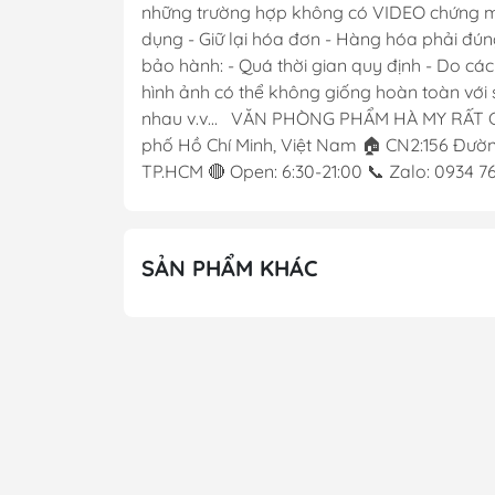
những trường hợp không có VIDEO chứng minh
dụng - Giữ lại hóa đơn - Hàng hóa phải đún
bảo hành: - Quá thời gian quy định - Do cá
hình ảnh có thể không giống hoàn toàn với s
nhau v.v... VĂN PHÒNG PHẨM HÀ MY RẤT 
phố Hồ Chí Minh, Việt Nam 🏠 CN2:156 Đường
TP.HCM 🔴 Open: 6:30-21:00 📞 Zalo: 0934 
SẢN PHẨM KHÁC