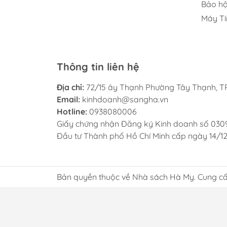
Bảo hộ
Máy Tí
Thông tin liên hệ
Địa chỉ:
72/15 ây Thạnh Phường Tây Thạnh, TP
Email:
kinhdoanh@sangha.vn
Hotline:
0938080006
Giấy chứng nhận Đăng ký Kinh doanh số 030
Đầu tư Thành phố Hồ Chí Minh cấp ngày 14/1
Bản quyền thuộc về Nhà sách Hà My. Cung cấ