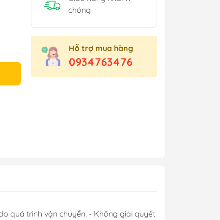
chóng
Hỗ trợ mua hàng
0934763476
do quá trình vận chuyển. - Không giải quyết