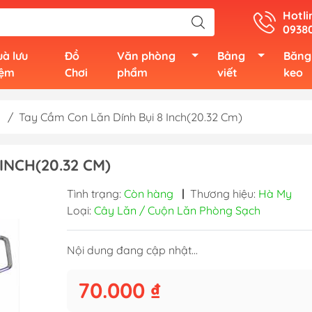
Hotli
0938
à lưu
Đồ
Văn phòng
Bảng
Băng
iệm
Chơi
phẩm
viết
keo
/
Tay Cầm Con Lăn Dính Bụi 8 Inch(20.32 Cm)
INCH(20.32 CM)
Tình trạng:
Còn hàng
|
Thương hiệu:
Hà My
Loại:
Cây Lăn / Cuộn Lăn Phòng Sạch
Nội dung đang cập nhật...
70.000 ₫