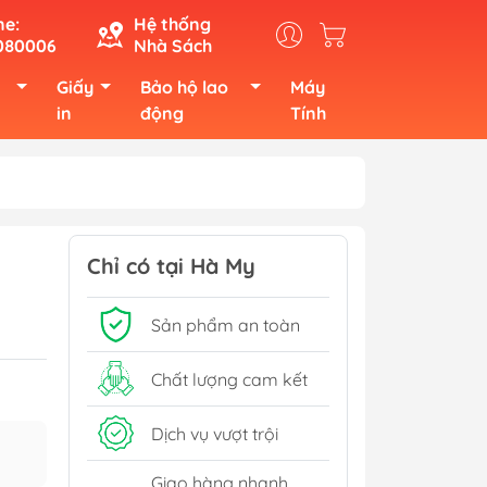
ne:
Hệ thống
080006
Nhà Sách
Giấy
Bảo hộ lao
Máy
in
động
Tính
Chỉ có tại Hà My
Sản phẩm an toàn
Chất lượng cam kết
Dịch vụ vượt trội
Giao hàng nhanh