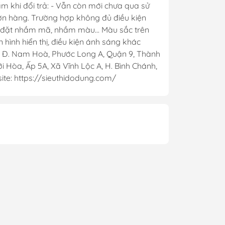
m khi đổi trả: - Vẫn còn mới chưa qua sử
đơn hàng. Trường hợp không đủ điều kiện
t, đặt nhầm mã, nhầm màu... Màu sắc trên
hình hiển thị, điều kiện ánh sáng khác
. Nam Hoà, Phước Long A, Quận 9, Thành
 Hòa, Ấp 5A, Xã Vĩnh Lộc A, H. Bình Chánh,
te: https://sieuthidodung.com/