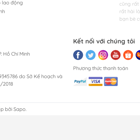
 lao động
cũng rất 
lai.
nh
rất hài 
bạn bè củ
Kết nối với chúng tôi
. Hồ Chí Minh
Phương thức thanh toán
9345786 do Sở Kế hoạch và
2/2018
p bởi Sapo.