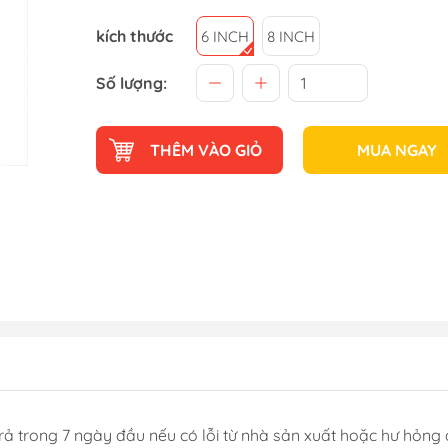
kích thước
6 INCH
8 INCH
Số lượng:
THÊM VÀO GIỎ
MUA NGAY
rả trong 7 ngày đầu nếu có lỗi từ nhà sản xuất hoặc hư hỏng 