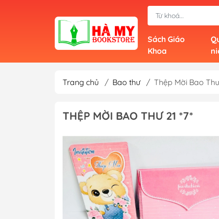
Sách Giáo
Qu
Khoa
n
Trang chủ
/
Bao thư
/
Thệp Mời Bao Thư 
THỆP MỜI BAO THƯ 21 *7*