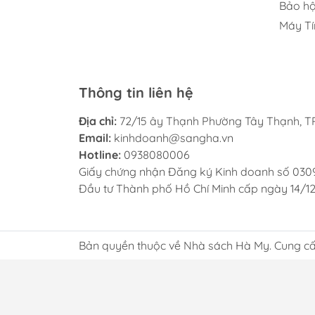
Bảo hộ
Máy Tí
Thông tin liên hệ
Địa chỉ:
72/15 ây Thạnh Phường Tây Thạnh, TP
Email:
kinhdoanh@sangha.vn
Hotline:
0938080006
Giấy chứng nhận Đăng ký Kinh doanh số 030
Đầu tư Thành phố Hồ Chí Minh cấp ngày 14/1
Bản quyền thuộc về Nhà sách Hà My. Cung cấ