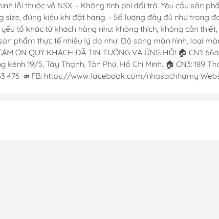
 lỗi thuộc về NSX. - Không tính phí đổi trả. Yêu cầu sản phẩ
g size, đúng kiểu khi đặt hàng. - Số lượng đầy đủ như trong 
c yếu tố khác từ khách hàng như: không thích, không cần thiế
ản phẩm thực tế nhiều lý do như. Độ sáng màn hình, loại màn 
CÁM ƠN QUÝ KHÁCH ĐÃ TIN TƯỞNG VÀ ỬNG HỘ! 🏠 CN1: 66a Đ
 kênh 19/5, Tây Thạnh, Tân Phú, Hồ Chí Minh. 🏠 CN3: 189 Thới
763 476 📣 FB: https://www.facebook.com/nhasachhamy Websi