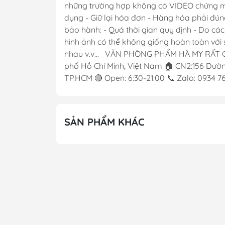
những trường hợp không có VIDEO chứng minh
dụng - Giữ lại hóa đơn - Hàng hóa phải đún
bảo hành: - Quá thời gian quy định - Do cá
hình ảnh có thể không giống hoàn toàn với s
nhau v.v... VĂN PHÒNG PHẨM HÀ MY RẤT 
phố Hồ Chí Minh, Việt Nam 🏠 CN2:156 Đường
TP.HCM 🔴 Open: 6:30-21:00 📞 Zalo: 0934 
SẢN PHẨM KHÁC