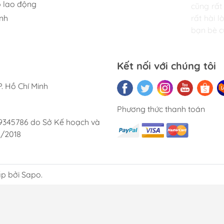
 lao động
cũng rất 
lai.
nh
rất hài 
bạn bè củ
Kết nối với chúng tôi
. Hồ Chí Minh
Phương thức thanh toán
9345786 do Sở Kế hoạch và
2/2018
p bởi Sapo.