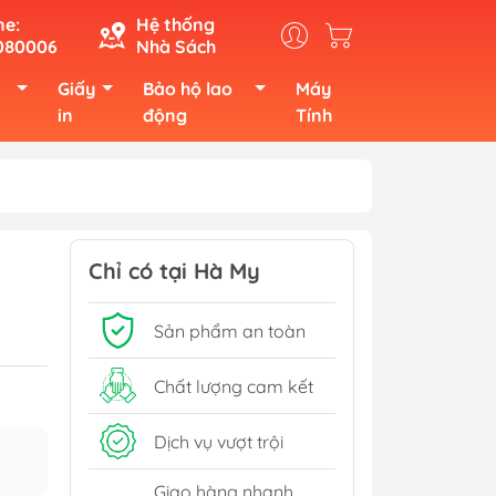
ne:
Hệ thống
080006
Nhà Sách
Giấy
Bảo hộ lao
Máy
in
động
Tính
Chỉ có tại Hà My
Sản phẩm an toàn
Chất lượng cam kết
Dịch vụ vượt trội
Giao hàng nhanh