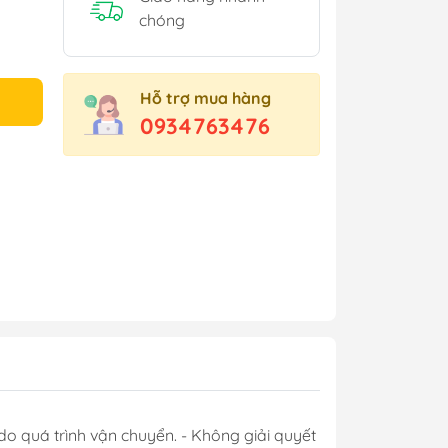
chóng
Hỗ trợ mua hàng
0934763476
do quá trình vận chuyển. - Không giải quyết