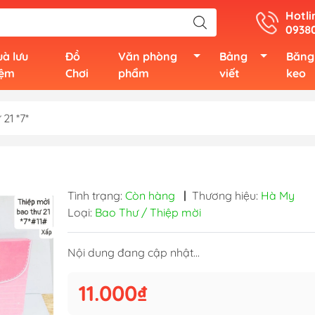
Hotli
0938
à lưu
Đồ
Văn phòng
Bảng
Băng
iệm
Chơi
phẩm
viết
keo
21 *7*
Tình trạng:
Còn hàng
|
Thương hiệu:
Hà My
Loại:
Bao Thư / Thiệp mời
Nội dung đang cập nhật...
11.000₫