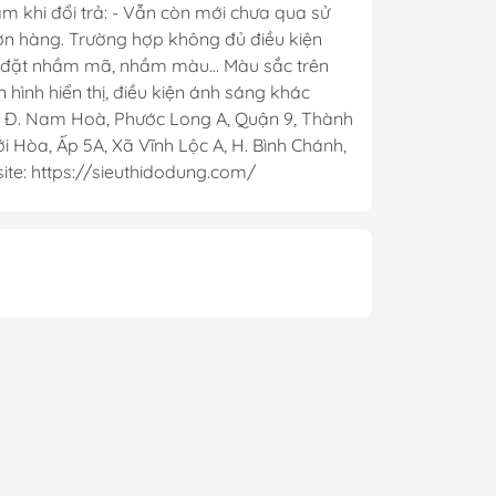
m khi đổi trả: - Vẫn còn mới chưa qua sử
đơn hàng. Trường hợp không đủ điều kiện
t, đặt nhầm mã, nhầm màu... Màu sắc trên
hình hiển thị, điều kiện ánh sáng khác
. Nam Hoà, Phước Long A, Quận 9, Thành
 Hòa, Ấp 5A, Xã Vĩnh Lộc A, H. Bình Chánh,
te: https://sieuthidodung.com/