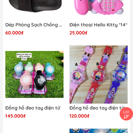
Dép Phòng Sạch Chống Tĩnh Điện Xanh S42
Điện thoại Hello Kitty *14*
60.000₫
25.000₫
Đồng hồ đeo tay điện tử
Đồng hồ đeo tay điện tử đèn nhạc *35,3*
145.000₫
120.000₫