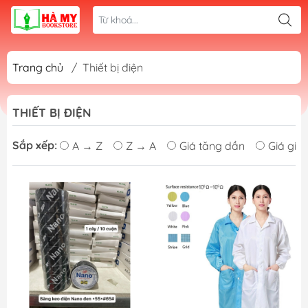
Trang chủ
/
Thiết bị điện
THIẾT BỊ ĐIỆN
Sắp xếp:
A → Z
Z → A
Giá tăng dần
Giá giả