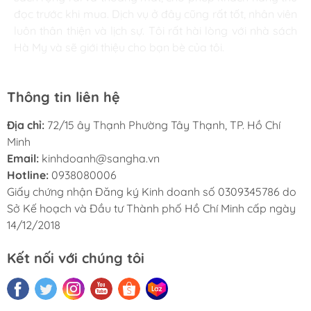
đọc trước khi mua. Dịch vụ ở đây cũng rất tốt, nhân viên
tục ủng hộ nhà sách Hà My trong tương lai.
luôn thân thiện và lịch sự. Tôi rất hài lòng với nhà sách
Hà My và sẽ giới thiệu cho bạn bè của tôi.
Thông tin liên hệ
Địa chỉ:
72/15 ây Thạnh Phường Tây Thạnh, TP. Hồ Chí
Minh
Email:
kinhdoanh@sangha.vn
Hotline:
0938080006
Giấy chứng nhận Đăng ký Kinh doanh số 0309345786 do
Sở Kế hoạch và Đầu tư Thành phố Hồ Chí Minh cấp ngày
14/12/2018
Kết nối với chúng tôi