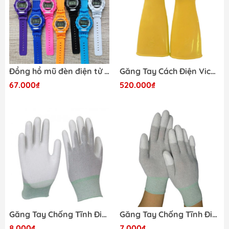
Đồng hồ mũ đèn điện tử *35*
Găng Tay Cách Điện Vicadi 24Kv
67.000₫
520.000₫
Găng Tay Chống Tĩnh Điện Phủ Lòng M
Găng Tay Chống Tĩnh Điện Phủ Ngón S
8.000₫
7.000₫