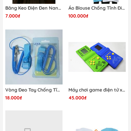
Băng Keo Điện Đen Nano Nhỏ
Áo Blouse Chống Tĩnh Điện, Dây Kéo size XXXL màu Xanh
7.000₫
100.000₫
Vòng Đeo Tay Chống Tĩnh Điện Không Dây
Máy chơi game điện tử xếp gạch E9999-D
18.000₫
45.000₫