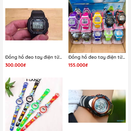
Đồng hồ đeo tay điện tử G-Slock KH *158*
Đồng hồ đeo tay điện tử LASIKA hộp kiếng *72*
300.000₫
155.000₫