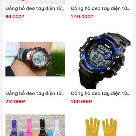
Đồng hồ đeo tay điện tử màu có hình *37*
Đồng hồ đeo tay điện tử Popart chống nước *123*
80.000₫
240.000₫
Đồng hồ đeo tay điện tử Popart xịn *132*
Đồng hồ đeo tay điện tử xin D/S *95*
251.000₫
200.000₫