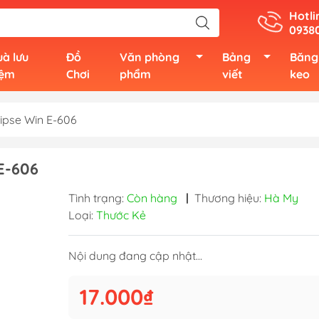
Hotli
0938
à lưu
Đồ
Văn phòng
Bảng
Băng
iệm
Chơi
phẩm
viết
keo
lipse Win E-606
E-606
Tình trạng:
Còn hàng
|
Thương hiệu:
Hà My
Loại:
Thước Kẻ
Nội dung đang cập nhật...
17.000₫