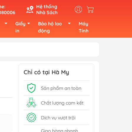
ne:
Hệ thống
080006
Nhà Sách
Giấy
Bảo hộ lao
Máy
in
động
Tính
Chỉ có tại Hà My
Sản phẩm an toàn
Chất lượng cam kết
Dịch vụ vượt trội
Giao hàng nhanh