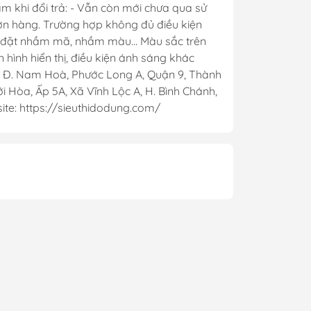
m khi đổi trả: - Vẫn còn mới chưa qua sử
đơn hàng. Trường hợp không đủ điều kiện
t, đặt nhầm mã, nhầm màu... Màu sắc trên
hình hiển thị, điều kiện ánh sáng khác
. Nam Hoà, Phước Long A, Quận 9, Thành
 Hòa, Ấp 5A, Xã Vĩnh Lộc A, H. Bình Chánh,
te: https://sieuthidodung.com/