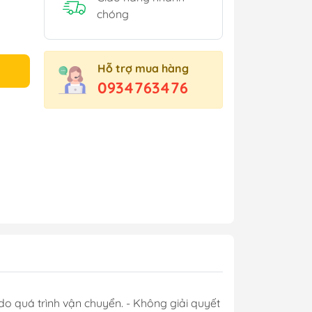
chóng
Hỗ trợ mua hàng
0934763476
do quá trình vận chuyển. - Không giải quyết