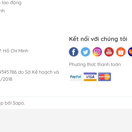
 lao động
cũng rất 
lai.
nh
rất hài 
bạn bè củ
Kết nối với chúng tôi
. Hồ Chí Minh
Phương thức thanh toán
9345786 do Sở Kế hoạch và
2/2018
p bởi Sapo.