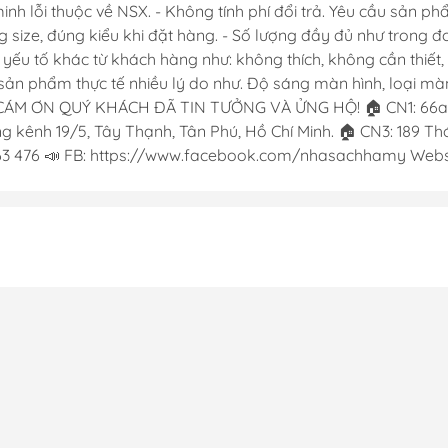
 lỗi thuộc về NSX. - Không tính phí đổi trả. Yêu cầu sản phẩ
g size, đúng kiểu khi đặt hàng. - Số lượng đầy đủ như trong 
c yếu tố khác từ khách hàng như: không thích, không cần thiế
ản phẩm thực tế nhiều lý do như. Độ sáng màn hình, loại màn 
CÁM ƠN QUÝ KHÁCH ĐÃ TIN TƯỞNG VÀ ỬNG HỘ! 🏠 CN1: 66a Đ
 kênh 19/5, Tây Thạnh, Tân Phú, Hồ Chí Minh. 🏠 CN3: 189 Thới
763 476 📣 FB: https://www.facebook.com/nhasachhamy Websi