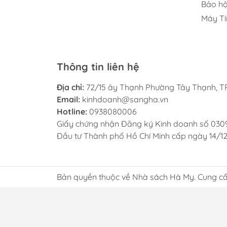
Bảo hộ
Máy Tí
Thông tin liên hệ
Địa chỉ:
72/15 ây Thạnh Phường Tây Thạnh, TP
Email:
kinhdoanh@sangha.vn
Hotline:
0938080006
Giấy chứng nhận Đăng ký Kinh doanh số 030
Đầu tư Thành phố Hồ Chí Minh cấp ngày 14/1
Bản quyền thuộc về Nhà sách Hà My. Cung cấ