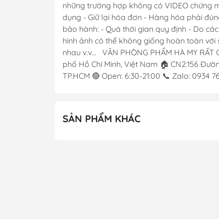
những trường hợp không có VIDEO chứng minh
dụng - Giữ lại hóa đơn - Hàng hóa phải đún
bảo hành: - Quá thời gian quy định - Do cá
hình ảnh có thể không giống hoàn toàn với s
nhau v.v... VĂN PHÒNG PHẨM HÀ MY RẤT 
phố Hồ Chí Minh, Việt Nam 🏠 CN2:156 Đường
TP.HCM 🔴 Open: 6:30-21:00 📞 Zalo: 0934 
SẢN PHẨM KHÁC