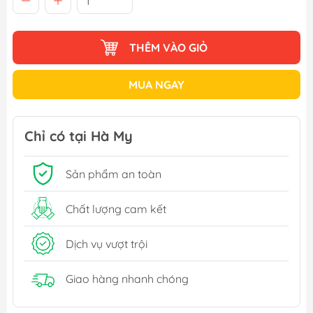
THÊM VÀO GIỎ
MUA NGAY
Chỉ có tại Hà My
Sản phẩm an toàn
Chất lượng cam kết
Dịch vụ vượt trội
Giao hàng nhanh chóng