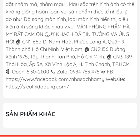
đặt nhầm mã, nhầm màu... Màu sắc trên hình ảnh có thể
không giống hoàn toàn với sản phẩm thực tế nhiều lý
do như. Độ sáng màn hình, loại màn hình hiển thị, điều
kiện ánh sáng khác nhau v.v... VĂN PHÒNG PHẨM HÀ
MY RẤT CÁM ƠN QUÝ KHÁCH ĐÃ TIN TƯỞNG VÀ ỬNG
HỘ! 🏠 CN1: 66a Đ. Nam Hoà, Phước Long A, Quận 9,
Thành phố Hồ Chí Minh, Việt Nam 🏠 CN2:156 Đường
kênh 19/5, Tây Thạnh, Tân Phú, Hồ Chí Minh. 🏠 CN3: 189
Thới Hòa, Ấp 5A, Xã Vĩnh Lộc A, H. Bình Chánh, TP.HCM
🔴 Open: 6:30-21:00 📞 Zalo: 0934 763 476 📣 FB:
https://www.facebook.com/nhasachhamy Website:
https://sieuthidodung.com/
SẢN PHẨM KHÁC