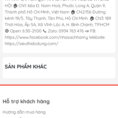
HỘ! 🏠 CN1: 66a Đ. Nam Hoà, Phước Long A, Quận 9,
Thành phố Hồ Chí Minh, Việt Nam 🏠 CN2:156 Đường
kênh 19/5, Tây Thạnh, Tân Phú, Hồ Chí Minh. 🏠 CN3: 189
Thới Hòa, Ấp 5A, Xã Vĩnh Lộc A, H. Bình Chánh, TP.HCM
🔴 Open: 6:30-21:00 📞 Zalo: 0934 763 476 📣 FB:
https://www.facebook.com/nhasachhamy Website:
https://sieuthidodung.com/
SẢN PHẨM KHÁC
Hỗ trợ khách hàng
Hướng dẫn mua hàng