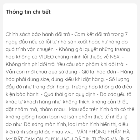
Thông tin chi tiết
Chính sách bảo hành đổi trả - Cam kết đổi trả trong 7
ngày đầu nếu có lỗi từ nhà sản xuất hoặc hư hỏng do
quá trình vận chuyển. - Không giải quyết những trường
hợp không có VIDEO chứng minh lỗi thuộc về NSX. -
Không tính phí đổi trả. Yêu cầu sản phẩm khi đổi trả: -
Vẫn còn mới chưa qua sử dụng - Giữ lại hóa đơn - Hàng
hóa phải đúng size, đúng kiểu khi đặt hàng. - Số lượng
đầy đủ như trong đơn hàng. Trường hợp không đủ điều
kiện bảo hành: - Quá thời gian quy định - Do các yếu tố
khác từ khách hàng như: không thích, không cần thiết,
đặt nhầm mã, nhầm màu... Màu sắc trên hình ảnh có thể
không giống hoàn toàn với sản phẩm thực tế nhiều lý
do như. Độ sáng màn hình, loại màn hình hiển thị, điều
kiện ánh sáng khác nhau v.v... VĂN PHÒNG PHẨM HÀ
MY RẤT CÁM ƠN QUÝ KHÁCH ĐÃ TIN TƯỞNG VÀ ỬNG