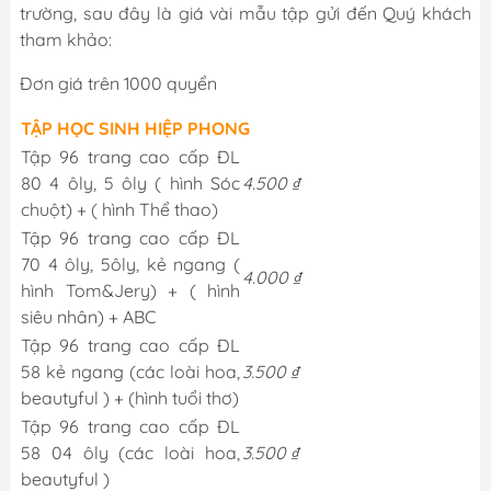
trường, sau đây là giá vài mẫu tập gửi đến Quý khách
tham khảo:
Đơn giá trên 1000 quyển
TẬP HỌC SINH HIỆP PHONG
Tập 96 trang cao cấp ĐL
80 4 ôly, 5 ôly ( hình Sóc
4.500 ₫
chuột) + ( hình Thể thao)
Tập 96 trang cao cấp ĐL
70 4 ôly, 5ôly, kẻ ngang (
4.000 ₫
hình Tom&Jery) + ( hình
siêu nhân) + ABC
Tập 96 trang cao cấp ĐL
58 kẻ ngang (các loài hoa,
3.500 ₫
beautyful ) + (hình tuổi thơ)
Tập 96 trang cao cấp ĐL
58 04 ôly (các loài hoa,
3.500 ₫
beautyful )