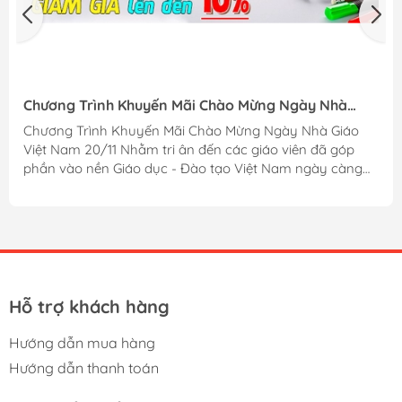
Chương Trình Khuyến Mãi Chào Mừng Ngày Nhà
Giáo Việt Nam 20/11
Chương Trình Khuyến Mãi Chào Mừng Ngày Nhà Giáo
Việt Nam 20/11 Nhằm tri ân đến các giáo viên đã góp
phần vào nền Giáo dục - Đào tạo Việt Nam ngày càng
phát triển. Công ty chúng tôi xin đưa ra chương trình
khuyến mãi nhằm chào mừng Ngày Nhà Giáo Việt Nam
20/11. Thông tin khuyến mãi: Khi mua các mặt hàng văn
phòng phẩm quý khách sẽ được - Giảm giá 5%: Đối với
đơn hàng trên 500.000đ. - Giảm giá 7%: Đối với đơn hàng
trên 700.000đ. - Giảm giá 10%: Đối với đơn hàng trên
1.000.000đ. Chương trình diễn ra đến...
Hỗ trợ khách hàng
Hướng dẫn mua hàng
Hướng dẫn thanh toán