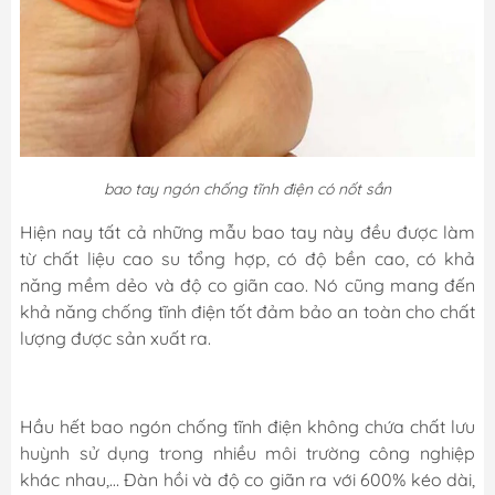
bao tay ngón chống tĩnh điện có nốt sần
Hiện nay tất cả những mẫu bao tay này đều được làm
từ chất liệu cao su tổng hợp, có độ bền cao, có khả
năng mềm dẻo và độ co giãn cao. Nó cũng mang đến
khả năng chống tĩnh điện tốt đảm bảo an toàn cho chất
lượng được sản xuất ra.
Hầu hết bao ngón chống tĩnh điện không chứa chất lưu
huỳnh sử dụng trong nhiều môi trường công nghiệp
khác nhau,… Đàn hồi và độ co giãn ra với 600% kéo dài,