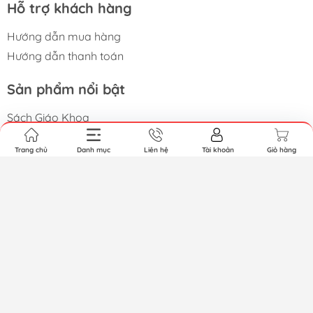
Hỗ trợ khách hàng
Hướng dẫn mua hàng
Hướng dẫn thanh toán
Sản phẩm nổi bật
Sách Giáo Khoa
Quà lưu niệm
Trang chủ
Danh mục
Liên hệ
Tài khoản
Giỏ hàng
Đồ Chơi
Văn phòng phẩm
Bảng viết
Băng keo
Giấy in
Bảo hộ lao động
Máy Tính
Đánh giá khách hàng