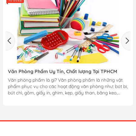
Văn Phòng Phẩm Uy Tín, Chất lượng Tại TPHCM
Văn phòng phẩm là gì? Văn phòng phẩm là những vật
phẩm phục vụ cho các hoạt động văn phòng như: bút bi,
bút chì, gôm, giấy in, ghim, kẹp, giấy than, băng keo,
máy tính, phong bì,….Những vật phẩm này tưởng chừng
như rất đơn giản nhưng lại hết sức cần thiết trong quá
trình học tập và làm việc. Hiện nay có rất nhiều công ty
tại Việt Nam sản xuất văn phòng phẩm nổi tiếng, nhưng
mỗi công ty lại có những sản phẩm thế mạnh riêng, như
khi nhắc đến thương hiệu Thiên Long người ta sẽ nghĩ...