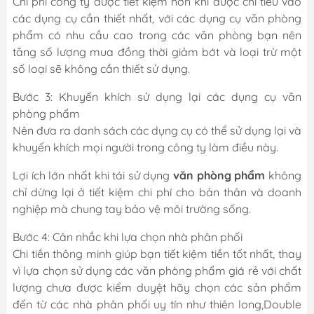
Chi phí công ty được tiết kiệm hơn khi được chi tiêu vào
các dụng cụ cần thiết nhất, với các dụng cụ văn phòng
phẩm có nhu cầu cao trong các văn phòng bạn nên
tăng số lượng mua đồng thời giảm bớt và loại trừ một
số loại sẽ không cần thiết sử dụng.
Bước 3: Khuyến khích sử dụng lại các dụng cụ văn
phòng phẩm
Nên đưa ra danh sách các dụng cụ có thể sử dụng lại và
khuyến khích mọi người trong công ty làm điều này.
Lợi ích lớn nhất khi tái sử dụng
văn phòng phẩm
không
chỉ dừng lại ở tiết kiệm chi phí cho bản thân và doanh
nghiệp mà chung tay bảo vệ môi trường sống.
Bước 4: Cân nhắc khi lựa chọn nhà phân phối
Chi tiền thông minh giúp bạn tiết kiệm tiền tốt nhất, thay
vì lựa chọn sử dụng các văn phòng phẩm giá rẻ với chất
lượng chưa được kiểm duyệt hãy chọn các sản phẩm
đến từ các nhà phân phối uy tín như thiên long,Double