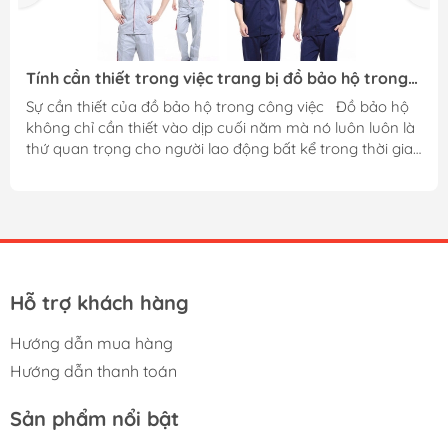
ảo hộ trong
Văn Phòng Phẩm Uy Tín, Chất lượng Tại T
c Đồ bảo hộ
Văn phòng phẩm là gì? Văn phòng phẩm là nh
luôn luôn là
phẩm phục vụ cho các hoạt động văn phòng như
ong thời gian
bút chì, gôm, giấy in, ghim, kẹp, giấy than, băng
 nên mua đồ
máy tính, phong bì,….Những vật phẩm này tưở
ơn những dịp
như rất đơn giản nhưng lại hết sức cần thiết tr
trình học tập và làm việc. Hiện nay có rất nhiều công ty
 có hư hỏng,
tại Việt Nam sản xuất văn phòng phẩm nổi tiến
m luôn là
mỗi công ty lại có những sản phẩm thế mạnh r
khi nhắc đến thương hiệu Thiên Long người ta sẽ
Hỗ trợ khách hàng
Hướng dẫn mua hàng
Hướng dẫn thanh toán
Sản phẩm nổi bật