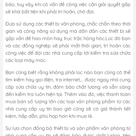
bảo, tuy vậy khi có vấn đề công việc cần giải quyết gấp
sẽ khá bất tiện khi phải trì hoãn, chờ đợi.
Đưa sử dụng các thiết bị văn phòng, chắc chắn theo thời
gian và công năng sử dụng mà dần dần các thiết bị sẽ
gặp vấn đề hao mòn hay trục trặc hỏng hóc.Lúc đó bạn
và các đồng nghiệp sẽ phải mất thời gian, trì hoãn các
công việc để đợi các nhà cung cấp tới kiểm tra sửa chữa
các loại máy móc.
Bạn cũng biết rằng không phải lúc nào bạn cũng có thể
tìm kiếm hay gọi điện, tra internet,... được ngay nhà cung
cấp sửa chữa uy tín, đảm bảo chất lượng và sẵn sàng
đến kiểm tra luôn hiện tại. Thêm vào đó, việc thanh toán
mua bán số lượng lớn các loại văn phòng phẩm từ các
nhà cung cấp uy tín bao giờ cũng sẽ có giá thành tiết
kiệm, hấp dẫn, phù hợp hơn khi mua lẻ.
Sự lựa chọn đồng bộ thiết bị và sản phẩm văn phòng từ
nhà cung cấp uy tín sẽ đảm bảo được chất lượng, tiện