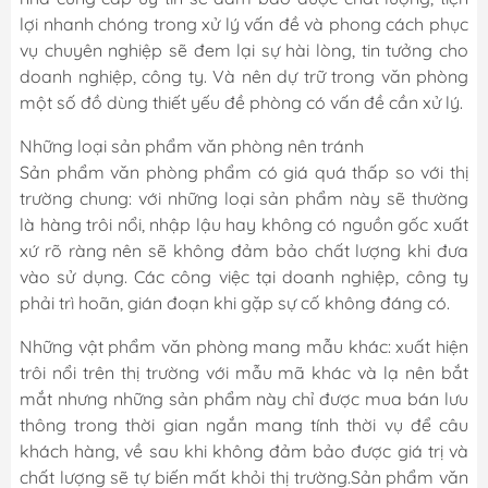
lợi nhanh chóng trong xử lý vấn đề và phong cách phục
vụ chuyên nghiệp sẽ đem lại sự hài lòng, tin tưởng cho
doanh nghiệp, công ty. Và nên dự trữ trong văn phòng
một số đồ dùng thiết yếu đề phòng có vấn đề cần xử lý.
Những loại sản phẩm văn phòng nên tránh
Sản phẩm văn phòng phẩm có giá quá thấp so với thị
trường chung: với những loại sản phẩm này sẽ thường
là hàng trôi nổi, nhập lậu hay không có nguồn gốc xuất
xứ rõ ràng nên sẽ không đảm bảo chất lượng khi đưa
vào sử dụng. Các công việc tại doanh nghiệp, công ty
phải trì hoãn, gián đoạn khi gặp sự cố không đáng có.
Những vật phẩm văn phòng mang mẫu khác: xuất hiện
trôi nổi trên thị trường với mẫu mã khác và lạ nên bắt
mắt nhưng những sản phẩm này chỉ được mua bán lưu
thông trong thời gian ngắn mang tính thời vụ để câu
khách hàng, về sau khi không đảm bảo được giá trị và
chất lượng sẽ tự biến mất khỏi thị trường.Sản phẩm văn