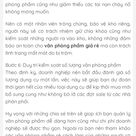
phòng phẩm cũng như giảm thiểu các tai nạn cháy nổ
không móng muốn.
Nên có một nhân viên trông chừng, bảo vệ kho riêng,
người này sẽ có trách nhiệm giữ chìa khóa cũng như
kiểm soát những người ra vào kho, không những đảm
bảo an toàn cho
văn phòng phẩm giá rẻ
mà còn trách
tình trạng mất mát do bị trộm.
Bước 6: Duy trì kiểm soát số lượng văn phòng phẩm
Theo định kỳ, doanh nghiệp nên bắt đầu đánh giá số
lượng dụng cụ một lần, việc này sẽ giúp bạn dự đoán
thời gian hết của nhiều loại dụng cụ để kịp thời mua mới
bổ sung cung như không bỏ lỡ các đợt sale từ các nhà
phân phối.
Hy vọng với những chia sẻ trên sẽ giúp ích bạn quản lý
văn phòng phẩm dễ dàng hơn cũng như chi phí doanh
nghiệp sẽ được thu gọn. Ngoài ra bạn nên tham khảo
các văn phòng phẩm rẻ cách làm của những người có