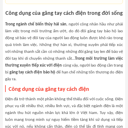
Công dụng của găng tay cách điện trong đời sống
Trong ngành chế biến thủy hải sản
, người công nhân hầu như phải
làm việc trong môi trường ẩm ướt, do đó đôi găng tay bảo hộ lao
động sẽ bảo vệ đôi tay của người lao động luôn được khô ráo trong
quá trình làm việc. Những thợ hàn xì, thường xuyên phải tiếp xúc
với những thanh sắt cần có những những đôi găng tay len để bảo vệ
đôi tay khi di chuyển những thanh sắt…
Trong môi trường làm việc
thường xuyên tiếp xúc với điện
cũng vậy, người lao động cần trang
bị
găng tay cách điện bảo hộ
để hạn chế những tổn thương do điện
gây ra.
Công dụng của găng tay cách điện
Điện đã trở thành một phần không thể thiếu đối với cuộc sống. Điện
phục vụ rất nhiều thứ, nhiều lĩnh vực, và đặc biệt ngành điện là một
ngành thu hút nguồn nhân lực khá lớn ở Việt Nam. Tuy vậy, điện
luôn mang trong mình sự nguy hiểm tiềm tàng khi sử dụng và tiếp
xúc với nó, nếu không cẩn thận, điện có thể lấy đi tính mạng con