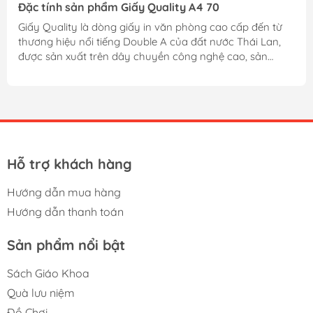
Đặc tính sản phẩm Giấy Quality A4 70
Giấy Quality là dòng giấy in văn phòng cao cấp đến từ
thương hiệu nổi tiếng Double A của đất nước Thái Lan,
được sản xuất trên dây chuyền công nghệ cao, sản
phẩm đạt tiêu chuẩn chất lượng quốc tế, chiếm một chỗ
đứng vững chắc trên thị trường giấy in ngày càng cạnh
tranh khốc liệt như ngày nay. Đặc biệt dòng sản phẩm
Giấy Quality A4 70 đang được nhiều văn phòng, công ty,
tổ chức sử dụng cho việc in ấn thường trực hằng ngày
nhờ khổ giấy A4 tiện dụng và định lượng 70gsm quen
thuộc. Chất liệu và...
Hỗ trợ khách hàng
Hướng dẫn mua hàng
Hướng dẫn thanh toán
Sản phẩm nổi bật
Sách Giáo Khoa
Quà lưu niệm
Đồ Chơi