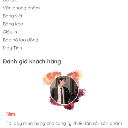
Văn phòng phẩm
Bảng viết
Băng keo
Giấy in
Bảo hộ lao động
Máy Tính
Đánh giá khách hàng
Hiềng
Ngọc Dung
Tâm
Tôi là một khách hàng thường xuyên của nhà sách Hà
Mình rất là hài lòng khi đến nhà sách Hà My. Họ có
Tới đây mua hàng cho công ty nhiều lần rồi. sản phẩm