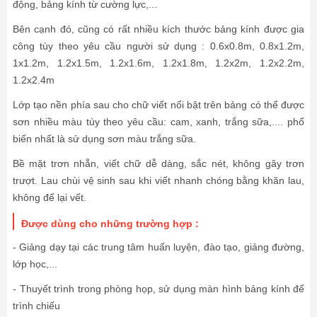
động, bảng kính từ cường lực,...
Bên cạnh đó, cũng có rất nhiều kích thước bảng kính được gia
công tùy theo yêu cầu người sử dụng : 0.6x0.8m, 0.8x1.2m,
1x1.2m, 1.2x1.5m, 1.2x1.6m, 1.2x1.8m, 1.2x2m, 1.2x2.2m,
1.2x2.4m
Lớp tạo nền phía sau cho chữ viết nổi bật trên bảng có thể được
sơn nhiều màu tùy theo yêu cầu: cam, xanh, trắng sữa,.... phổ
biến nhất là sử dụng sơn màu trắng sữa.
Bề mặt trơn nhẵn, viết chữ dễ dàng, sắc nét, không gây trơn
trượt. Lau chùi vệ sinh sau khi viết nhanh chóng bằng khăn lau,
không để lại vết.
Được dùng cho những trường hợp :
- Giảng dạy tại các trung tâm huấn luyện, đào tạo, giảng đường,
lớp học,...
- Thuyết trình trong phòng họp, sử dụng màn hình bảng kính để
trình chiếu