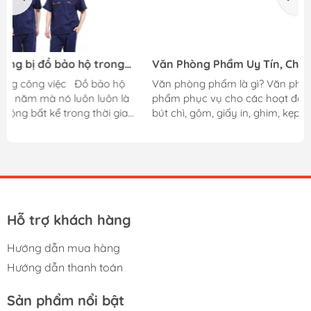
g
Văn Phòng Phẩm Uy Tín, Chất lượng Tại TPHCM
ộ
Văn phòng phẩm là gì? Văn phòng phẩm là những vật
là
phẩm phục vụ cho các hoạt động văn phòng như: bút bi,
ian
bút chì, gôm, giấy in, ghim, kẹp, giấy than, băng keo,
ồ
máy tính, phong bì,….Những vật phẩm này tưởng chừng
ịp
như rất đơn giản nhưng lại hết sức cần thiết trong quá
trình học tập và làm việc. Hiện nay có rất nhiều công ty
g,
tại Việt Nam sản xuất văn phòng phẩm nổi tiếng, nhưng
mỗi công ty lại có những sản phẩm thế mạnh riêng, như
khi nhắc đến thương hiệu Thiên Long người ta sẽ nghĩ...
Hỗ trợ khách hàng
Hướng dẫn mua hàng
Hướng dẫn thanh toán
Sản phẩm nổi bật