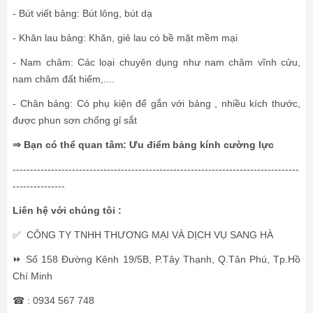
- Bút viết bảng: Bút lông, bút dạ
- Khăn lau bảng: Khăn, giẻ lau có bề mặt mềm mại
- Nam châm: Các loại chuyên dụng như nam châm vĩnh cửu,
nam châm đất hiếm,....
- Chân bảng: Có phụ kiện để gắn với bảng , nhiều kích thước,
được phun sơn chống gỉ sắt
⇒ Bạn có thể quan tâm:
Ưu điểm bảng kính cường lực
----------------------------------------------------------------------------------
---------------
Liên hệ với chúng tôi :
✅ CÔNG TY TNHH THƯƠNG MẠI VÀ DỊCH VỤ SANG HÀ
⏩ Số 158 Đường Kênh 19/5B, P.Tây Thạnh, Q.Tân Phú, Tp.Hồ
Chí Minh
☎ : 0934 567 748