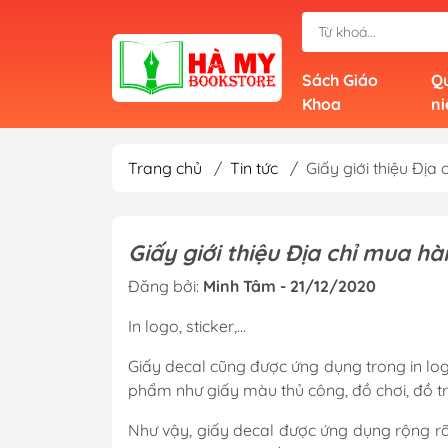
Sách Giáo
Qu
Khoa
n
Trang chủ
/
Tin tức
/
Giấy giới thiệu Địa
Giấy giới thiệu Địa chỉ mua hà
Đăng bởi:
Minh Tâm - 21/12/2020
In logo, sticker,…
Giấy decal cũng được ứng dụng trong in lo
phẩm như giấy màu thủ công, đồ chơi, đồ tra
Như vậy, giấy decal được ứng dụng rộng rãi 