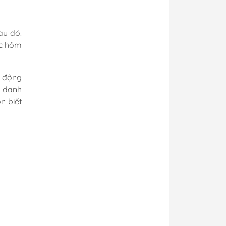
au đó.
ác hôm
i động
u danh
n biết