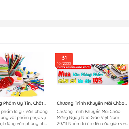
05
22
05/2022
ng Trình Khuyến Mãi Chào
Đặc tính sản phẩm Giấy Qua
 Ngày Nhà Giáo Việt Nam
A4 70
ng Trình Khuyến Mãi Chào
Giấy Quality là dòng giấy in v
1
 Ngày Nhà Giáo Việt Nam
phòng cao cấp đến từ thương 
iên
nổi tiếng Double A của đất nư