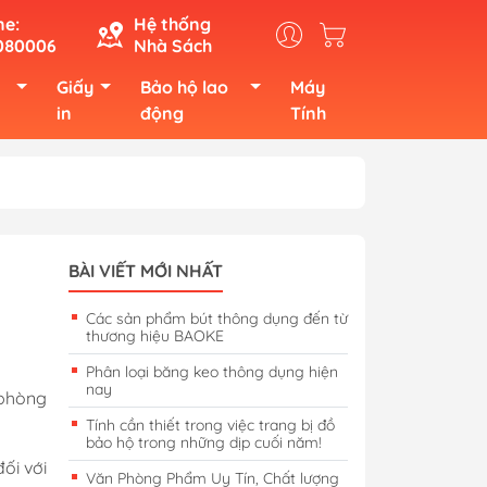
ne:
Hệ thống
080006
Nhà Sách
Giấy
Bảo hộ lao
Máy
in
động
Tính
BÀI VIẾT MỚI NHẤT
Các sản phẩm bút thông dụng đến từ
thương hiệu BAOKE
Phân loại băng keo thông dụng hiện
nay
 phòng
Tính cần thiết trong việc trang bị đồ
bảo hộ trong những dịp cuối năm!
ối với
Văn Phòng Phẩm Uy Tín, Chất lượng