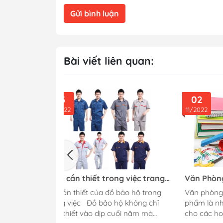
Gửi bình luận
Bài viết liên quan:
02
31
11/2022
10/20
ng việc trang
Văn Phòng Phẩm Uy Tín, Chất
Chươ
g những dịp
lượng Tại TPHCM
Mừng
 bảo hộ trong
Văn phòng phẩm là gì? Văn phòng
Chươ
20/1
ộ không chỉ
phẩm là những vật phẩm phục vụ
Mừng
uối năm mà
cho các hoạt động văn phòng như:
20/11 Nhằm tri ân đến các giáo v