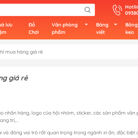
Hotli
0938
à lưu
Đồ
Văn phòng
Bảng
Băng
iệm
Chơi
phẩm
viết
keo
 chỉ mua hàng giá rẻ
ng giá rẻ
go nhãn hàng, logo của hội nhóm, sticker, các sản phẩm văn
ng trí,…
và đóng vai trò rất quan trọng trong ngành in ấn, đặc biệt đ