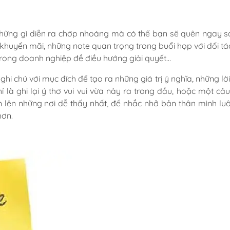
i những gì diễn ra chớp nhoáng mà có thể bạn sẽ quên ngay s
hị khuyến mãi, những note quan trọng trong buổi họp với đối t
trong doanh nghiệp đề điều hướng giải quyết…
hi chú với mục đích để tạo ra những giá trị ý nghĩa, những lờ
ỉ là ghi lại ý thơ vui vui vừa nảy ra trong đầu, hoặc một câ
 lên những nơi dễ thấy nhất, để nhắc nhở bản thân mình luô
hơn.