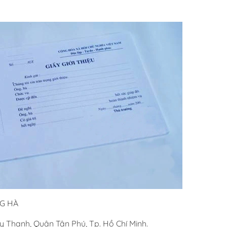
NG HÀ
y Thạnh, Quận Tân Phú, Tp. Hồ Chí Minh.