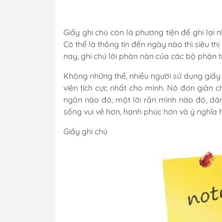
Giấy ghi chú còn là phương tiện để ghi lạ
Có thể là thông tin đến ngày nào thì siêu t
nay, ghi chú lời phàn nàn của các bộ phận 
Không những thế, nhiều người sử dụng giấy g
viên tích cực nhất cho mình. Nó đơn giản ch
ngôn nào đó, một lời răn mình nào đó, dán
sống vui vẻ hơn, hạnh phúc hơn và ý nghĩa 
Giấy ghi chú