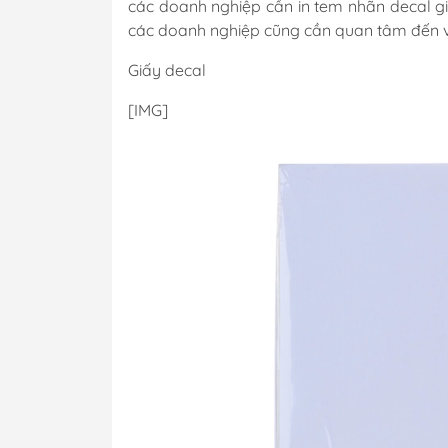
các doanh nghiệp cần in tem nhãn decal giấy
các doanh nghiệp cũng cần quan tâm đến việc
Giấy decal
[​IMG]