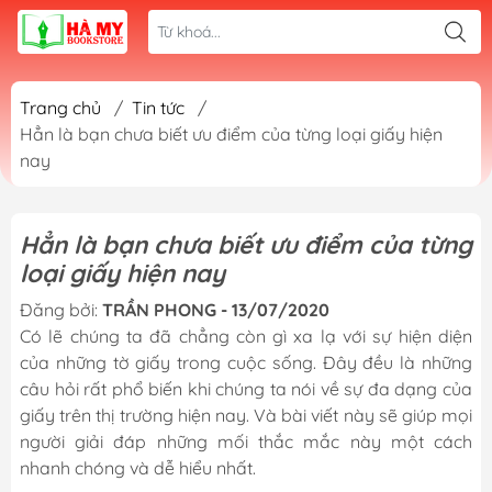
Trang chủ
/
Tin tức
/
Hẳn là bạn chưa biết ưu điểm của từng loại giấy hiện
nay
Hẳn là bạn chưa biết ưu điểm của từng
loại giấy hiện nay
Đăng bởi:
TRẦN PHONG - 13/07/2020
Có lẽ chúng ta đã chẳng còn gì xa lạ với sự hiện diện
của những tờ giấy trong cuộc sống. Đây đều là những
câu hỏi rất phổ biến khi chúng ta nói về sự đa dạng của
giấy trên thị trường hiện nay. Và bài viết này sẽ giúp mọi
người giải đáp những mối thắc mắc này một cách
nhanh chóng và dễ hiểu nhất.