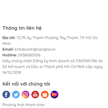
luôn thân thiện và lịch sự. Tôi rất hài lòng với nhà sách
Hà My và sẽ giới thiệu cho bạn bè của tôi.
Thông tin liên hệ
Địa chỉ:
72/15 ây Thạnh Phường Tây Thạnh, TP. Hồ Chí
Minh
Email:
kinhdoanh@sangha.vn
Hotline:
0938080006
Giấy chứng nhận Đăng ký Kinh doanh số 0309345786 do
Sở Kế hoạch và Đầu tư Thành phố Hồ Chí Minh cấp ngày
14/12/2018
Kết nối với chúng tôi
Phương thức thanh toán