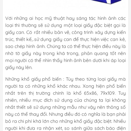
Với những ai học mỹ thuật hay sáng tác hình ảnh các
loại thì thường sẽ sử dụng một loại giấy đặc biệt gọi là
giấy can. Có rất nhiều bản vẽ, công trình xây dựng kiến
trúc, thiết kế,..sử dụng giấy can để thực hiện việc can kê,
sao chép hình ảnh. Chúng ta có thể thực hiện điều này là
nhờ tờ giấy này trong khá trong, phản quang tốt nên
mọi người có thể nhìn thấy hình ảnh bên dưới khi áp loại
giấy này lên.
Những khổ giấy phổ biến : Tùy theo từng loại giấy mà
người ta có những khổ khác nhau. Xong hiện phổ biến
nhất trên thị trường chính là khổ 65x86, 79x109. Tuy
nhiên, nhiều mục đích sử dụng của chúng ta lại không
nhất thiết sẽ sử dụng những mẫu như vậy nên thông số
này có thể thay đổi. Nhưng điều đó có nghĩa là bạn phải
bỏ ra chi phí khá lớn cho những khổ giấy đặc biệt. Nhiều
người khi đưa ra nhận xét, so sánh giữa sách báo điện