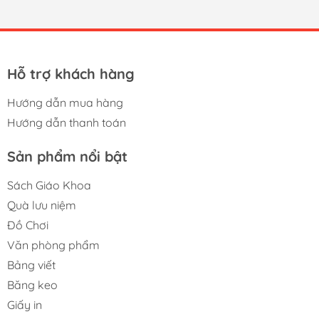
tranh khốc liệt như ngày nay. Đặc biệt dòng sản phẩm
Giấy Quality A4 70 đang được nhiều văn phòng, công ty,
tổ chức sử dụng cho việc in ấn thường trực hằng ngày
nhờ khổ giấy A4 tiện dụng và định lượng 70gsm quen
thuộc. Chất liệu và...
Hỗ trợ khách hàng
Hướng dẫn mua hàng
Hướng dẫn thanh toán
Sản phẩm nổi bật
Sách Giáo Khoa
Quà lưu niệm
Đồ Chơi
Văn phòng phẩm
Bảng viết
Băng keo
Giấy in