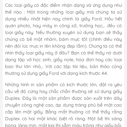
Các loại giấy có đặc điểm nhận dạng và ứng dụng như
thế nào : Một trong những loại giấy mà chúng ta sử
dụng nhiều nhất hiện nay chính là giấy Ford. Hầu hết
quán photo, hay máy in công sở, trường học,.. đều có
loại giấy này. Nếu thường xuyên sử dụng bạn sẽ thấy
chúng có bề mặt nhám, bám mực tốt (chính điều này
nên đôi lúc mực in lên không đẹp lắm). Chúng ta có thể
nhìn thấy loại giấy này ở đâu? Bạn có thể thấy nó dưới
dạng tập vở học sinh, giấy note, hóa đơn hay các loại
bao thư lớn nhỏ,.. Với các tập tài liệu, bản thảo cũng
thường sử dụng giấy Ford với dạng kích thước A4.
Những hình in sản phẩm có kích thước lớn, đặt ra yêu
cầu về độ cứng hay chắc chắn thường sẽ sử dụng giấy
Duplex. Đây là một sản phẩm được sản xuất trên dây
chuyền công nghệ cao, áp dụng tráng phủ bề mặt cao
cấp lên mặt giấy. Bằng mắt thường có thể thấy rằng
Duplex có hai mặt khác biệt rõ ràng. Một bề thì sáng
bóng, láng mịn, mặt kia thì sẫm màu trông như giấy bồi.