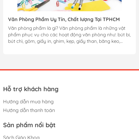
Văn Phòng Phẩm Uy Tín, Chất lượng Tại TPHCM
Văn phòng phẩm là gì? Văn phòng phẩm là những vật
phẩm phục vụ cho các hoạt động văn phòng như: bút bi,
bút chì, gôm, giấy in, ghim, kẹp, giấy than, băng keo,
máy tính, phong bì,….Những vật phẩm này tưởng chừng
như rất đơn giản nhưng lại hết sức cần thiết trong quá
trình học tập và làm việc. Hiện nay có rất nhiều công ty
tại Việt Nam sản xuất văn phòng phẩm nổi tiếng, nhưng
mỗi công ty lại có những sản phẩm thế mạnh riêng, như
khi nhắc đến thương hiệu Thiên Long người ta sẽ nghĩ...
Hỗ trợ khách hàng
Hướng dẫn mua hàng
Hướng dẫn thanh toán
Sản phẩm nổi bật
Sách Giáo Khoa