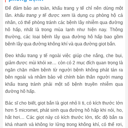
Để đảm bảo an toàn,
khẩu trang y tế
chỉ nên dùng một
lần.
khẩu trang y tế
được xem là dụng cụ phòng hộ cá
nhân, có thể phòng tránh các bệnh lây nhiễm qua đường
hô hấp, nhất là trong mùa lạnh như hiện nay. Thông
thường, các loại bệnh lây qua đường hô hấp bao gồm
bệnh lây qua đường không khí và qua đường giọt bắn.
Đeo khẩu trang y tế ngoài việc giúp che nắng, che bụi,
giảm được mùi khói xe… còn có 2 mục đích quan trọng là
ngăn chặn mầm bệnh từ người bệnh không phát tán ra
bên ngoài và nhằm bảo vệ chính bản thân người mang
khẩu trang tránh phải một số bệnh truyền nhiễm qua
đường hô hấp.
Bác sĩ cho biết, giọt bắn là giọt nhỏ li ti, có kích thước lớn
hơn 5 micromet, phát sinh qua đường hô hấp khi nói, ho,
hắt hơi… Các giọt này có kích thước lớn, tốc độ bắn ra
khá nhanh và không lơ lửng trong không khí, có thể rơi,