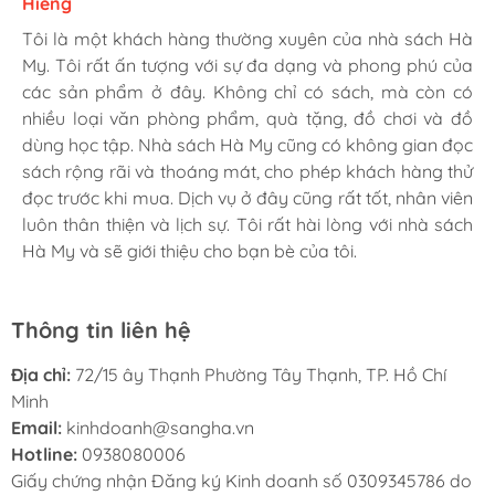
Hiềng
Ngọc Dung
Tâm
Tôi là một khách hàng thường xuyên của nhà sách Hà
Mình rất là hài lòng khi đến nhà sách Hà My. Họ có
Tới đây mua hàng cho công ty nhiều lần rồi. sản phẩm
My. Tôi rất ấn tượng với sự đa dạng và phong phú của
nhiều loại sách hay và phong phú, từ văn học, khoa
giá rẻ hơn mấy chỗ khác. Có bán sỉ nên giá cực kỳ ổn.
các sản phẩm ở đây. Không chỉ có sách, mà còn có
học, kinh tế, đến sách thiếu nhi, sách ngoại ngữ và sách
Chiều làm zìa hay chở bồ vào đây tô tượng... cũng vui.
nhiều loại văn phòng phẩm, quà tặng, đồ chơi và đồ
kỹ năng sống. Nhân viên ở đây rất thân thiện và cực
dùng học tập. Nhà sách Hà My cũng có không gian đọc
nhiệt tình, luôn tư vấn và giúp đỡ khách hàng. Dịch vụ
sách rộng rãi và thoáng mát, cho phép khách hàng thử
giao hàng cũng rất nhanh chóng và tiện lợi. Tôi sẽ tiếp
đọc trước khi mua. Dịch vụ ở đây cũng rất tốt, nhân viên
tục ủng hộ nhà sách Hà My trong tương lai.
luôn thân thiện và lịch sự. Tôi rất hài lòng với nhà sách
Hà My và sẽ giới thiệu cho bạn bè của tôi.
Thông tin liên hệ
Địa chỉ:
72/15 ây Thạnh Phường Tây Thạnh, TP. Hồ Chí
Minh
Email:
kinhdoanh@sangha.vn
Hotline:
0938080006
Giấy chứng nhận Đăng ký Kinh doanh số 0309345786 do