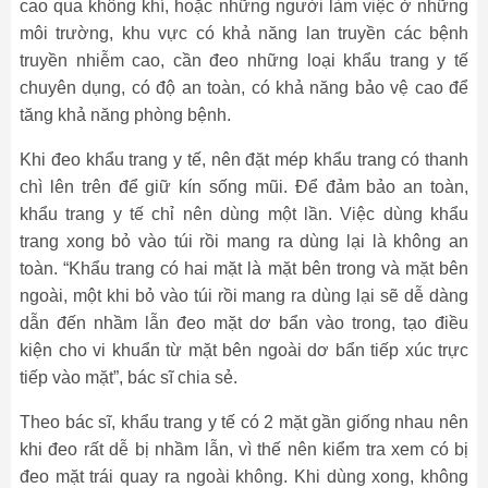
cao qua không khí, hoặc những người làm việc ở những
môi trường, khu vực có khả năng lan truyền các bệnh
truyền nhiễm cao, cần đeo những loại khẩu trang y tế
chuyên dụng, có độ an toàn, có khả năng bảo vệ cao để
tăng khả năng phòng bệnh.
Khi đeo khẩu trang y tế, nên đặt mép khẩu trang có thanh
chì lên trên để giữ kín sống mũi. Để đảm bảo an toàn,
khẩu trang y tế chỉ nên dùng một lần. Việc dùng khẩu
trang xong bỏ vào túi rồi mang ra dùng lại là không an
toàn. “Khẩu trang có hai mặt là mặt bên trong và mặt bên
ngoài, một khi bỏ vào túi rồi mang ra dùng lại sẽ dễ dàng
dẫn đến nhầm lẫn đeo mặt dơ bẩn vào trong, tạo điều
kiện cho vi khuẩn từ mặt bên ngoài dơ bẩn tiếp xúc trực
tiếp vào mặt”, bác sĩ chia sẻ.
Theo bác sĩ, khẩu trang y tế có 2 mặt gần giống nhau nên
khi đeo rất dễ bị nhầm lẫn, vì thế nên kiểm tra xem có bị
đeo mặt trái quay ra ngoài không. Khi dùng xong, không