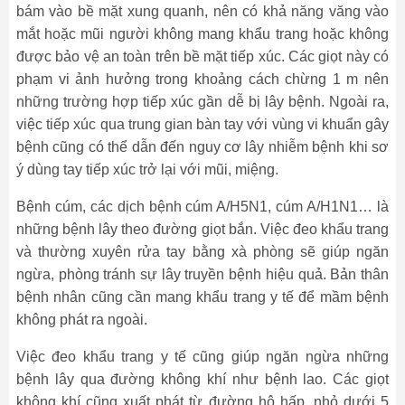
bám vào bề mặt xung quanh, nên có khả năng văng vào
mắt hoặc mũi người không mang khẩu trang hoặc không
được bảo vệ an toàn trên bề mặt tiếp xúc. Các giọt này có
phạm vi ảnh hưởng trong khoảng cách chừng 1 m nên
những trường hợp tiếp xúc gần dễ bị lây bệnh. Ngoài ra,
việc tiếp xúc qua trung gian bàn tay với vùng vi khuẩn gây
bệnh cũng có thể dẫn đến nguy cơ lây nhiễm bệnh khi sơ
ý dùng tay tiếp xúc trở lại với mũi, miệng.
Bệnh cúm, các dịch bệnh cúm A/H5N1, cúm A/H1N1… là
những bệnh lây theo đường giọt bắn. Việc đeo khẩu trang
và thường xuyên rửa tay bằng xà phòng sẽ giúp ngăn
ngừa, phòng tránh sự lây truyền bệnh hiệu quả. Bản thân
bệnh nhân cũng cần mang khẩu trang y tế để mầm bệnh
không phát ra ngoài.
Việc đeo khẩu trang y tế cũng giúp ngăn ngừa những
bệnh lây qua đường không khí như bệnh lao. Các giọt
không khí cũng xuất phát từ đường hô hấp, nhỏ dưới 5