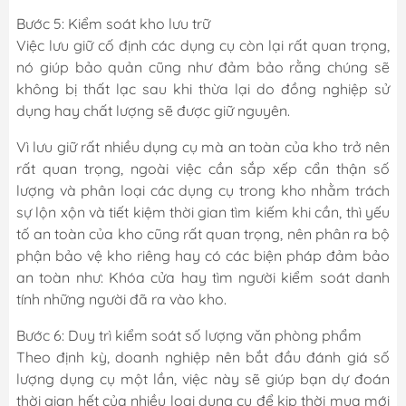
Bước 5: Kiểm soát kho lưu trữ
Việc lưu giữ cố định các dụng cụ còn lại rất quan trọng,
nó giúp bảo quản cũng như đảm bảo rằng chúng sẽ
không bị thất lạc sau khi thừa lại do đồng nghiệp sử
dụng hay chất lượng sẽ được giữ nguyên.
Vì lưu giữ rất nhiều dụng cụ mà an toàn của kho trở nên
rất quan trọng, ngoài việc cần sắp xếp cẩn thận số
lượng và phân loại các dụng cụ trong kho nhằm trách
sự lộn xộn và tiết kiệm thời gian tìm kiếm khi cần, thì yếu
tố an toàn của kho cũng rất quan trọng, nên phân ra bộ
phận bảo vệ kho riêng hay có các biện pháp đảm bảo
an toàn như: Khóa cửa hay tìm người kiểm soát danh
tính những người đã ra vào kho.
Bước 6: Duy trì kiểm soát số lượng văn phòng phẩm
Theo định kỳ, doanh nghiệp nên bắt đầu đánh giá số
lượng dụng cụ một lần, việc này sẽ giúp bạn dự đoán
thời gian hết của nhiều loại dụng cụ để kịp thời mua mới