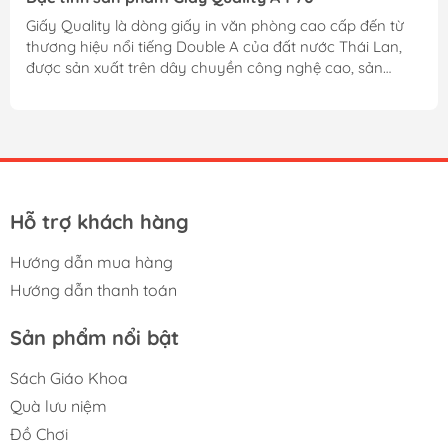
Giấy Quality là dòng giấy in văn phòng cao cấp đến từ
thương hiệu nổi tiếng Double A của đất nước Thái Lan,
được sản xuất trên dây chuyền công nghệ cao, sản
phẩm đạt tiêu chuẩn chất lượng quốc tế, chiếm một chỗ
đứng vững chắc trên thị trường giấy in ngày càng cạnh
tranh khốc liệt như ngày nay. Đặc biệt dòng sản phẩm
Giấy Quality A4 70 đang được nhiều văn phòng, công ty,
tổ chức sử dụng cho việc in ấn thường trực hằng ngày
nhờ khổ giấy A4 tiện dụng và định lượng 70gsm quen
thuộc. Chất liệu và...
Hỗ trợ khách hàng
Hướng dẫn mua hàng
Hướng dẫn thanh toán
Sản phẩm nổi bật
Sách Giáo Khoa
Quà lưu niệm
Đồ Chơi