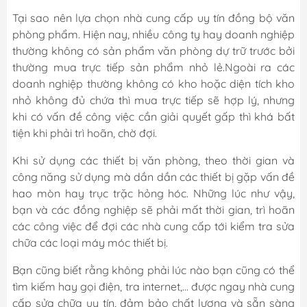
Tại sao nên lựa chọn nhà cung cấp uy tín đồng bộ văn
phòng phẩm. Hiện nay, nhiều công ty hay doanh nghiệp
thường không có sản phẩm văn phòng dự trữ trước bởi
thường mua trực tiếp sản phẩm nhỏ lẻ.Ngoài ra các
doanh nghiệp thường không có kho hoặc diện tích kho
nhỏ không đủ chứa thì mua trực tiếp sẽ hợp lý, nhưng
khi có vấn đề công việc cần giải quyết gấp thì khá bất
tiện khi phải trì hoãn, chờ đợi.
Khi sử dụng các thiết bị văn phòng, theo thời gian và
công năng sử dụng mà dần dần các thiết bị gặp vấn đề
hao mòn hay trục trặc hỏng hóc. Những lúc như vậy,
bạn và các đồng nghiệp sẽ phải mất thời gian, trì hoãn
các công việc để đợi các nhà cung cấp tới kiểm tra sửa
chữa các loại máy móc thiết bị.
Bạn cũng biết rằng không phải lúc nào bạn cũng có thể
tìm kiếm hay gọi điện, tra internet,... được ngay nhà cung
cấp sửa chữa uy tín, đảm bảo chất lượng và sẵn sàng