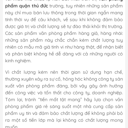
phẩm quận thủ đức
trường, tuy nhiên những sản phẩm
này chỉ mua bán lưu thông trong thời gian ngắn mang
tính thời vụ để câu khách, về sau khi không đảm bảo
được giá trị và chất lượng sẽ tự đào thải khỏi thị trường.
Các sản phẩm văn phòng phẩm hàng giả, hàng nhái:
những sản phẩm này chắc chắn kém chất lượng tuy
nhiên có mẫu mã giả tinh vi như hàng thật, để nhận biết
và phân biệt không hề dễ dàng với cả những người có
kinh nghiệm.
Vì chất lượng kém nên thời gian sử dụng hạn chế,
thường xuyên xảy ra sự cố, hỏng hóc không công ty sản
xuất văn phòng phẩm đáng, bởi vậy gây ảnh hưởng
đến công việc và tổn thất cho công ty, doanh nghiệp.
Tóm lại, tránh “tiền mất tật mang” hãy lựa chọn văn
phòng phẩm giá rẻ sáng suốt một nhà cung cấp sản
phẩm uy tín và đảm bảo chất lượng để không phải bỏ
ra một số tiền lớp mà lại không có chất lượng mong
muốn.