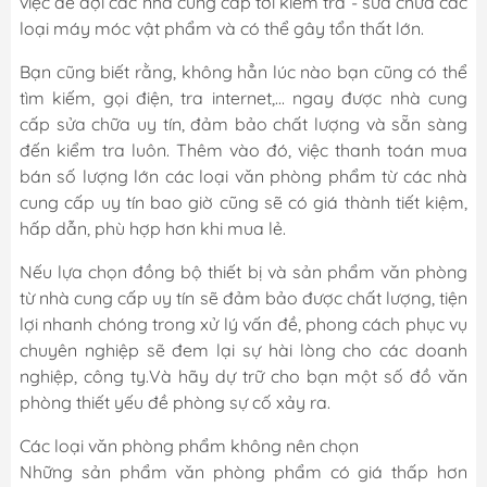
việc để đợi các nhà cung cấp tới kiểm tra - sửa chữa các
loại máy móc vật phẩm và có thể gây tổn thất lớn.
Bạn cũng biết rằng, không hẳn lúc nào bạn cũng có thể
tìm kiếm, gọi điện, tra internet,... ngay được nhà cung
cấp sửa chữa uy tín, đảm bảo chất lượng và sẵn sàng
đến kiểm tra luôn. Thêm vào đó, việc thanh toán mua
bán số lượng lớn các loại văn phòng phẩm từ các nhà
cung cấp uy tín bao giờ cũng sẽ có giá thành tiết kiệm,
hấp dẫn, phù hợp hơn khi mua lẻ.
Nếu lựa chọn đồng bộ thiết bị và sản phẩm văn phòng
từ nhà cung cấp uy tín sẽ đảm bảo được chất lượng, tiện
lợi nhanh chóng trong xử lý vấn đề, phong cách phục vụ
chuyên nghiệp sẽ đem lại sự hài lòng cho các doanh
nghiệp, công ty.Và hãy dự trữ cho bạn một số đồ văn
phòng thiết yếu đề phòng sự cố xảy ra.
Các loại văn phòng phẩm không nên chọn
Những sản phẩm văn phòng phẩm có giá thấp hơn