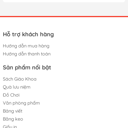
đứng vững chắc trên thị trường giấy in ngày càng cạnh
tranh khốc liệt như ngày nay. Đặc biệt dòng sản phẩm
Giấy Quality A4 70 đang được nhiều văn phòng, công ty,
tổ chức sử dụng cho việc in ấn thường trực hằng ngày
nhờ khổ giấy A4 tiện dụng và định lượng 70gsm quen
thuộc. Chất liệu và...
Hỗ trợ khách hàng
Hướng dẫn mua hàng
Hướng dẫn thanh toán
Sản phẩm nổi bật
Sách Giáo Khoa
Quà lưu niệm
Đồ Chơi
Văn phòng phẩm
Bảng viết
Băng keo
Giấy in