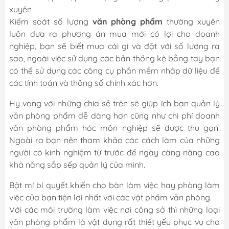
xuyên
Kiểm soát số lượng
văn phòng phẩm
thường xuyên
luôn đưa ra phương án mua mới có lợi cho doanh
nghiệp, bạn sẽ biết mua cái gì và đặt với số lượng ra
sao, ngoài việc sử dụng các bản thống kê bằng tay bạn
có thể sử dụng các công cụ phần mềm nhâp dữ liệu để
các tính toán và thông số chính xác hơn.
Hy vọng với những chia sẻ trên sẽ giúp ích bạn quản lý
văn phòng phẩm dễ dàng hơn cũng như chi phí doanh
văn phòng phẩm hóc môn nghiệp sẽ được thu gọn.
Ngoài ra bạn nên tham khảo các cách làm của những
người có kinh nghiệm từ trước để ngày càng nâng cao
khả năng sắp sếp quản lý của mình.
Bật mí bí quyết khiến cho bàn làm việc hay phòng làm
việc của bạn tiện lợi nhất với các vật phẩm văn phòng.
Với các môi trường làm việc nơi công sở thì những loại
văn phòng phẩm là vật dụng rất thiết yếu phục vụ cho