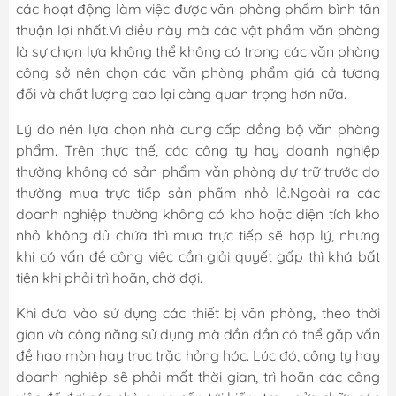
các hoạt động làm việc được văn phòng phẩm bình tân
thuận lợi nhất.Vì điều này mà các vật phẩm văn phòng
là sự chọn lựa không thể không có trong các văn phòng
công sở nên chọn các văn phòng phẩm giá cả tương
đối và chất lượng cao lại càng quan trọng hơn nữa.
Lý do nên lựa chọn nhà cung cấp đồng bộ văn phòng
phẩm. Trên thực thế, các công ty hay doanh nghiệp
thường không có sản phẩm văn phòng dự trữ trước do
thường mua trực tiếp sản phẩm nhỏ lẻ.Ngoài ra các
doanh nghiệp thường không có kho hoặc diện tích kho
nhỏ không đủ chứa thì mua trực tiếp sẽ hợp lý, nhưng
khi có vấn đề công việc cần giải quyết gấp thì khá bất
tiện khi phải trì hoãn, chờ đợi.
Khi đưa vào sử dụng các thiết bị văn phòng, theo thời
gian và công năng sử dụng mà dần dần có thể gặp vấn
đề hao mòn hay trục trặc hỏng hóc. Lúc đó, công ty hay
doanh nghiệp sẽ phải mất thời gian, trì hoãn các công