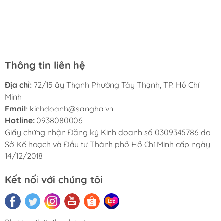
đọc trước khi mua. Dịch vụ ở đây cũng rất tốt, nhân viên
tục ủng hộ nhà sách Hà My trong tương lai.
luôn thân thiện và lịch sự. Tôi rất hài lòng với nhà sách
Hà My và sẽ giới thiệu cho bạn bè của tôi.
Thông tin liên hệ
Địa chỉ:
72/15 ây Thạnh Phường Tây Thạnh, TP. Hồ Chí
Minh
Email:
kinhdoanh@sangha.vn
Hotline:
0938080006
Giấy chứng nhận Đăng ký Kinh doanh số 0309345786 do
Sở Kế hoạch và Đầu tư Thành phố Hồ Chí Minh cấp ngày
14/12/2018
Kết nối với chúng tôi