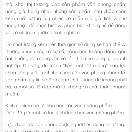
thải khỏi thị trường. Các sản phẩm văn phòng phẩm
hàng giả, hàng nhái: những sản phẩm này chắc chắn
kém chất lượng tuy nhiên có mẫu mã giả tinh vi như
hàng thật, để nhận biết và phân biệt không hề dễ dàng
với cả những người có kinh nghiệm.
Do chất lượng kém nên thời gian sử dụng sẽ hạn chế và
thường xuyên xảy ra sự cố, hỏng hóc không đáng, gây
ảnh hưởng đến công việc và tổn thất cho công ty, doanh
nghiệp. Do vậy, để tránh “tiền mất tật mang” hãy lựa
chọn sáng suốt một nhà cung cấp văn phòng phẩm tốt
sản phẩm uy tín và đảm bảo chất lượng để không phải
bỏ ra một số tiền lớp mà lại không có chất lượng mong
muốn.
Kinh nghiệm bỏ túi khi chọn các văn phòng phẩm
Dưới đây là một số lưu ý khi lựa chọn văn phòng phẩm.
Lựa chọn các sản phẩm được người tiêu dùng tin tưởng.
Giá thành ổn định, phù hợp và ít có sự biến động.