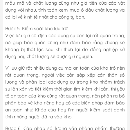
mẫu mã và chất lượng cũng như giá tiền của các vật
dụng với nhau, tính toán xem mua ở đâu chất lượng và
có lợi về kinh tế nhất cho công ty bạn.
Bước 5: Kiểm soát kho lưu trữ
Việc lưu giữ cố định các dụng cụ còn lại rất quan trọng,
nó giúp bảo quản cũng như đảm bảo rằng chúng sẽ
không bị thất lạc sau khi thừa lại do đồng nghiệp sử
dụng hay chất lượng sẽ được giữ nguyên.
Vì lưu giữ rất nhiều dụng cụ mà an toàn của kho trở nên
rất quan trọng, ngoài việc cần sắp xếp cẩn thận số
lượng và phân loại các dụng cụ trong kho nhằm trách
sự lộn xộn và tiết kiệm thời gian tìm kiếm khi cần, thì yếu
tố an toàn của kho cũng rất quan trọng, nên phân ra bộ
phận bảo vệ kho riêng hay có các biện pháp đảm bảo
an toàn như: Khóa cửa hay tìm người kiểm soát danh
tính những người đã ra vào kho.
Bước 6: Cập nhập số lượng văn phòng phẩm thường