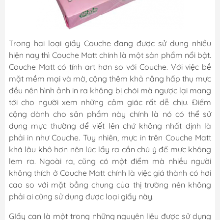
Trong hai loại giấy Couche đang được sử dụng nhiều
hiện nay thì Couche Matt chính là một sản phẩm nổi bật.
Couche Matt có tính art hơn so với Couche. Với việc bề
mặt mềm mại và mờ, cộng thêm khả năng hấp thụ mực
đều nên hình ảnh in ra không bị chói mà ngược lại mang
tới cho người xem những cảm giác rất dễ chịu. Điểm
cộng dành cho sản phẩm này chính là nó có thể sử
dụng mực thường để viết lên chứ không nhất định là
phải in như Couche. Tuy nhiên, mực in trên Couche Matt
khá lâu khô hơn nên lúc lấy ra cần chú ý để mực không
lem ra. Ngoài ra, cũng có một điểm mà nhiều người
không thích ở Couche Matt chính là việc giá thành có hơi
cao so với mặt bằng chung của thị trường nên không
phải ai cũng sử dụng được loại giấy này.
GIấy can là một trong những nguyên liệu được sử dụng