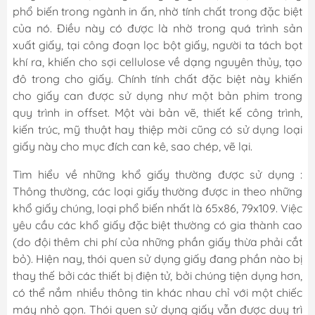
phổ biến trong ngành in ấn, nhờ tính chất trong đặc biệt
của nó. Điều này có được là nhờ trong quá trình sản
xuất giấy, tại công đoạn lọc bột giấy, người ta tách bọt
khí ra, khiến cho sợi cellulose về dạng nguyên thủy, tạo
đô trong cho giấy. Chính tính chất đặc biệt này khiến
cho giấy can được sử dụng như một bản phim trong
quy trình in offset. Một vài bản vẽ, thiết kế công trình,
kiến trúc, mỹ thuật hay thiệp mời cũng có sử dụng loại
giấy này cho mục đích can kê, sao chép, vẽ lại.
Tìm hiểu về những khổ giấy thường được sử dụng :
Thông thường, các loại giấy thường được in theo những
khổ giấy chúng, loại phổ biến nhất là 65x86, 79x109. Việc
yêu cầu các khổ giấy đặc biệt thường có gia thành cao
(do đội thêm chi phí của những phần giấy thừa phải cắt
bỏ). Hiện nay, thói quen sử dụng giấy đang phần nào bị
thay thế bởi các thiết bị điện tử, bởi chúng tiện dụng hơn,
có thể nắm nhiều thông tin khác nhau chỉ với một chiếc
máy nhỏ gọn. Thói quen sử dụng giấy vẫn được duy trì