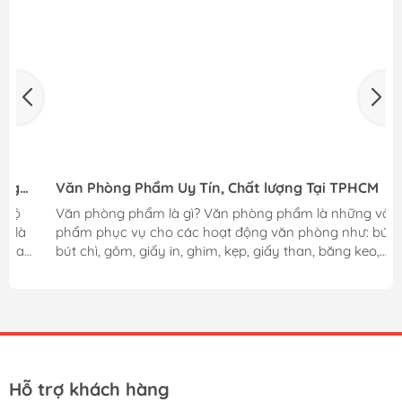
Văn Phòng Phẩm Uy Tín, Chất lượng Tại TPHCM
Văn phòng phẩm là gì? Văn phòng phẩm là những vật
phẩm phục vụ cho các hoạt động văn phòng như: bút bi,
bút chì, gôm, giấy in, ghim, kẹp, giấy than, băng keo,
máy tính, phong bì,….Những vật phẩm này tưởng chừng
như rất đơn giản nhưng lại hết sức cần thiết trong quá
trình học tập và làm việc. Hiện nay có rất nhiều công ty
tại Việt Nam sản xuất văn phòng phẩm nổi tiếng, nhưng
mỗi công ty lại có những sản phẩm thế mạnh riêng, như
khi nhắc đến thương hiệu Thiên Long người ta sẽ nghĩ...
Hỗ trợ khách hàng