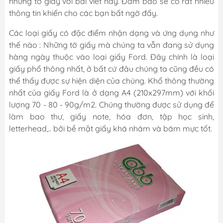
những tờ giấy với bài viết này. Đảm bảo sẽ có rất nhiều
thông tin khiến cho các bạn bất ngờ đấy.
Các loại giấy có đặc điểm nhận dạng và ứng dụng như
thế nào : Những tờ giấy mà chúng ta vẫn đang sử dụng
hàng ngày thuộc vào loại giấy Ford. Đây chính là loại
giấy phổ thông nhất, ở bất cứ đâu chúng ta cũng đều có
thể thấy được sự hiện diện của chúng. Khổ thông thường
nhất của giấy Ford là ở dạng A4 (210x297mm) với khối
lượng 70 - 80 - 90g/m2. Chúng thường được sử dụng để
làm bao thư, giấy note, hóa đơn, tập học sinh,
letterhead,.. bởi bề mặt giấy khá nhám và bám mực tốt.